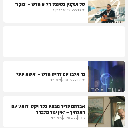
טל ועקנין בסינגל קליפ חדש – 'בוקר'
מיוזיק
16:10
30/03/22
זלמן לוי
קליפים
גד אלבז עם להיט חדש – 'אשא עיני'
12:38
29/03/22
זלמן לוי
אברהם פריד מבצע בפרויקט 'דואט עם
המלחין' – 'אין עוד מלבדו'
סינגלים
11:07
29/03/22
זלמן לוי