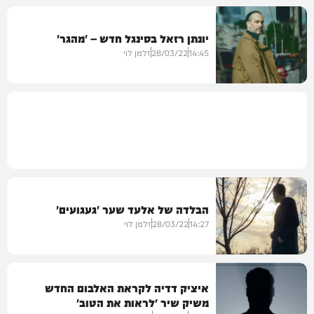
יונתן רזאל בסינגל חדש – 'מהגר'
מיוזיק
14:45
28/03/22
זלמן לוי
סינגלים
הבלדה של אלעד שער 'געגועים'
14:27
28/03/22
זלמן לוי
איציק דדיה לקראת האלבום החדש
משיק שיר 'לראות את הטוב'
מיוזיק