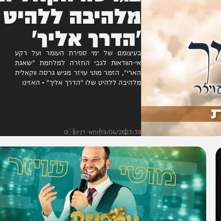
בגרסה ווקאלית
מלהיבה ללהיט
'הדרך אליך'
בעיצומם של ימי ספירת העומר ועל רקע
אי-הוודאות לגבי החזרה למלחמת "שאגת
הארי", הזמר מוטי עויזר מגיש גרסה ווקאלית
מלהיבה ללהיט שלו "הדרך אליך" • האזינו
23:39
19/04/26
יוחאי דנינו
0