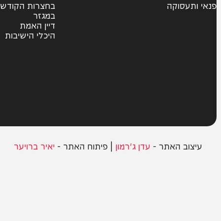
צבא וביטחון
חרדים
ית
אשכבתיה דרבי
סוקה
בחצרות הקודש
במגזר
דיין האמת
היכלי הישיבות