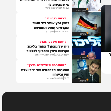
20:00
06/08/26
יוסי פלד ויצחק מושקוביץ
VOD
במרכז הרפואי מעיני הישועה
ברגעים שבהם כל פרט חשוב – יש
מי שמקשיב לך
מערכת המחדש תוכן שיווקי
תוכן שיווקי
דרמה בגרמניה
רחפן נפץ אותר ליד מטוס
אוקראיני עמוס תחמושת
16:51
06/08/26
יצחק כהן
בעולם
זיסמן מסכם שבוע
ריח של מהפך? הפחד בליכוד,
הקרבות בימין והמרוץ לבלפור
13:44
07/08/26
אריה זיסמן, יתד נאמן
פוליטי
"המערכה השלישית בדרך"
ההערכה הדרמטית של יו"ר ועדת
חוץ וביטחון
09:52
06/08/26
שוקי כץ
חדשות