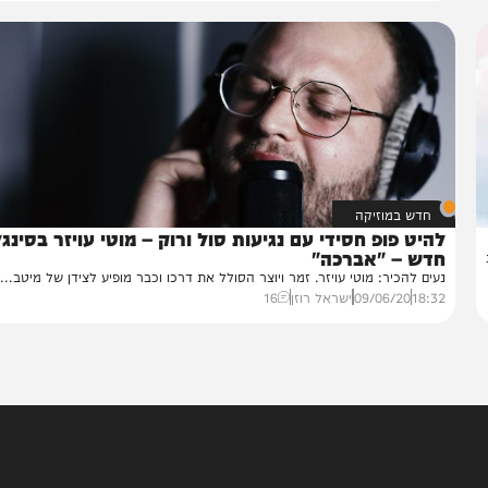
חדש במוזיקה
יט פופ חסידי עם נגיעות סול ורוק – מוטי עויזר בסינגל
דש – "אברכה"
ים להכיר: מוטי עויזר. זמר ויוצר הסולל את דרכו וכבר מופיע לצידן של מיטב...
18:
09/06/20
ישראל רוזן
16