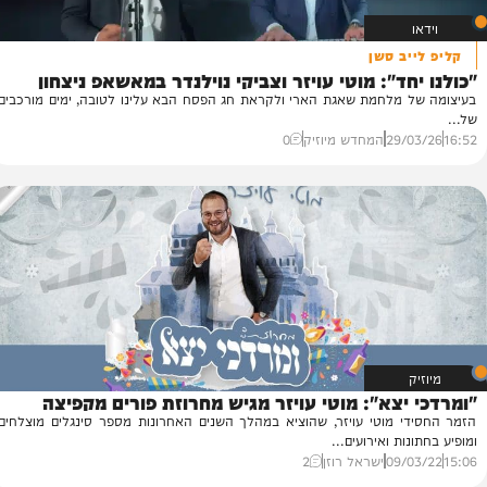
ב סשן
ד": מוטי עויזר וצביקי נוילנדר במאשאפ ניצחון
מו
מלחמת שאגת הארי ולקראת חג הפסח הבא עלינו לטובה, ימים מורכבים
של
29/
המחדש מיוזיק
0
23
יצא": מוטי עויזר מגיש מחרוזת פורים מקפיצה