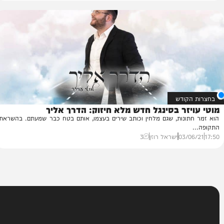
 מוטי עויזר, שהוציא במהלך השנים האחרונות מספר סינגלים מוצלחים
ת ואירועים...
09/
ישראל רוזן
2
ודש
זר בסינגל חדש מלא חיזוק: הדרך אליך
לה
ח
נות, שגם מלחין וכותב שירים בעצמו, אותם בטח כבר שמעתם. בהשראת
נע
03/
ישראל רוזן
3
32