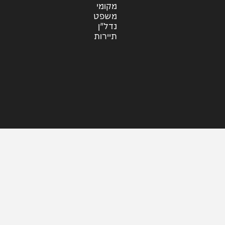
עוד בחדשות
דעות
כלכלה
מזג האוויר
מקומי
משפט
נדל"ן
תיירות