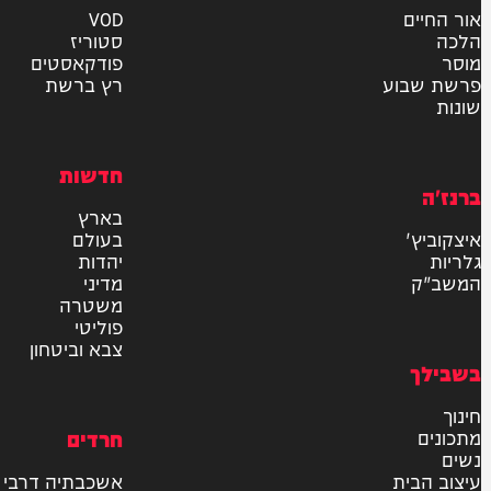
אישור דיוור לאתר "המחדש"
שליחה
דרש
וידאו
ם
VOD
סטוריז
פודקאסטים
וע
רץ ברשת
חדשות
בארץ
בעולם
יהדות
מדיני
משטרה
פוליטי