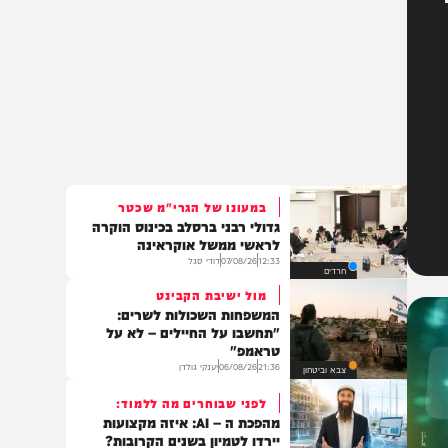
במעונו של הגרי"מ שכטר
גדולי רבני ברסלב בכינוס הוקרה
לראשי ממשל אוקראינה
12:33
07/08/26
דודי סגל
חרדים
מול ישיבת הקבינט
המשפחות השכולות לשרים:
"תחשבו על החיילים – לא על
טראמפ"
21:36
06/08/26
יענקי גולדן
צבא וביטחון