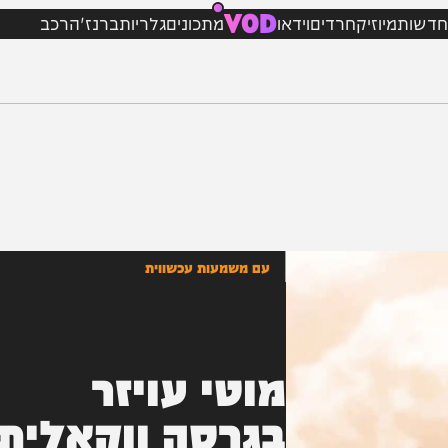
VOD
מיוזיק
חרדים
וידאו
מתכונים
גלריות
ברנז'ה
רכב
עם משמעות עכשווית
מוטי עויזר