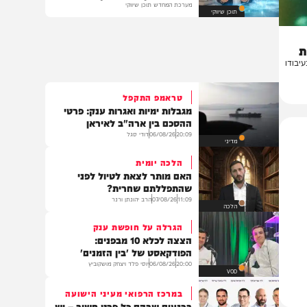
לפני שבוחרים מה ללמוד:
מהפכת ה – AI: איזה מקצועות
יירדו לטמיון בשנים הקרובות?
מערכת המחדש תוכן שיווקי
תוכן שיווקי
דו
טראמפ התקפל
מגבלות ימיות ואגרות ענק: פרטי
ההסכם בין ארה"ב לאיראן
20:09
06/08/26
דודי סגל
מדיני
הלכה יומית
האם מותר לצאת לטיול לפני
שהתפללתם שחרית?
11:09
07/08/26
הרב יהונתן ורנר
הלכה
הגרלה על חופשת ענק
הצצה לכלא 10 מבפנים:
הפודקאסט של 'בין הזמנים'