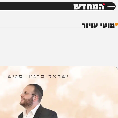
חדשות
דש
עויזר