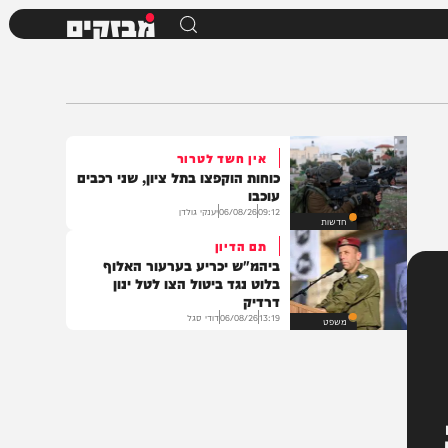
מבזקים
אין חשד לטרור
כוחות הוקפצו בתל ציון, שני רכבים
עוכבו
09:12
06/08/26
יענקי גולדן
חדשות
תם הדיון
ביהמ"ש יכריע בערעור האלוף
בלוט נגד ביטול הצו לטל ינון
דרדיק
13:19
06/08/26
דודי סגל
משפט