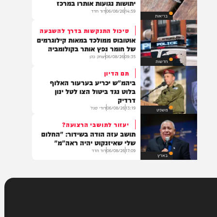
בעולם
משרד הבריאות מדווח
מקרה מוות ראשון מקדחת הנילוס:
יתושות נגועות אותרו במרכז
14:59
06/08/26
דוד חדד
בריאות
סיכול התנקשות בדרך להשבעה
אוטובוס ממולכד במאות קילוגרמים
של חומר נפץ אותר בקולומביה
09:35
06/08/26
יצחק כהן
חדשות
תם הדיון
ביהמ"ש יכריע בערעור האלוף
בלוט נגד ביטול הצו לטל ינון
דרדיק
13:19
06/08/26
דודי סגל
משפט
יעזור לתושבי הרצועה?
תושב עזה הודה בשידור: "החלום
שלי שאיזנקוט יהיה ראה"מ"
17:09
06/08/26
דוד חדד
בארץ