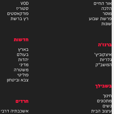
אישור דיוור לאתר "המחדש"
שליחה
דרש
וידאו
ם
VOD
סטוריז
פודקאסטים
וע
רץ ברשת
חדשות
בארץ
בעולם
יהדות
מדיני
משטרה
פוליטי