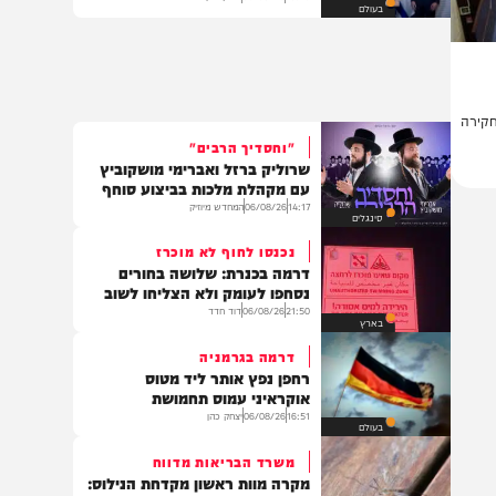
סימן את היורש: האמירה הדרמטית
של טראמפ בחדר הסגלגל
18:40
06/08/26
יצחק כהן
בעולם
ה
"וחסדיך הרבים"
שרוליק ברזל ואברימי מושקוביץ
עם מקהלת מלכות בביצוע סוחף
14:17
06/08/26
המחדש מיוזיק
סינגלים
נכנסו לחוף לא מוכרז
דרמה בכנרת: שלושה בחורים
נסחפו לעומק ולא הצליחו לשוב
21:50
06/08/26
דוד חדד
בארץ
דרמה בגרמניה
רחפן נפץ אותר ליד מטוס
אוקראיני עמוס תחמושת
16:51
06/08/26
יצחק כהן