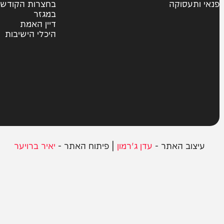
צבא וביטחון
חרדים
ית
אשכבתיה דרבי
סוקה
בחצרות הקודש
במגזר
דיין האמת
היכלי הישיבות