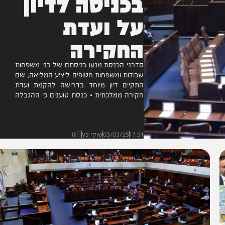
בכניסה לדיון
על ועדת
החקירה
סדרני הכנסת מנעו כניסתם של בני משפחות
שכולות ומשפחות חטופים ליציע המליאה, שם
התקיים דיון מיוחד בדרישה להקמת ועדת
חקירה ממלכתית • כנסת טוענים כי ההגבלה
על כניסת קהל למליאה...
17:51
03/03/25
שוקי כץ
0