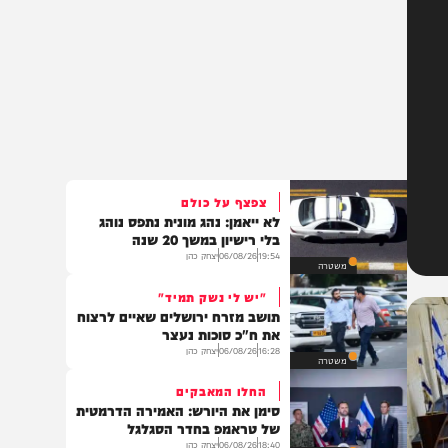
צפצף על כולם
לא ייאמן: נהג מונית נתפס נוהג
בלי רישיון במשך 20 שנה
19:54
06/08/26
יצחק כהן
משטרה
"יש לי נשק תמיד"
תושב מזרח ירושלים שאיים לרצוח
את ח"כ סוכות נעצר
16:28
06/08/26
יצחק כהן
משטרה
החלו המאבקים