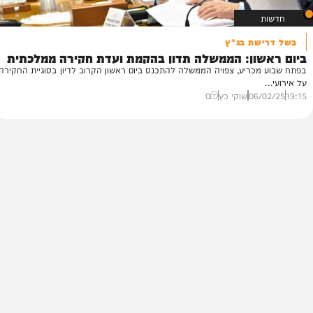
שת בג"ץ
ל
שון: הממשלה תדון בהקמת ועדת חקירה ממלכתית
ו
כריע, צפויה הממשלה להתכנס ביום ראשון הקרוב לדיון בסוגיית החקירה
מל
ממ
06/
שוקי כץ
0
38