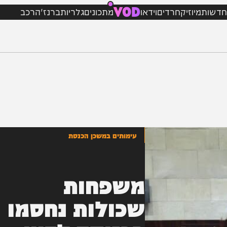
VOD
מיוזיק
חרדים
וידאו
מתכונים
גלריות
ברנז'ה
רכב
עימותים במשכן הכנסת
משפחות
שכולות נחסמו