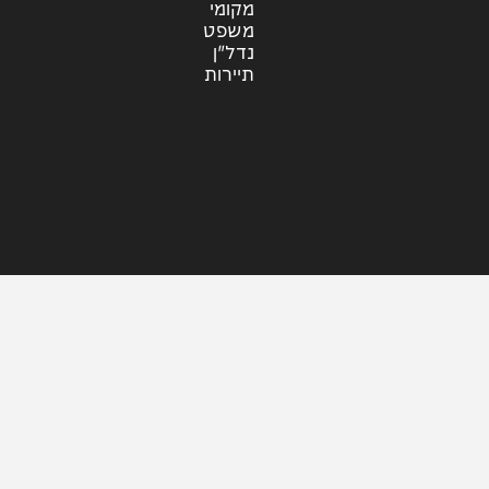
עוד בחדשות
דעות
כלכלה
מזג האוויר
מקומי
משפט
נדל"ן
תיירות