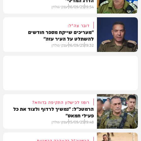
19:54
16/09/25
יענקי גולדן
דובר צה"ל:
"מעריכים שייקח מספר חודשים
להשתלט על העיר עזה"
וידאו
19:32
16/09/25
יענקי גולדן
חדשות
רומז לכישלון התקיפה בדוחא?
הרמטכ"ל: "נמשיך לרדוף ולצוד את כל
פעילי חמאס"
19:48
15/09/25
יענקי גולדן
הרמטכ"ל בהצהרה דרמטית