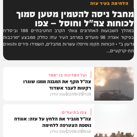
הלחימה בעיר עזה
מחבל ניסה להטמין מטען סמוך
לכוחות צה"ל וחוסל – צפו
במהלך השבועות האחרונים צוותי הקרב החטיבתיים 188 וביסל״ח
בפיקוד אוגדה 98 פועלים במרחב העיר עזה כחלק ממבצע ׳מרכבות
גדעון ב׳ • הכוחות תקפו וחיסלו עשרות מחבלים, השמידו פירים ותוואים
תת-קרקעיים...
וְעַל הַמְּדִינות בּו יֵאָמֵר
צה"ל תקף את המבנה ממנו שוגרו
רקטות לעבר אשדוד
11:29
22/09/25
יענקי גולדן
צפו בתיעודים:
צה"ל מגביר את הלחץ על עזה: אוגדה
נוספת הצטרפה ללחימה
וידאו
19:40
21/09/25
יענקי גולדן