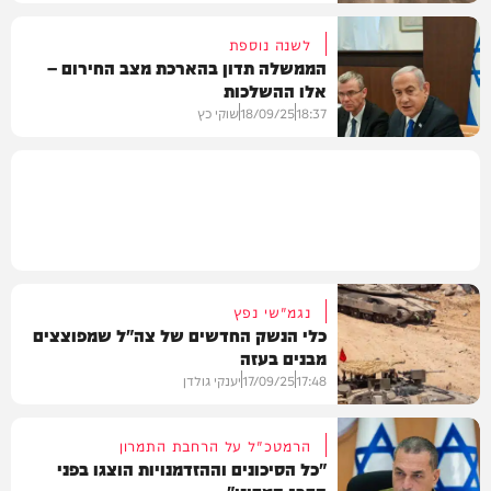
לשנה נוספת
הממשלה תדון בהארכת מצב החירום –
אלו ההשלכות
חדשות
18:37
18/09/25
שוקי כץ
חדשות
נגמ"שי נפץ
כלי הנשק החדשים של צה"ל שמפוצצים
מבנים בעזה
17:48
17/09/25
יענקי גולדן
הרמטכ"ל על הרחבת התמרון
"כל הסיכונים וההזדמנויות הוצגו בפני
הדרג המדיני"
חדשות