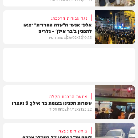
נגד עבודות הרכבת:
אלפי אנשי ה׳עדה החרדית׳ יצאו
להפגין ב'בר אילן' • גלריה
וידאו
10:43
24/02/22
שמחה חסיד
חרדים
מחאת הרכבת הקלה
עשרות הפגינו בצומת בר אילן; 9 נעצרו
23:22
14/12/21
שמחה חסיד
2 חשודים נעצרו
לוחם מג"ב נפצע קל במהלך מרדף