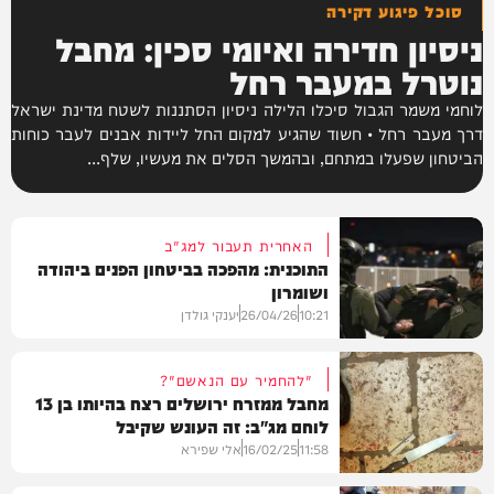
סוכל פיגוע דקירה
ניסיון חדירה ואיומי סכין: מחבל
נוטרל במעבר רחל
לוחמי משמר הגבול סיכלו הלילה ניסיון הסתננות לשטח מדינת ישראל
דרך מעבר רחל • חשוד שהגיע למקום החל ליידות אבנים לעבר כוחות
הביטחון שפעלו במתחם, ובהמשך הסלים את מעשיו, שלף...
האחרית תעבור למג"ב
התוכנית: מהפכה בביטחון הפנים ביהודה
ושומרון
10:21
26/04/26
יענקי גולדן
"להחמיר עם הנאשם"?
מחבל ממזרח ירושלים רצח בהיותו בן 13
לוחם מג"ב: זה העונש שקיבל
חדשות
11:58
16/02/25
אלי שפירא