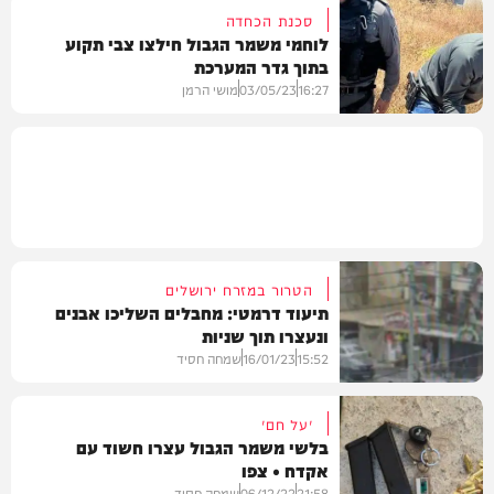
סכנת הכחדה
לוחמי משמר הגבול חילצו צבי תקוע
בתוך גדר המערכת
בארץ
16:27
03/05/23
מושי הרמן
בארץ
הטרור במזרח ירושלים
תיעוד דרמטי: מחבלים השליכו אבנים
ונעצרו תוך שניות
15:52
16/01/23
שמחה חסיד
״על חם״
בלשי משמר הגבול עצרו חשוד עם
אקדח • צפו
וידאו
21:58
06/12/22
שמחה חסיד