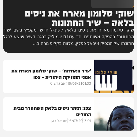
שוקי סלומון מארח את ניסים
בלאק – שיר החתונות
שוקי סלומון מארח את ניסים בלאק לסינגל חדש ומקפיץ בשם 'שיר
החתונות' בהפקה משותפת יחד עם DJ שמוליק ברגר. השיר שיצא לרגל
חתונתו של המפיק מיכאל כפלין, מלווה בקליפ מרהיב...
'שיר האחדות' – שוקי סלומון מארח את
אמני המוזיקה היהודית • צפו
01:33
16/05/21
זאב גרשוני
צפו: הזמר ניסים בלאק השתחרר מבית
החולים
מיוזיק
13:01
16/07/20
ישראל רוזן