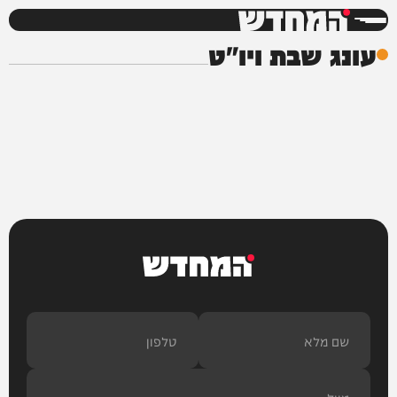
המחדש
עונג שבת ויו"ט
המחדש