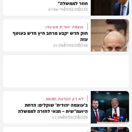
חוזר לממשלה"
פוליטי
21:35
11/02/25
אלי שפירא
עוצמה יהודית מציעה:
חוק חדש יקבע מרחב חיץ חדש בעוטף
עזה
חדשות
13:46
11/02/25
שוקי כץ
פוליטי
לא רק הכרעת חמאס
ב'עוצמה יהודית' שוקלים: הדחת
היועמ"שית – תנאי לחזרה לממשלה
23:08
10/02/25
שוקי כץ