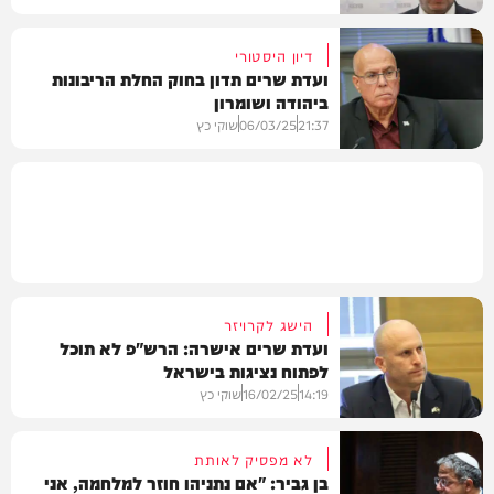
דיון היסטורי
ועדת שרים תדון בחוק החלת הריבונות
ביהודה ושומרון
פוליטי
21:37
06/03/25
שוקי כץ
פוליטי
הישג לקרויזר
ועדת שרים אישרה: הרש"פ לא תוכל
לפתוח נציגות בישראל
14:19
16/02/25
שוקי כץ
לא מפסיק לאותת
בן גביר: "אם נתניהו חוזר למלחמה, אני