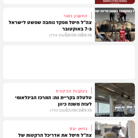
החשבון נסגר
צה"ל חיסל מפקד נוחבה שפשט לישראל
ב-7 באוקטובר
וידאו
08:58
28/06/26
יענקי גולדן
חדשות
בעקבות הביקורת
טלטלה בקריית גת: המרכז הבינלאומי
לעזה משנה כיוון
19:39
25/06/26
יענקי גולדן
בחאן יונס
צה"ל חיסל את אדריכל הרקטות של