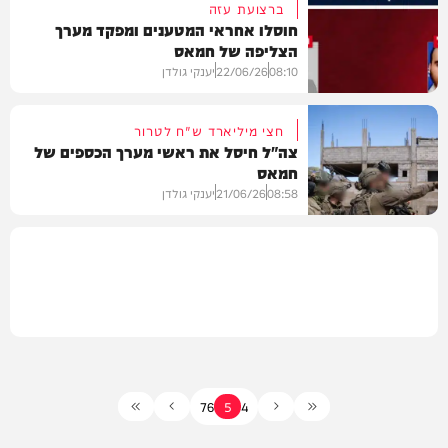
ברצועת עזה
חוסלו אחראי המטענים ומפקד מערך
הצליפה של חמאס
וידאו
08:10
22/06/26
יענקי גולדן
חצי מיליארד ש"ח לטרור
צה"ל חיסל את ראשי מערך הכספים של
חמאס
וידאו
08:58
21/06/26
יענקי גולדן
וידאו
7
6
5
4