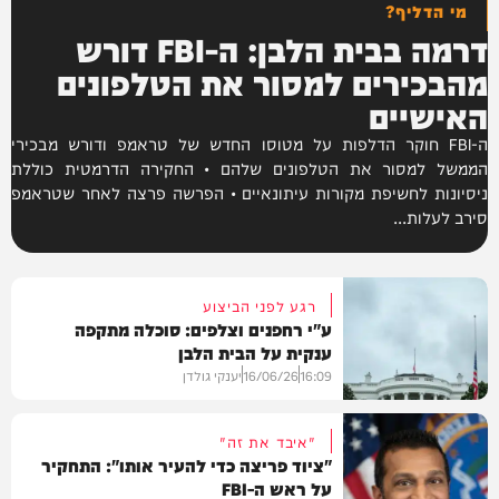
מי הדליף?
דרמה בבית הלבן: ה-FBI דורש
מהבכירים למסור את הטלפונים
האישיים
ה-FBI חוקר הדלפות על מטוסו החדש של טראמפ ודורש מבכירי
הממשל למסור את הטלפונים שלהם • החקירה הדרמטית כוללת
ניסיונות לחשיפת מקורות עיתונאיים • הפרשה פרצה לאחר שטראמפ
סירב לעלות...
רגע לפני הביצוע
ע"י רחפנים וצלפים: סוכלה מתקפה
ענקית על הבית הלבן
16:09
16/06/26
יענקי גולדן
"איבד את זה"
"ציוד פריצה כדי להעיר אותו": התחקיר
על ראש ה-FBI
בעולם