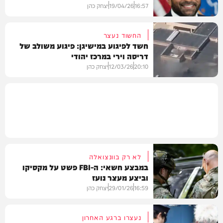
16:57
19/04/26
יצחק כהן
החשוד נעצר
חשד לפיגוע במישיגן: פיגוע משולב של
דריסה וירי במרכז יהודי
בעולם
20:10
12/03/26
יצחק כהן
חדשות
לא רק בוונצואלה
במבצע חשאי: ה-FBI פשט על מקסיקו
וביצע מעצר נועז
16:59
29/01/26
יצחק כהן
נעצרו ברגע האחרון