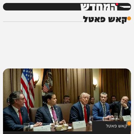
המחדש
קאש פאטל
קאש פאטל