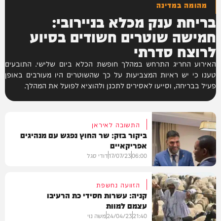
מהומה במדינה
בריחת ענק מכלא בניירובי:
חמישה שוטרים חשודים בסיוע
לרוצח סדרתי
האירוע החריג התרחש במהלך חופשת הכלא ביום שלישי. התובעים
טענו כי יש ראיות המצביעות על כך שהשוטרים היו מעורבים באופן
פעיל בבריחה, וסייעו לאסירים לתכנן ולהוציא לפועל את המהלך.
התשובה לאיראן
ביקור בזק: שר החוץ נפגש עם מנהיגים
אפריקאיים
06:00
17/07/23
דודי סגל
הזוועה נחשפת
קניה: עשרות חסידי כת הרעיבו
עצמם למוות
בעולם
21:40
24/04/23
משה נוי