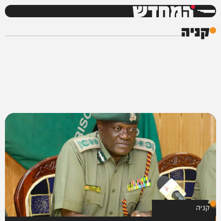
המחדש
קניה
קניה