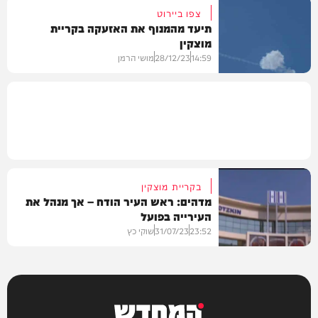
צפו ביירוט
תיעד מהמנוף את האזעקה בקריית
מוצקין
חדשות
14:59
28/12/23
מושי הרמן
וידאו
בקריית מוצקין
מדהים: ראש העיר הודח – אך מנהל את
העירייה בפועל
23:52
31/07/23
שוקי כץ
בארץ
המחדש