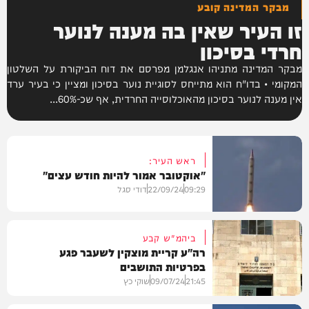
מבקר המדינה קובע
זו העיר שאין בה מענה לנוער
חרדי בסיכון
מבקר המדינה מתניהו אנגלמן מפרסם את דוח הביקורת על השלטון
המקומי • בדו"ח הוא מתייחס לסוגיית נוער בסיכון ומציין כי בעיר ערד
אין מענה לנוער בסיכון מהאוכלוסייה החרדית, אף שכ-60%...
ראש העיר:
"אוקטובר אמור להיות חודש עצים"
09:29
22/09/24
דודי סגל
ביהמ"ש קבע
רה"ע קריית מוצקין לשעבר פגע
בפרטיות התושבים
בארץ
21:45
09/07/24
שוקי כץ