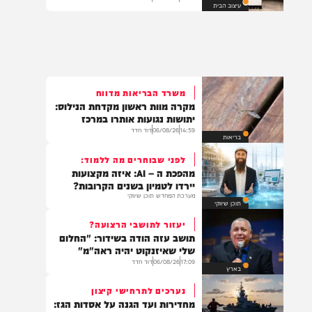
המבחן שלכם: מה הכתובת של
המפתחות שלכם?
13:00
06/08/26
גיטי שיינברגר
עיצוב הבית
משרד הבריאות מדווח
מקרה מוות ראשון מקדחת הנילוס:
יתושות נגועות אותרו במרכז
14:59
06/08/26
דוד חדד
בריאות
לפני שבוחרים מה ללמוד:
מהפכת ה – AI: איזה מקצועות
יירדו לטמיון בשנים הקרובות?
מערכת המחדש תוכן שיווקי
תוכן שיווקי
יעזור לתושבי הרצועה?
תושב עזה הודה בשידור: "החלום
שלי שאיזנקוט יהיה ראה"מ"
17:09
06/08/26
דוד חדד