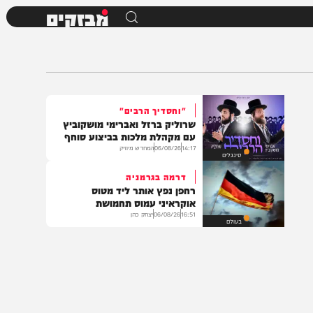
מבזקים
"וחסדיך הרבים"
שרוליק ברזל ואברימי מושקוביץ
עם מקהלת מלכות בביצוע סוחף
14:17
06/08/26
המחדש מיוזיק
סינגלים
דרמה בגרמניה
רחפן נפץ אותר ליד מטוס
אוקראיני עמוס תחמושת
16:51
06/08/26
יצחק כהן
בעולם