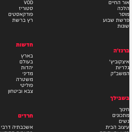
אישור דיוור לאתר "המחדש"
שליחה
דרש
וידאו
ם
VOD
סטוריז
פודקאסטים
וע
רץ ברשת
חדשות
בארץ
בעולם
יהדות
מדיני
משטרה
פוליטי