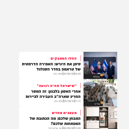
החלו המאבקים
סימן את היורש: האמירה הדרמטית
של טראמפ בחדר הסגלגל
18:40
06/08/26
יצחק כהן
בעולם
"שישראל תהיה רגועה"
אחרי האסון בלבנון: זה המסר
החריג שארה"ב העבירה לביירות
11:12
06/08/26
יצחק כהן
מדיני
מעצבים מחדש