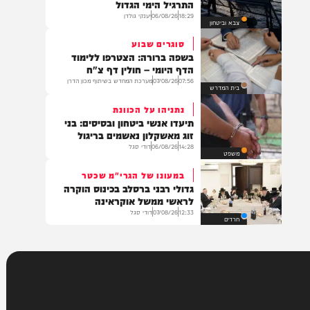
בארץ
נערכים לתרחישי קיצון
מחדירות ועד הגנה על אסדות הגז:
התרגיל הימי הגדול
18:29
06/08/26
יענקי גולדן
צבא וביטחון
סוגרים שבוע
בשפה ברורה: הצטרפו ללימוד
הדף היומי – חולין דף צ"ח
07:56
07/08/26
מערכת המחדש בשיתוף מכון הדרן
בית המדרש
נתניהו על הכוונת
תיעדו אנשי ביטחון ובסיסים: בני
זוג מאשקלון נאשמים בריגול
14:28
06/08/26
דודי סגל
משפט
במעונו של הגרי"מ שכטר
גדולי רבני ברסלב בכינוס הוקרה
לראשי ממשל אוקראינה
12:33
07/08/26
דודי סגל
חרדים