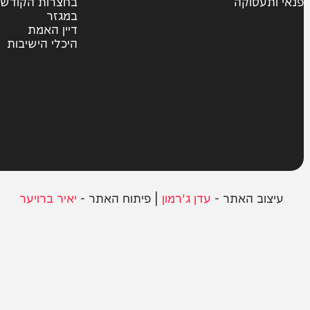
צבא וביטחון
חרדים
ית
אשכבתיה דרבי
סוקה
בחצרות הקודש
במגזר
דיין האמת
היכלי הישיבות