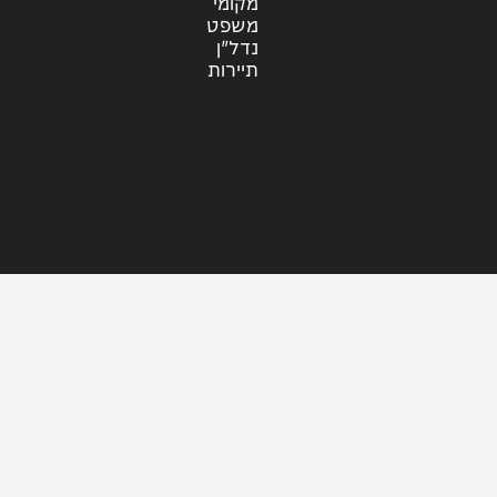
עוד בחדשות
דעות
כלכלה
מזג האוויר
מקומי
משפט
נדל"ן
תיירות