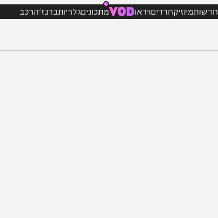
VOD
מיוזיק
חרדים
וידאו
מתכונים
גלריות
ברנז'ה
רכב