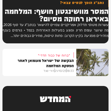
נתב"ג הופך לבסיס צבאי?
המסר מוושינגטון חושף: המלחמה
באיראן רחוקה מסיום?
עשרות מטוסי תדלוק אמריקניים צפויים להישאר בנתב"ג עד סוף 2026,
מה שיוצר עומס חריג ופוגע בפעילות האזרחית בנמל • גורמים בענף
מזהירים מפגיעה בקיץ הקרוב: פחות טיסות, מחירים גבוהים יותר...
"ברוח של כבוד הדדי"
הבקשה של ישראל מעומאן לאחר
הפסקת המלחמה
18:33
21/10/25
דודי סגל
חדשות
המחדש