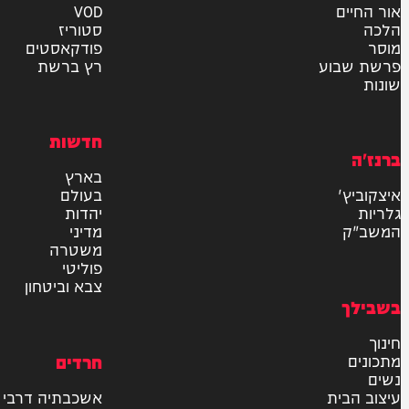
אישור דיוור לאתר "המחדש"
שליחה
דרש
וידאו
ם
VOD
סטוריז
פודקאסטים
וע
רץ ברשת
חדשות
בארץ
בעולם
יהדות
מדיני
משטרה
פוליטי