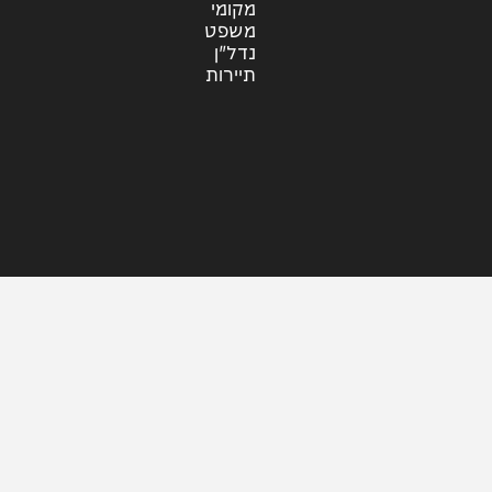
עוד בחדשות
דעות
כלכלה
מזג האוויר
מקומי
משפט
נדל"ן
תיירות