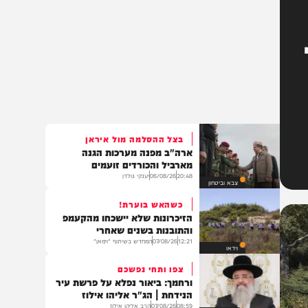
בצל ההסלמה מול איראן
ארה"ב מפנה מערכות הגנה
מארביל והכורדים זועמים
20:48
06/08/26
יענקי גולדן
צבא וביטחון
כשהאש בוערת!
הזיכרונות שלא יישכחו מהקעמפ
והתובנות בשנים שאחרי
12:21
07/08/26
המחדש בשיתוף "וימאן"
וידאו
צפו ותחי נפשכם