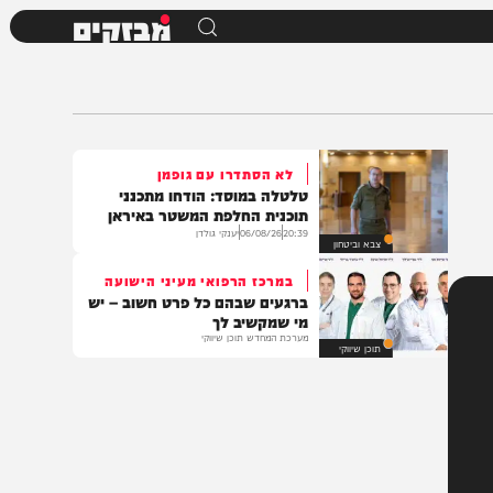
מבזקים
לא הסתדרו עם גופמן
טלטלה במוסד: הודחו מתכנני
תוכנית החלפת המשטר באיראן
20:39
06/08/26
יענקי גולדן
צבא וביטחון
במרכז הרפואי מעיני הישועה
ברגעים שבהם כל פרט חשוב – יש
מי שמקשיב לך
מערכת המחדש תוכן שיווקי
תוכן שיווקי