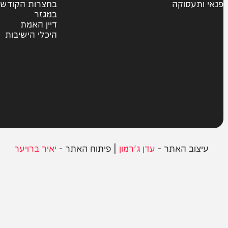
צבא וביטחון
חרדים
ית
אשכבתיה דרבי
סוקה
בחצרות הקודש
במגזר
דיין האמת
היכלי הישיבות