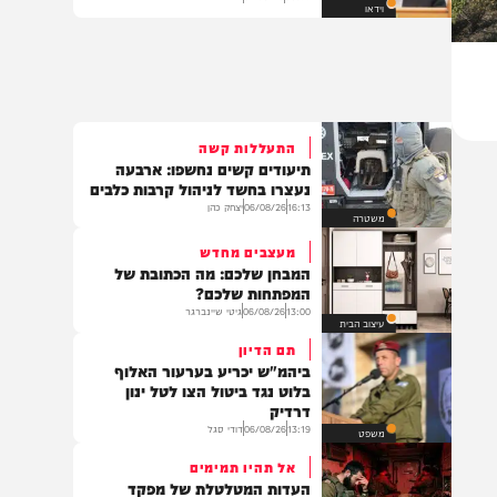
ורחמך: ביאור נפלא על פרשת עיר
הנידחת | הג"ר אליהו אילוז
08:59
07/08/26
הרב אליהו אילוז
וידאו
התעללות קשה
תיעודים קשים נחשפו: ארבעה
נעצרו בחשד לניהול קרבות כלבים
16:13
06/08/26
יצחק כהן
משטרה
מעצבים מחדש
המבחן שלכם: מה הכתובת של
המפתחות שלכם?
13:00
06/08/26
גיטי שיינברגר
עיצוב הבית
תם הדיון
ביהמ"ש יכריע בערעור האלוף
בלוט נגד ביטול הצו לטל ינון
דרדיק