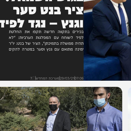
בגוש השמאל:
ציר בנט סער
וגנץ – נגד לפיד
בכירים בתקווה חדשה תקפו את החלטת
לפיד לשוחח עם המפלגות הערביות: "לא
תהיה ממשלה בתמיכתן", הציר של בנט: יו"ר
ימינה מתואם עם גנץ וסער במטרה להקים
"ממשלת פיוס" ללא רע"מ...
07:06
29/03/21
מערכת המחדש
7