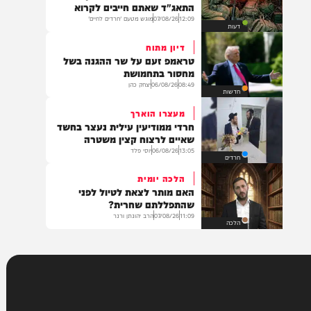
13:19
06/08/26
דודי סגל
משפט
אל תהיו תמימים
העדות המטלטלת של מפקד
התאג"ד שאתם חייבים לקרוא
12:09
07/08/26
מוגש מטעם 'חרדים לחיים'
דעות
דיון מתוח
טראמפ זעם על שר ההגנה בשל
מחסור בתחמושת
08:49
06/08/26
יצחק כהן
חדשות
מעצרו הוארך
חרדי ממודיעין עילית נעצר בחשד
שאיים לרצוח קצין משטרה
13:05
06/08/26
יוסי פלד
חרדים
הלכה יומית
האם מותר לצאת לטיול לפני
שהתפללתם שחרית?
11:09
07/08/26
הרב יהונתן ורנר
הלכה