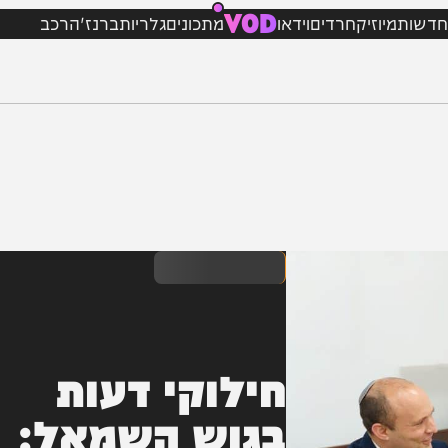
VOD
מיוזיק
חרדים
וידאו
מתכונים
גלריות
ברנז'ה
רכב
חילוקי דעות