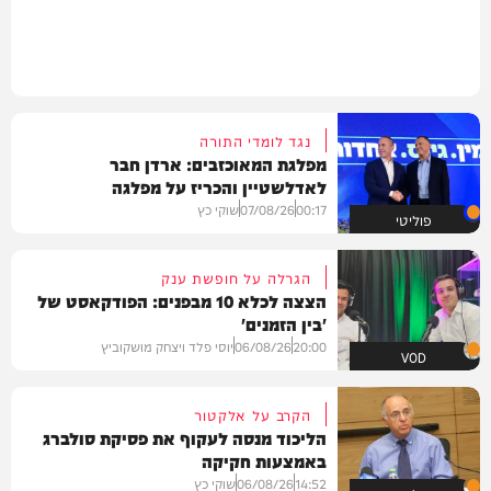
נגד לומדי התורה
מפלגת המאוכזבים: ארדן חבר
לאדלשטיין והכריז על מפלגה
00:17
07/08/26
שוקי כץ
פוליטי
הגרלה על חופשת ענק
הצצה לכלא 10 מבפנים: הפודקאסט של
'בין הזמנים'
20:00
06/08/26
יוסי פלד ויצחק מושקוביץ
VOD
הקרב על אלקטור
הליכוד מנסה לעקוף את פסיקת סולברג
באמצעות חקיקה
14:52
06/08/26
שוקי כץ