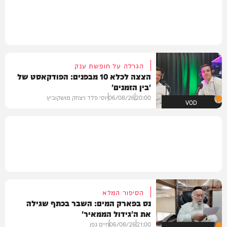
הגרלה על חופשת ענק
הצצה לכלא 10 מבפנים: הפודקאסט של
'בין הזמנים'
20:00
06/08/26
יוסי פלד ויצחק מושקוביץ
VOD
הסיפור המלא
נס בפארק המים: השבר בכתף שגילה
את ה'גידול הממאיר'
21:00
06/08/26
חיים גפן