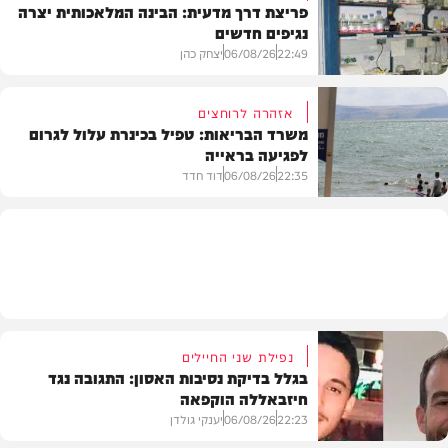
פריצת דרך מדעית: הבינה המלאכותית יצרה
נגיפים חדשים
פוליטי
22:49
06/08/26
יצחק כהן
אזהרה לרוחצים
משרד הבריאות: טפיל בכינרת עלול לגרום
לפגיעה בראייה
בריאות
22:35
06/08/26
דוד חדד
בארץ
נפילת שני החיילים
בגלל בדיקת נסיבות האסון: התגובה נגד
חיזבאללה הוקפאה
22:23
06/08/26
יענקי גולדן