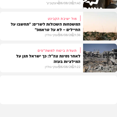
21:40
06/08/26
איצקוביץ'
מול ישיבת הקבינט
המשפחות השכולות לשרים: "תחשבו על
החיילים – לא על טראמפ"
חדשות
21:36
06/08/26
יענקי גולדן
תעודת ביטוח למשת"פים
לאחר נסיגת צה"ל: כך ישראל תגן על
המילציות בעזה
צבא וביטחון
21:22
06/08/26
יענקי גולדן
צבא וביטחון