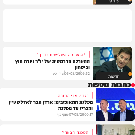
פוליטי
"המערכה השלישית בדרך"
ההערכה הדרמטית של יו"ר ועדת חוץ
וביטחון
09:52
06/08/26
שוקי כץ
חדשות
כתבות נוספות
נגד לומדי התורה
מפלגת המאוכזבים: ארדן חבר לאדלשטיין
והכריז על מפלגה
00:17
07/08/26
שוקי כץ
הסכנה הבאה?