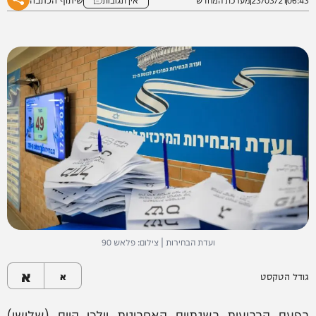
ועדת הבחירות | צילום: פלאש 90
א
גודל הטקסט
א
בפעם הרביעית בשנתיים האחרונות יילכו היום (שלישי)