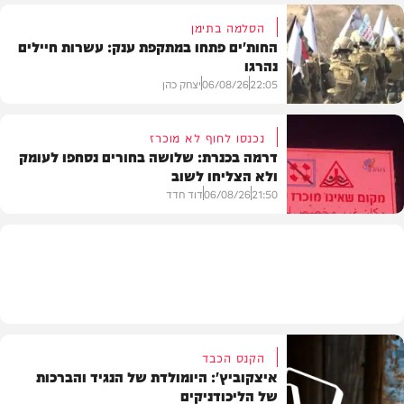
הסלמה בתימן
החות'ים פתחו במתקפת ענק: עשרות חיילים
נהרגו
צבא וביטחון
22:05
06/08/26
יצחק כהן
נכנסו לחוף לא מוכרז
דרמה בכנרת: שלושה בחורים נסחפו לעומק
ולא הצליחו לשוב
בעולם
21:50
06/08/26
דוד חדד
בארץ
הקנס הכבד
איצקוביץ': היומולדת של הנגיד והברכות
של הליכודניקים