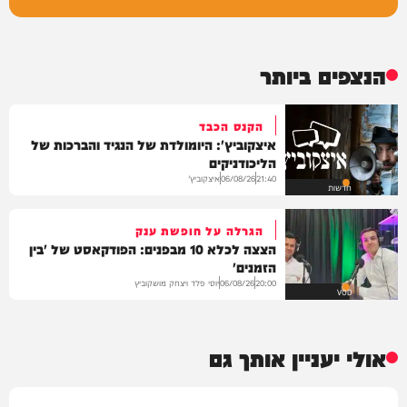
הנצפים ביותר
הקנס הכבד
איצקוביץ': היומולדת של הנגיד והברכות של
הליכודניקים
איצקוביץ'
06/08/26
21:40
חדשות
הגרלה על חופשת ענק
הצצה לכלא 10 מבפנים: הפודקאסט של 'בין
הזמנים'
יוסי פלד ויצחק מושקוביץ
06/08/26
20:00
VOD
אולי יעניין אותך גם