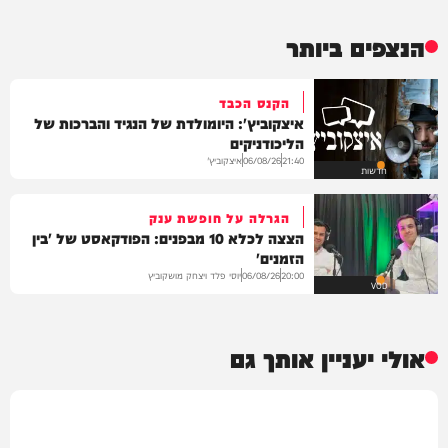
הנצפים ביותר
הקנס הכבד
איצקוביץ': היומולדת של הנגיד והברכות של
הליכודניקים
איצקוביץ'
06/08/26
21:40
חדשות
הגרלה על חופשת ענק
הצצה לכלא 10 מבפנים: הפודקאסט של 'בין
הזמנים'
יוסי פלד ויצחק מושקוביץ
06/08/26
20:00
VOD
אולי יעניין אותך גם