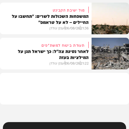
מול ישיבת הקבינט
המשפחות השכולות לשרים: "תחשבו על
החיילים – לא על טראמפ"
חדשות
21:36
06/08/26
יענקי גולדן
תעודת ביטוח למשת"פים
לאחר נסיגת צה"ל: כך ישראל תגן על
המילציות בעזה
צבא וביטחון
21:22
06/08/26
יענקי גולדן
צבא וביטחון