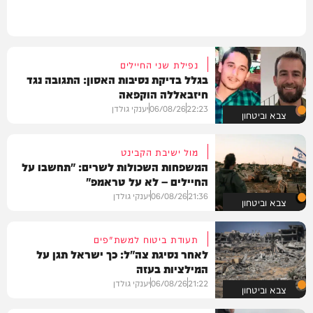
נפילת שני החיילים
בגלל בדיקת נסיבות האסון: התגובה נגד
חיזבאללה הוקפאה
22:23
06/08/26
יענקי גולדן
צבא וביטחון
מול ישיבת הקבינט
המשפחות השכולות לשרים: "תחשבו על
החיילים – לא על טראמפ"
21:36
06/08/26
יענקי גולדן
צבא וביטחון
תעודת ביטוח למשת"פים
לאחר נסיגת צה"ל: כך ישראל תגן על
המילציות בעזה
21:22
06/08/26
יענקי גולדן
צבא וביטחון