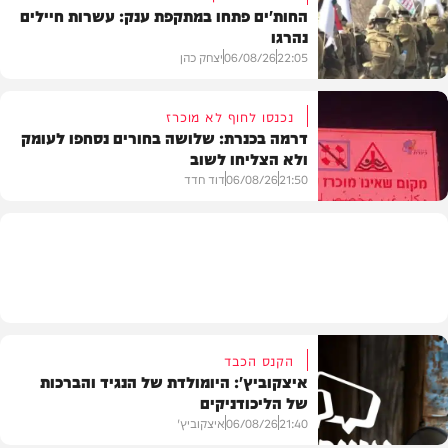
החות'ים פתחו במתקפת ענק: עשרות חיילים
נהרגו
צבא וביטחון
22:05
06/08/26
יצחק כהן
נכנסו לחוף לא מוכרז
דרמה בכנרת: שלושה בחורים נסחפו לעומק
ולא הצליחו לשוב
בעולם
21:50
06/08/26
דוד חדד
בארץ
הקנס הכבד
איצקוביץ': היומולדת של הנגיד והברכות
של הליכודניקים
21:40
06/08/26
איצקוביץ'