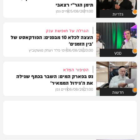
תימן הגר"י רצאבי
11:00
05/08/26
חיים גפן
גלריות
הגרלה על חופשת ענק
הצצה לכלא 10 מבפנים: הפודקאסט של
'בין הזמנים'
20:00
06/08/26
יוסי פלד ויצחק מושקוביץ
VOD
הסיפור המלא
נס בפארק המים: השבר בכתף שגילה
את ה'גידול הממאיר'
21:00
06/08/26
חיים גפן
חדשות