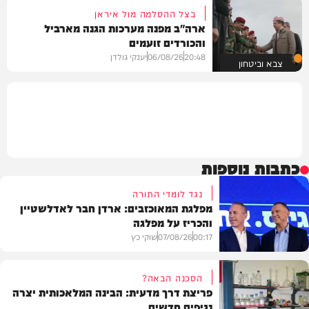
בצל ההסלמה מול איראן
ארה"ב מפנה מערכות הגנה מארביל
והכורדים זועמים
20:48
06/08/26
יענקי גולדן
צבא וביטחון
כתבות נוספות
נגד לומדי התורה
מפלגת המאוכזבים: ארדן חבר לאדלשטיין
והכריז על מפלגה
00:17
07/08/26
שוקי כץ
הסכנה הבאה?
פריצת דרך מדעית: הבינה המלאכותית יצרה
נגיפים חדשים
פוליטי