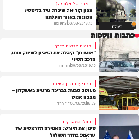
מסר של מלחמה?
צפון קוריאה שיגרה טיל בליסטי:
הכוננות באזור הועלתה
18:13
06/08/26
יצחק כהן
בעולם
כתבות נוספות
דגמים חדשים בדרך
"אוטו חן" קיבלה את הזיכיון לשיווק מותג
הרכב הסיני
19:15
06/08/26
דוד חדד
הטביעות בבין הזמנים
פעוטה טבעה בבריכה פרטית באשקלון –
מצבה אנוש
רכב
18:59
06/08/26
דוד חדד
החלו המאבקים
סימן את היורש: האמירה הדרמטית של
טראמפ בחדר הסגלגל
בארץ