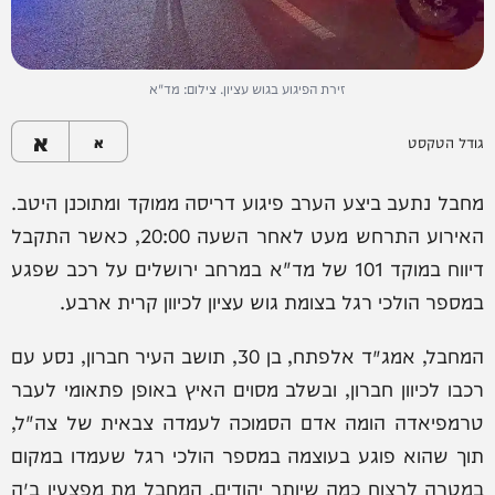
זירת הפיגוע בגוש עציון. צילום: מד"א
א
גודל הטקסט
א
מחבל נתעב ביצע הערב פיגוע דריסה ממוקד ומתוכנן היטב.
האירוע התרחש מעט לאחר השעה 20:00, כאשר התקבל
דיווח במוקד 101 של מד"א במרחב ירושלים על רכב שפגע
במספר הולכי רגל בצומת גוש עציון לכיוון קרית ארבע.
המחבל, אמג׳ד אלפתח, בן 30, תושב העיר חברון, נסע עם
רכבו לכיוון חברון, ובשלב מסוים האיץ באופן פתאומי לעבר
טרמפיאדה הומה אדם הסמוכה לעמדה צבאית של צה"ל,
תוך שהוא פוגע בעוצמה במספר הולכי רגל שעמדו במקום
במטרה לרצוח כמה שיותר יהודים. המחבל מת מפצעיו ב״ה