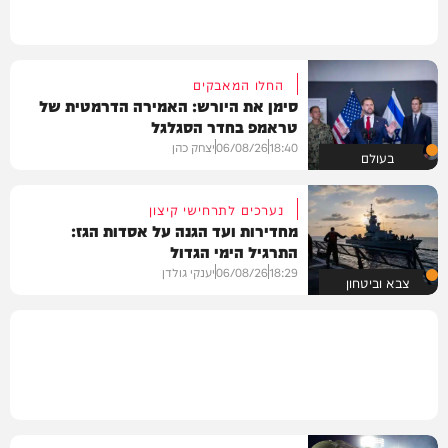
החלו המאבקים
סימן את היורש: האמירה הדרמטית של
טראמפ בחדר הסגלגל
18:40
06/08/26
יצחק כהן
בעולם
נערכים לתרחישי קיצון
מחדירות ועד הגנה על אסדות הגז:
התרגיל הימי הגדול
18:29
06/08/26
יענקי גולדן
צבא וביטחון