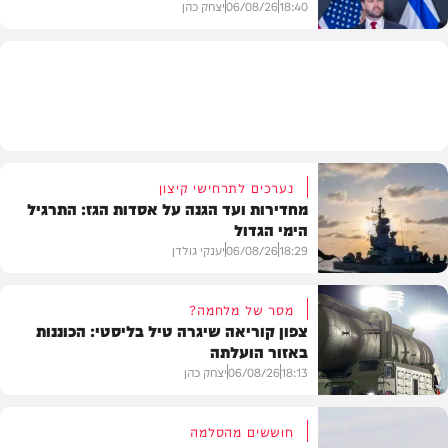
18:40
06/08/26
יצחק כהן
בעולם
נערכים לתרחישי קיצון
מחדירות ועד הגנה על אסדות הגז: התרגיל
הימי הגדול
18:29
06/08/26
יענקי גולדן
מסר של מלחמה?
צפון קוריאה שיגרה טיל בליסטי: הכוננות
באזור הועלתה
צבא וביטחון
18:13
06/08/26
יצחק כהן
חוששים מהסלמה