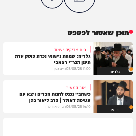
תוכן שאסור לפספס
בית צדיקים יעמוד
גלריה: שמחת נישואי נכדת פוסק עדת
תימן הגר"י רצאבי
11:00
05/08/26
חיים גפן
גלריות
אור המאיר
כשהביי נכנס לחנות הבדים ויצא עם
עטיפה לאולר | הרב ליאור כהן
14:10
06/08/26
רבי ליאור כהן
וידאו