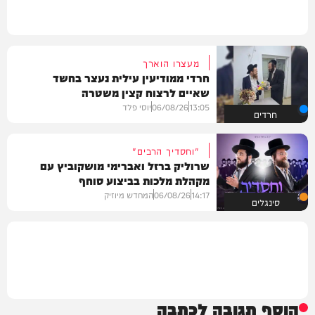
מעצרו הוארך
חרדי ממודיעין עילית נעצר בחשד
שאיים לרצוח קצין משטרה
13:05
06/08/26
יוסי פלד
חרדים
"וחסדיך הרבים"
שרוליק ברזל ואברימי מושקוביץ עם
מקהלת מלכות בביצוע סוחף
14:17
06/08/26
המחדש מיוזיק
סינגלים
הוסף תגובה לכתבה