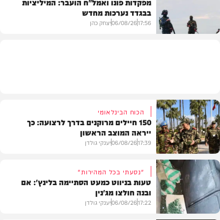
מפקדות פונו ואמל"ח הועבר: המיליציות
בבגדד נערכות מחדש
בעולם
17:56
06/08/26
יצחק כהן
בעולם
הכוח הבינלאומי
150 חיילים מרוקנים בדרך לרצועה: כך
ייראה המוצב הראשון
17:39
06/08/26
יענקי גולדן
"נסעתי בכל המהירות"
טעות בניווט כמעט הסתיימה בלינץ': אם
ובנה חולצו מג'נין
צבא וביטחון
17:22
06/08/26
יענקי גולדן