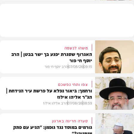
וידאו
משהו לנשמה
האגרוף שסגרת יפגע בך ישר בבטן | הרב
יוסף חי פור
09:15
07/08/26
הרב יוסף חי פור
צפו ותחי נפשכם
ורחמך: ביאור נפלא על פרשת עיר הנידחת |
הג"ר אליהו אילוז
וידאו
08:59
07/08/26
הרב אליהו אילוז
סערה חריגה בארגון
גורמים במוסד נגד גופמן: "הגיע עם פתק
מנתניהו?"
וידאו