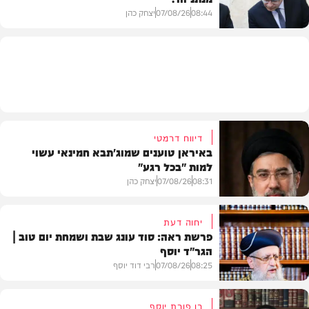
08:44
07/08/26
יצחק כהן
צבא וביטחון
דיווח דרמטי
באיראן טוענים שמוג'תבא חמינאי עשוי
למות "בכל רגע"
08:31
07/08/26
יצחק כהן
יחוה דעת
פרשת ראה: סוד עונג שבת ושמחת יום טוב |
הגר"ד יוסף
חדשות
08:25
07/08/26
רבי דוד יוסף
בן פורת יוסף