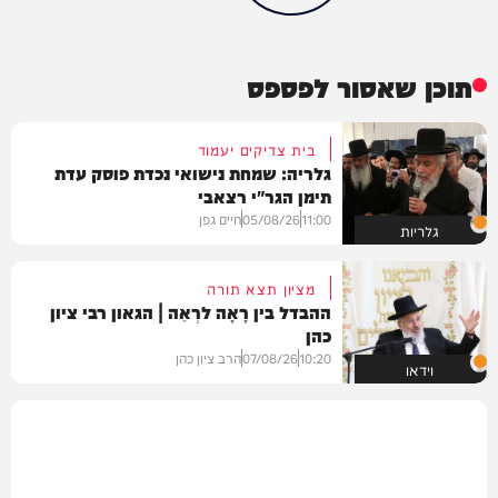
תוכן שאסור לפספס
בית צדיקים יעמוד
גלריה: שמחת נישואי נכדת פוסק עדת
תימן הגר"י רצאבי
11:00
05/08/26
חיים גפן
גלריות
מציון תצא תורה
ההבדל בין רָאָה לרְאֵה | הגאון רבי ציון
כהן
10:20
07/08/26
הרב ציון כהן
וידאו