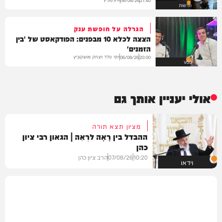
חדשות
הגרלה על חופשת ענק
הצצה לכלא 10 מבפנים: הפודקאסט של 'בין
הזמנים'
יוסי פלד ויצחק מושקוביץ
06/08/26
20:00
VOD
אולי יעניין אותך גם
מציון תצא תורה
ההבדל בין רָאָה לרְאֵה | הגאון רבי ציון
כהן
10:20
07/08/26
הרב ציון כהן
וידאו