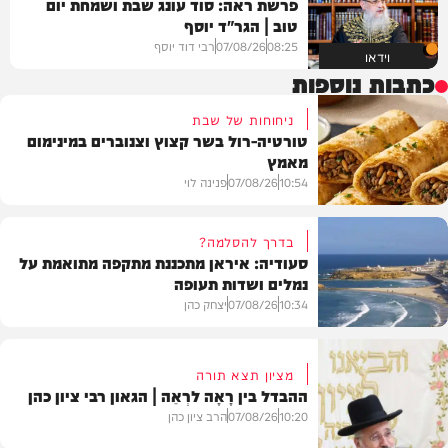
פרשת ראה: סוד עונג שבת ושמחת יום
טוב | הגר"ד יוסף
08:25
07/08/26
רבי דוד יוסף
וידאו
כתבות נוספות
ניחוחות של שבת
טורטיה-רול בשר קצוץ וצנוברים במינימום
מאמץ
10:54
07/08/26
פנינה לוי
בדרך להסלמה?
סעודיה: איראן מתכננת מתקפה מתואמת על
נמלים ושדות תעופה
מתכונים
10:34
07/08/26
יצחק כהן
מציון תצא תורה
ההבדל בין רָאָה לרְאֵה | הגאון רבי ציון כהן
בעולם
10:20
07/08/26
הרב ציון כהן