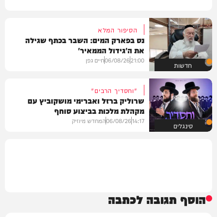
הסיפור המלא
נס בפארק המים: השבר בכתף שגילה
את ה'גידול הממאיר'
21:00
06/08/26
חיים גפן
חדשות
"וחסדיך הרבים"
שרוליק ברזל ואברימי מושקוביץ עם
מקהלת מלכות בביצוע סוחף
14:17
06/08/26
המחדש מיוזיק
סינגלים
הוסף תגובה לכתבה