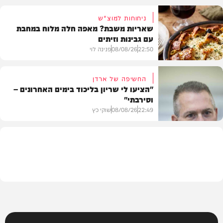
ניחוחות למוצ"ש
שאריות משבת? מאפה חלה מלוח במחבת
עם גבינות וזיתים
חדשות
22:50
08/08/26
פנינה לוי
החשיפה של ארדן
"הציעו לי שריון בליכוד בימים האחרונים –
וסירבתי"
מתכונים
22:49
08/08/26
שוקי כץ
חדשות