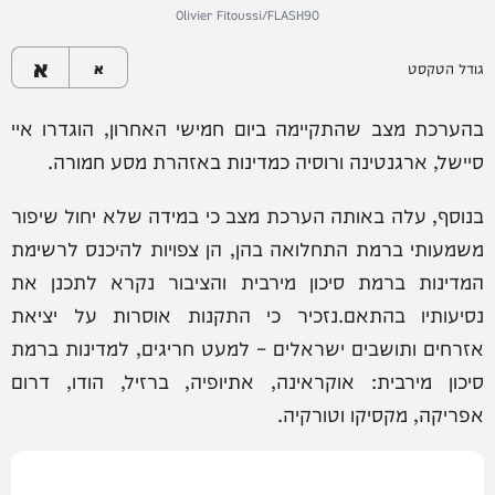
Olivier Fitoussi/FLASH90
א
גודל הטקסט
א
בהערכת מצב שהתקיימה ביום חמישי האחרון, הוגדרו איי
סיישל, ארגנטינה ורוסיה כמדינות באזהרת מסע חמורה.
בנוסף, עלה באותה הערכת מצב כי במידה שלא יחול שיפור
משמעותי ברמת התחלואה בהן, הן צפויות להיכנס לרשימת
המדינות ברמת סיכון מירבית והציבור נקרא לתכנן את
נסיעותיו בהתאם.נזכיר כי התקנות אוסרות על יציאת
אזרחים ותושבים ישראלים – למעט חריגים, למדינות ברמת
סיכון מירבית: אוקראינה, אתיופיה, ברזיל, הודו, דרום
אפריקה, מקסיקו וטורקיה.