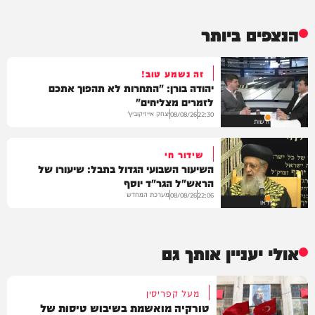
הנצפים ביותר
זה נשמע טוב!
יהודה בורן: "התחרות לא תהפוך אתכם
לזמרים מצליחים"
יצחק אייזיקוביץ'
08/08/26
22:30
חדשות
שידור חי
השיעור השבועי הגדול בתבל: שיעורו של
הראש"ל הגר"ד יוסף
מערכת המחדש
08/08/26
22:06
וידאו
אולי יעניין אותך גם
מעל קפריסין
טורקיה מואשמת בשיבוש טיסות של