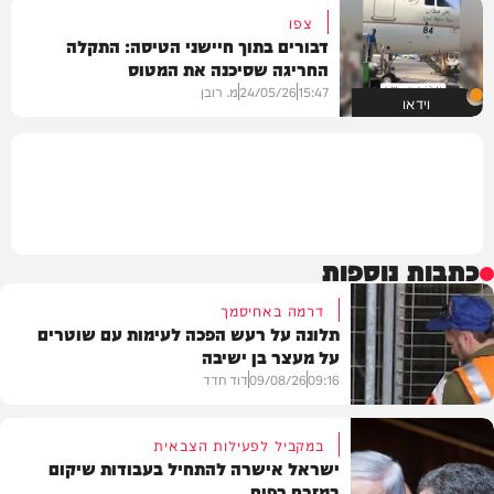
צפו
דבורים בתוך חיישני הטיסה: התקלה
החריגה שסיכנה את המטוס
15:47
24/05/26
מ. רובן
וידאו
כתבות נוספות
דרמה באחיסמך
תלונה על רעש הפכה לעימות עם שוטרים
על מעצר בן ישיבה
09:16
09/08/26
דוד חדד
במקביל לפעילות הצבאית
ישראל אישרה להתחיל בעבודות שיקום
במזרח רפיח
חרדים