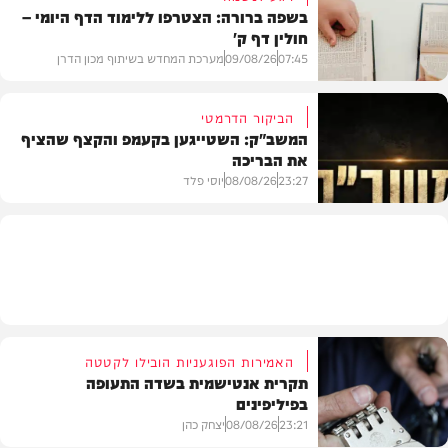
בשפה ברורה: הצטרפו ללימוד הדף היומי –
חולין דף ק'
חדשות
07:45
09/08/26
מערכת המחדש בשיתוף מכון הדרן
הביקור הדרמטי
המשב"ק: השטייגען בקעמפ והקצף שהציף
את הבריכה
בית המדרש
23:27
08/08/26
יוסי פלד
המשב"ק
האמירות הפוגעניות הובילו לקטטה
תקרית אנטישמית בשדה התעופה
בפיליפינים
23:21
08/08/26
יצחק כהן