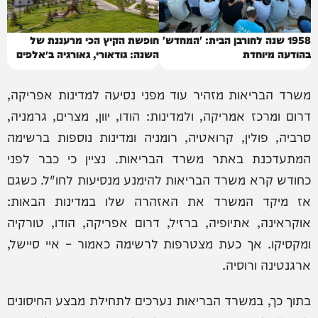
1958 שנה לחורבן הבית: 'המחדש'
חופשת הקיץ הכי מרעננת של
בהודעה מיוחדת
השנה: גודאורי, גאורגיה ב״אלפים
של הקווקז״
משרד הבריאות מזהיר עוד מפני נסיעה למדינות אפריקה,
דרום ומרכז אמריקה, ולמדינות: הודו, יוון, מצרים, גרמניה,
סרביה, פולין, קרואטיה, רומניה ומדינות נוספות ברשימה
המתעדכנת באתר משרד הבריאות. נציין כי כבר לפני
כחודש קרא משרד הבריאות להימנע מנסיעות לחו"ל. כשגם
אז מיקד המשרד את האזהרה שלו במדינות הבאות:
אוקראינה, אתיופיה, ברזיל, דרום אפריקה, הודו, טורקיה
ומקסיקו. אך כעת מצטרפות לרשימה כאמור – איי סיישל,
ארגנטינה ורוסיה.
בתוך כך, במשרד הבריאות נערכים לתחילת מבצע החיסונים