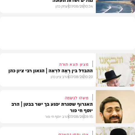
10:34
07/08/26
יצחק כהן
בעולם
מציון תצא תורה
ההבדל בין רָאָה לרְאֵה | הגאון רבי ציון כהן
10:20
07/08/26
הרב ציון כהן
משהו לנשמה
האגרוף שסגרת יפגע בך ישר בבטן | הרב
יוסף חי פור
וידאו
09:15
07/08/26
הרב יוסף חי פור
צפו ותחי נפשכם