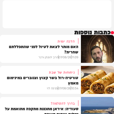
כתבות נוספות
הלכה יומית
האם מותר לצאת לטיול לפני שהתפללתם
שחרית?
11:09
07/08/26
הרב יהונתן ורנר
ניחוחות של שבת
טורטיה-רול בשר קצוץ וצנוברים במינימום
מאמץ
הלכה
10:54
07/08/26
פנינה לוי
בדרך להסלמה?
סעודיה: איראן מתכננת מתקפה מתואמת על
נמלים ושדות תעופה
מתכונים