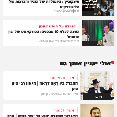
איצקוביץ': היומולדת של הנגיד והברכות של
הליכודניקים
איצקוביץ'
06/08/26
21:40
חדשות
הגרלה על חופשת ענק
הצצה לכלא 10 מבפנים: הפודקאסט של 'בין
הזמנים'
יוסי פלד ויצחק מושקוביץ
06/08/26
20:00
VOD
אולי יעניין אותך גם
מציון תצא תורה
ההבדל בין רָאָה לרְאֵה | הגאון רבי ציון
כהן
10:20
07/08/26
הרב ציון כהן
וידאו
משהו לנשמה
האגרוף שסגרת יפגע בך ישר בבטן | הרב