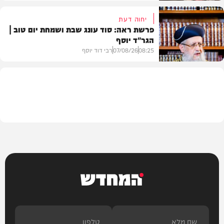
יחוה דעת
פרשת ראה: סוד עונג שבת ושמחת יום טוב |
הגר"ד יוסף
חדשות
08:25
07/08/26
רבי דוד יוסף
וידאו
המחדש