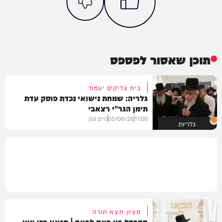
תוכן שאסור לפספס
בית צדיקים יעמוד
גלריה: שמחת נישואי נכדת פוסק עדת
תימן הגר"י רצאבי
11:00
05/08/26
חיים גפן
גלריות
מציון תצא תורה
ההבדל בין רָאָה לרְאֵה | הגאון רבי ציון