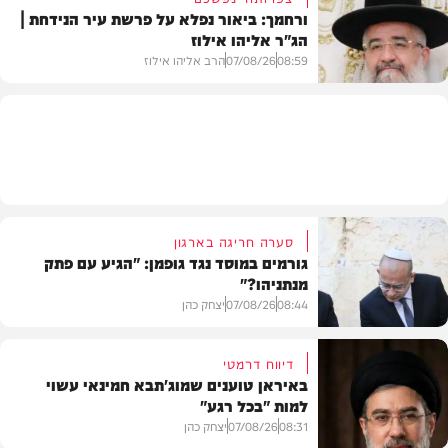
ורחמך: ביאור נפלא על פרשת עיר הנידחת |
הג"ר אליהו אילוז
וידאו
08:59
07/08/26
הרב אליהו אילוז
וידאו
סערה חריגה בארגון
גורמים במוסד נגד גופמן: "הגיע עם פתק
מנתניהו?"
08:44
07/08/26
יצחק כהן
דיווח דרמטי
באיראן טוענים שמוג'תבא חמינאי עשוי
למות "בכל רגע"
צבא וביטחון
08:31
07/08/26
יצחק כהן