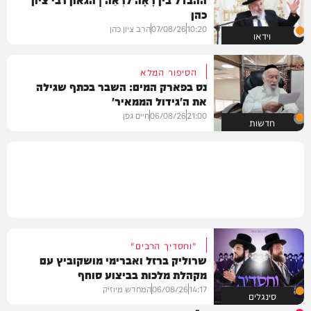
כהן
10:20
07/08/26
הרב ציון כהן
וידאו
הסיפור המלא
נס בפארק המים: השבר בכתף שגילה
את ה'גידול הממאיר'
21:00
06/08/26
חיים גפן
חדשות
"וחסדיך הרבים"
שרוליק ברזל ואברימי מושקוביץ עם
מקהלת מלכות בביצוע סוחף
14:17
06/08/26
המחדש מיוזיק
סינגלים