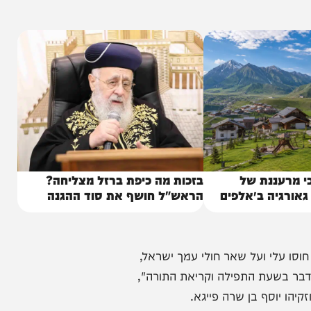
 בעוונתי פגע בי יד ה'. והריני
ומזור לגופי ונשמתי.
ננת של
בזכות מה כיפת ברזל מצליחה?
יה ב״אלפים
הראש"ל חושף את סוד ההגנה