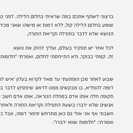
עודי במיטת חולי הריני פונה אליכם בבקשה ובתחנונים. חוסו ע
קבלו על עצמכם דבר קטן כדי להסיר חרון אפו, "שלא לדבר ב
לקבל זאת לפחות לארבעים יום עבור רפואתי השלמה, חזקיהו יו
רצוני לשתף אתכם במה שראיתי בחלום הלילה. לפני כחודשיים 
ומע בחלום הלילה קול, ללא דמות או מישהו שאני מכיר או זוכר
נושא שלא לדבר בתפילה וקריאת התורה,
כל אחד יש תפקיד בעולם, ועליך לחזק את נושא
ה. קמתי בבוקר, ולא התייחסתי לחלום, ואמרתי "חלומות שווא יד
בוע לאחר מכן הופתעתי עד מאד לקרוא בעלון 'איש לרעהו' ס
ומה להפליא, בו מבקשים ממנו לדאוג שיפסיקו לדבר בשעת הת
קופה חלה אותו אדם במחלה הנוראה, אותו אדם חשב שיש קשר ב