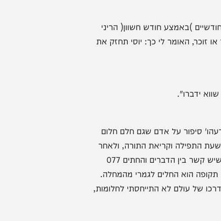
לי ועל שאר חולי עמך ישראל,
שעת התפילה וקריאת התורה",
סף בן שרה פייגא.
)באמצע חודש חשוון( הריני
, האומר לי כך: יוסי תחזק את
ברו".
יפור על אדם שגם חלם חלום
פילה וקריאת התורה, ולאחר
ין הדברים והחתים 077