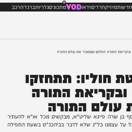
VOD
מיוזיק
חרדים
וידאו
מתכונים
גלריות
ברנז'ה
רכב
 התורה החלום שמסעיר את עולם התורה
חוליו: תתחזקו
קריאת התורה
ולם התורה
שרה פייגא שליט"א, מבקשים מכל או"א להעתיר
עצמנו בל"נ שלא לדבר בביהכנ"ס בשעת התפילה