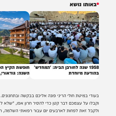
אינו זכור עשרות בשנים, אין יום שאין קללתו מרובה וכו', ואף אני
תפילה ובתחנונים לפני בעל הרחמים שיחוס עלי וישלח לי מרפא 
באותו נושא
1958 שנה לחורבן הבית: 'המחדש'
חופשת הקיץ הכי מרע
הודעה מיוחדת
השנה: גודאורי, גאורג
של הקווקז״