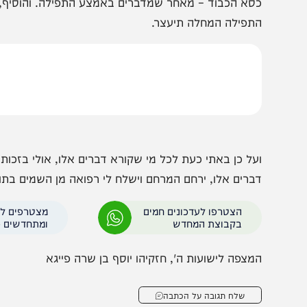
אצטט כאן דברים שאמר מרן הגר"ש ואזנר זצ"ל )הובא בספר ברו
תפשטות המחלה הנוראה המפילה חללים רבים, הנגרמת משום
יהכנ"ס ומדברים דברים בטלים בשעת התפילה. וזוהי הסיבה ש
סא הכבוד – מאחר שמדברים באמצע התפילה. והוסיף, שאם 
תפילה המחלה תיעצר.
על כן באתי כעת לכל מי שקורא דברים אלו, אולי בזכות ההת
ברים אלו, ירחם המרחם וישלח לי רפואה מן השמים בתושח"י.