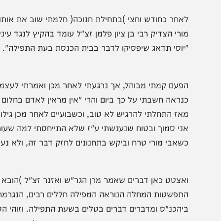
נשים שלא ידברו בשעת התפילה וקריאת התורה ולאחר תקופה 
שבתי אף אני אולי גם כאן מתרחש סיפור דומה, אבל כדרכו של
אמרתי: "חלומות שווא ידברו".
אחר כחודש וחצי )בתחילת חנוכה( חלמתי שוב את אותו החלום
ורי הצדיק רבי בן ציון פלמן זצ"ל עומד בהקיץ לנגד עיני, ואומר ל
יוסי תדאג שיפסיקו לדבר בבית הכנסת בעת התפילה".
פעם קמתי מבוהל, אך נרגעתי לאחר מכן ואמרתי לעצמי שזה כל
נראה חשבתי על כך ביום והרי "אין מראין לאדם בחלום אלא מה
אז התחלתי להרגיש לא טוב, וכשבועיים לאחר מכן גילו אצלי 
ני סמוך ובטוח שנענשתי ע"ז שלא התייחסתי למה שעוררו אות
שאבי מורי טרח וביקש בתחנונים לחזק דבר זה, ולא נעניתי.