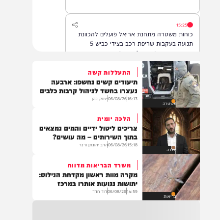
אחד מהם שב לתקשר עם המשפחה
15:25
כוחות משטרה מתחנת אריאל פועלים להכוונת
תנועה בעקבות שריפת רכב בצידי כביש 5
בשומרון, שהתפשטה לשטח פתוח. ציר התנועה
לכיוון מערב נחסם לצורך פעולות כיבוי ומניעת
סיכון לנהגים. הנהגים מתבקשים לנסוע בדרכים
התעללות קשה
חלופיות.
תיעודים קשים נחשפו: ארבעה
15:07
נעצרו בחשד לניהול קרבות כלבים
.*👈📍 אהרונס מבוא חורון – רשמו ב-Waze*
16:13
06/08/26
יצחק כהן
משטרה
🕖 פתוחים מ-19:00 בערב ועד השעות הקטנות
תבואו רעבים… תצאו מאושרים 😍 ווייז ישיר
הלכה יומית
להגעה – https://waze.com/ul/hsv8vjmkcy
צריכים ליטול ידיים והמים נמצאים
בתוך השירותים – מה עושים?
15:18
06/08/26
הרב יהונתן ורנר
14:43
הלכה
משרד הבריאות דיווח על מקרה מוות של אדם
משרד הבריאות מדווח
כבן 70 שחלה בקדחת מערב הנילוס.
מקרה מוות ראשון מקדחת הנילוס:
יתושות נגועות אותרו במרכז
14:59
06/08/26
דוד חדד
בריאות