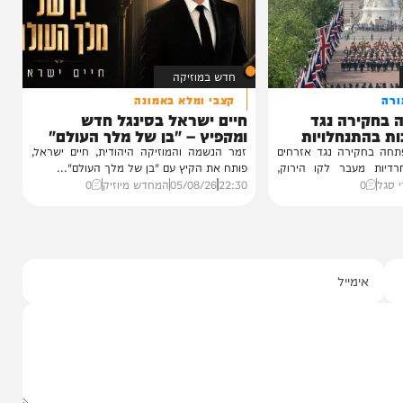
מוג'תבא...
23:29
05/08/26
יצחק כהן
0
חדש במוזיקה
קצבי ומלא באמונה
רה נגד
חיים ישראל בסינגל חדש
נחלויות
ומקפיץ – "בן של מלך העולם"
רה נגד אזרחים
זמר הנשמה והמוזיקה היהודית, חיים ישראל,
בר לקו הירוק,
פותח את הקיץ עם "בן של מלך העולם"...
22:30
05/08/26
המחדש מיוזיק
0
ל