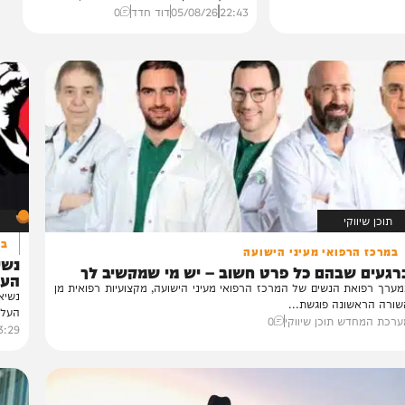
בריאות
כמעט הסתיים באסון
ניצל בנס: ילד בלע סוללת
כפתור וניצל ברגע האחרון
ילד בן 8 וחצי מירושלים בלע סוללת כפתור
במהלך משחק בבית והובהל להדסה, שם...
22:43
05/08/26
דוד חדד
0
ווקי
בעו