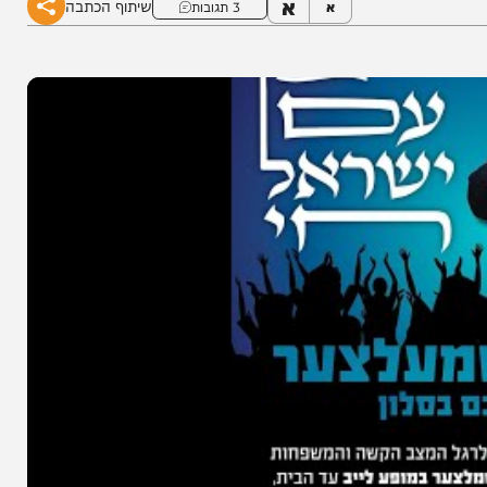
א
שיתוף הכתבה
א
3 תגובות