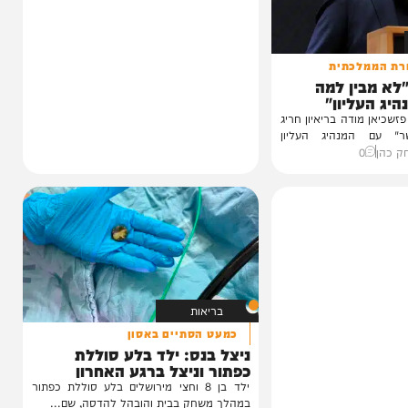
לכתית
ין למה
ליון"
ודה בריאיון חריג
נהיג העליון