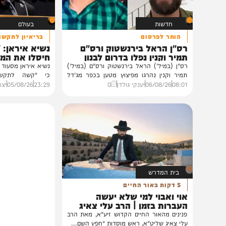
אולי יעניין אותך גם
חדשות
בעולם
הותר לפרסום
בריאיון לתקשורת הממ
רס"ן הראל בירנשטוק ורס"ם
נשיא איראן: "לא מב
תמיר וקנין נפלו בדרום לבנון
חיסלו את המנהיג הע
רס"ן (במיל') הראל בירנשטוק ורס"ם (במיל')
נשיא איראן מסעוד פזשכיאן מ
תמיר וקנין נהרגו מפיצוץ מטען בכפר מג'דל
כי "קשה לתקשר" עם המ
זון...
מוג'תבא...
08:01
06/08/26
יענקי גולדן
0
23:29
05/08/26
יצחק כהן
0