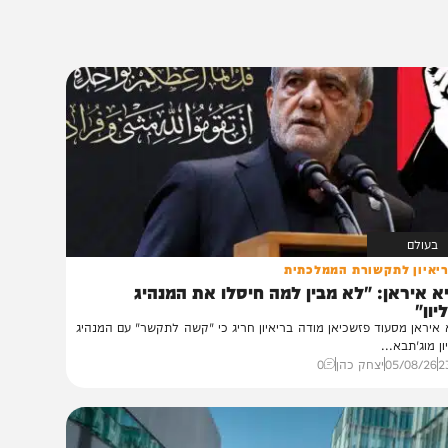
19:58
אסונות בין הזמנים: צעיר חרדי בן 21, נהרג
בהתהפכות טרקטורון
19:16
נקבע מותו של הפעוט שטבע בבריכה פרטית
בשדות מיכה, סמוך לבית שמש
18:37
נא הרבו בתפילה עבור הילד נדב שלום בן חגית,
שטבע באיזור בית שמש
לם