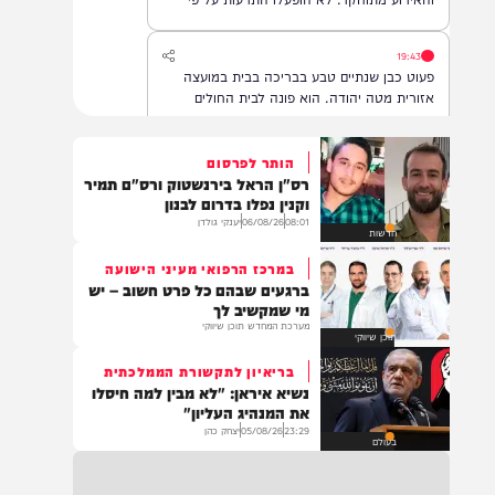
הביטחוני בדרום לבנון. לפי ההודעה, אין נפגעים
והאירוע מתוחקר. לא הופעלו התרעות על פי
המדיניות.
19:43
פעוט כבן שנתיים טבע בבריכה בבית במועצה
אזורית מטה יהודה. הוא פונה לבית החולים
הדסה עין כרם, במצב בינוני.
הותר לפרסום
רס"ן הראל בירנשטוק ורס"ם תמיר
18:22
וקנין נפלו בדרום לבנון
משרד הביטחון, צה"ל והתעשייה האווירית ביצעו
08:01
06/08/26
יענקי גולדן
חדשות
ניסוי מתוכנן מראש במערכת ההגנה האווירית
'חץ'.
במרכז הרפואי מעיני הישועה
ברגעים שבהם כל פרט חשוב – יש
מי שמקשיב לך
מערכת המחדש תוכן שיווקי
16:07
תוכן שיווקי
דובר צה"ל: בתגובה להפרה בוטה של ארגון
בריאיון לתקשורת הממלכתית
הטרור חיזבאללה, צה"ל החל בתקיפות
נשיא איראן: "לא מבין למה חיסלו
ממוקדות במרחב דרום לבנון.
את המנהיג העליון"
23:29
05/08/26
יצחק כהן
בעולם