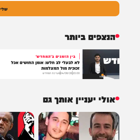
גובה
שליחת התגו
הנצפים ביותר
בין הזמנים ב'המחדש'
לא לבעלי לב חלש: אומן החושים אכל
זכוכית מול המצלמות
20:00
04/08/26
מערכת המחדש
VOD