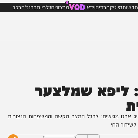
VOD
מיוזיק
חרדים
וידאו
מתכונים
גלריות
ברנז'ה
רכב
יפא שמלצער
 מגישים: לרגל המצב הקשה והמשפחות הנצורות
 החי