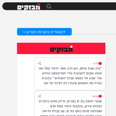
מבזקים
לקטגוריית בחצרות הקודש >
מבזקים
12:52
*ערב שבת שלום, כאן הרב אשר יחיאל קסל ואני
מזמין אתכם להצטרף אליי לפודקאסט החדש
שלי 'מבט אל הנפש' מבית 'המחדש'* בתכנית
נארח את האנשים שיעזרו לנו לצלול אל תוך
נבכי הנפש, לגלות את הסודות ואת כל מה
שטמון בה. *והשבוע: היועץ ואיש החינוך, הרב
08:08
נח פלאי*. מתי? *תכנית הבכורה תשודר אי"ה
שוטרי תחנת בת ים במרחב איילון פתחו בחקירת
במוצ"ש, בשעה 22:00* *חפשו בגוגל: המחדש*
נסיבות אירוע, בעקבות איתור גופת אדם
ובואו לצפות בנו!