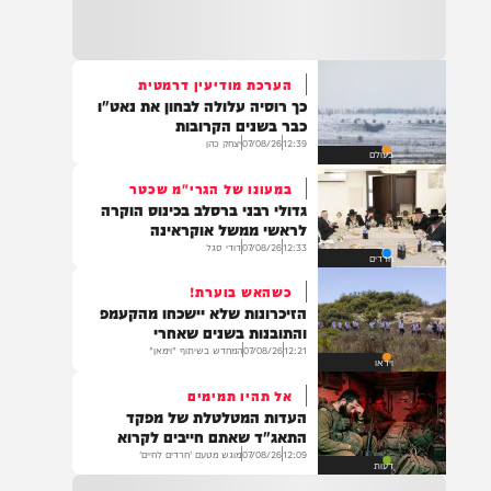
21:32
בין הזמנים: שלושה בחורי ישיבות חולצו
מהכינרת לאחר שנסחפו לעומק האגם, בחוף
בלתי מוכרז כשהם על גבי אביזר ציפה.
הערכת מודיעין דרמטית
כך רוסיה עלולה לבחון את נאט"ו
21:31
כבר בשנים הקרובות
בני ברק: חובשים ופראמדיקים של ארגון הצלה
12:39
07/08/26
יצחק כהן
בעולם
מבצעים פעולות החייאה על תינוק כבן שנה וחצי
לאחר שנחנק משקית.
במעונו של הגרי"מ שכטר
גדולי רבני ברסלב בכינוס הוקרה
לראשי ממשל אוקראינה
12:33
07/08/26
דודי סגל
חרדים
19:03
בד"ה: נקבע מותה של הפעוטה שטבעה בבריכה
כשהאש בוערת!
באשקלון
הזיכרונות שלא יישכחו מהקעמפ
והתובנות בשנים שאחרי
12:21
07/08/26
המחדש בשיתוף "וימאן"
וידאו
אל תהיו תמימים
18:06