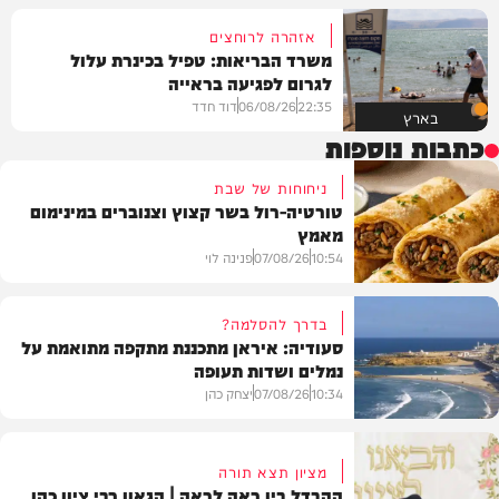
אזהרה לרוחצים
משרד הבריאות: טפיל בכינרת עלול
לגרום לפגיעה בראייה
22:35
06/08/26
דוד חדד
בארץ
כתבות נוספות
ניחוחות של שבת
טורטיה-רול בשר קצוץ וצנוברים במינימום
מאמץ
10:54
07/08/26
פנינה לוי
בדרך להסלמה?
סעודיה: איראן מתכננת מתקפה מתואמת על
נמלים ושדות תעופה
מתכונים
10:34
07/08/26
יצחק כהן
מציון תצא תורה
ההבדל בין רָאָה לרְאֵה | הגאון רבי ציון כהן