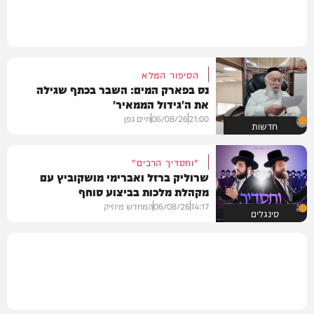
הסיפור המלא
נס בפארק המים: השבר בכתף שגילה
את ה'גידול הממאיר'
21:00
06/08/26
חיים גפן
חדשות
"וחסדיך הרבים"
שרוליק ברזל ואברימי מושקוביץ עם
מקהלת מלכות בביצוע סוחף
14:17
06/08/26
המחדש מיוזיק
סינגלים