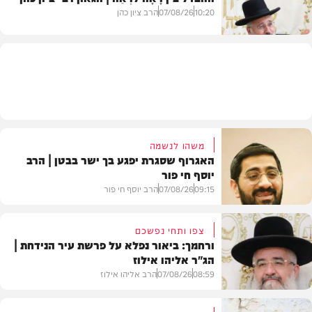
בעולם
10:20
07/08/26
הרב ציון כהן
וידאו
משהו לנשמה
האגרוף שסגרת יפגע בך ישר בבטן | הרב
יוסף חי פור
09:15
07/08/26
הרב יוסף חי פור
צפו ותחי נפשכם
ורחמך: ביאור נפלא על פרשת עיר הנידחת |
הג"ר אליהו אילוז
וידאו
08:59
07/08/26
הרב אליהו אילוז