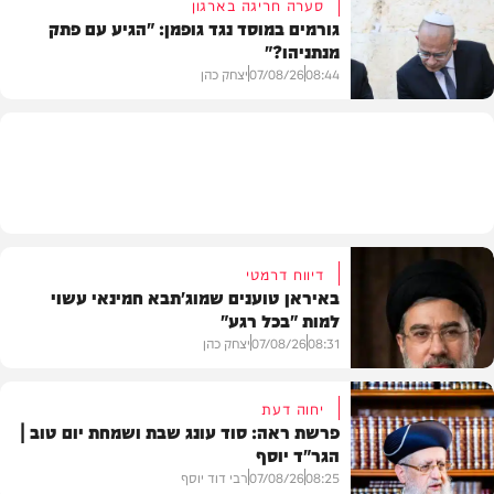
סערה חריגה בארגון
גורמים במוסד נגד גופמן: "הגיע עם פתק
מנתניהו?"
וידאו
08:44
07/08/26
יצחק כהן
צבא וביטחון
דיווח דרמטי
באיראן טוענים שמוג'תבא חמינאי עשוי
למות "בכל רגע"
08:31
07/08/26
יצחק כהן
יחוה דעת
פרשת ראה: סוד עונג שבת ושמחת יום טוב |
הגר"ד יוסף
חדשות
08:25
07/08/26
רבי דוד יוסף