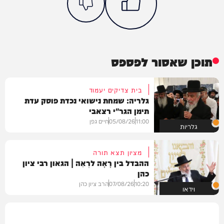
תוכן שאסור לפספס
בית צדיקים יעמוד
גלריה: שמחת נישואי נכדת פוסק עדת
תימן הגר"י רצאבי
11:00
05/08/26
חיים גפן
גלריות
מציון תצא תורה
ההבדל בין רָאָה לרְאֵה | הגאון רבי ציון
כהן
10:20
07/08/26
הרב ציון כהן
וידאו