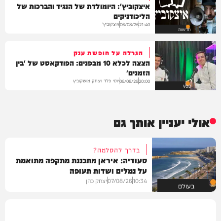
איצקוביץ': היומולדת של הנגיד והברכות של
הליכודניקים
איצקוביץ'
06/08/26
21:40
חדשות
הגרלה על חופשת ענק
הצצה לכלא 10 מבפנים: הפודקאסט של 'בין
הזמנים'
יוסי פלד ויצחק מושקוביץ
06/08/26
20:00
VOD
אולי יעניין אותך גם
בדרך להסלמה?
סעודיה: איראן מתכננת מתקפה מתואמת
על נמלים ושדות תעופה
10:34
07/08/26
יצחק כהן
בעולם