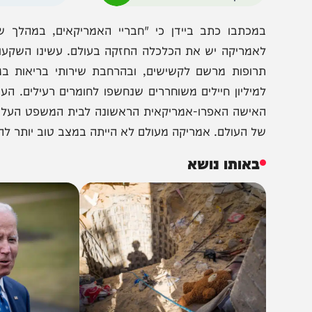
הצטרפו לעדכונים חמים
מצטרפים לערוץ
בקבוצת המחדש
ומתחדשים כל הזמן
מכתבו כתב ביידן כי "חבריי האמריקאים, במהלך שלוש וח
אמריקה יש את הכלכלה החזקה בעולם. עשינו השקעות היסטו
רופות מרשם לקשישים, ובהרחבת שירותי בריאות במחיר סב
אישה האפרו-אמריקאית הראשונה לבית המשפט העליון. והעב
ל העולם. אמריקה מעולם לא הייתה במצב טוב יותר להוביל מא
באותו נושא