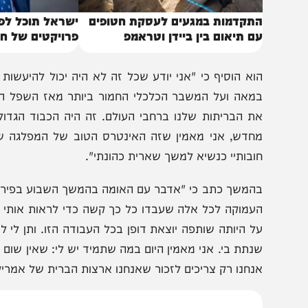
תקדמות במגעים לעסקת חטופים
ישראל תוכל לפעול – 
ם תיאום בין ביידן וטראמפ
פרויקטים של חיזבאלל
וא הוסיף כי "אני יודע שכל זה לא היה יכול להיעשות בלעד
מאה ועל המשבר הכלכלי החמור ביותר מאז השפל הגדול. הגנו
ת הבריתות שלנו ברחבי העולם. זה היה הכבוד הגדול בחיי 
חדש, אני מאמין שזה האינטרס הטוב של המפלגה שלי ושל
ובותיי כנשיא למשך שארית כהונתי".
המשך כתב כי "אדבר עם האומה בהמשך השבוע בפירוט רב יות
עמוקה לכל אלה שעבדו כל כך קשה כדי לראות אותי נבחר מ