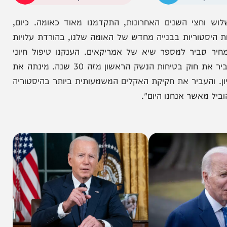
הניוזלייטר המרתק של
המחדש אצלך במייל
צי השנים האחרונות, התקדמנו מאוד כאומה. כיום,
ריות בבנייה מחדש של האומה שלנו, בהורדת עלויות
יר למספר שיא של אמריקאים. הענקנו טיפול חיוני
למיליון חיילים משוחררים שנחשפו לחומרים רעילים. העביר את חוק בטיחות הנשק הראשון מזה 30 שנה. מינתה את
יר את חקיקת האקלים המשמעותית ביותר בהיסטוריה
שר אנחנו היום".