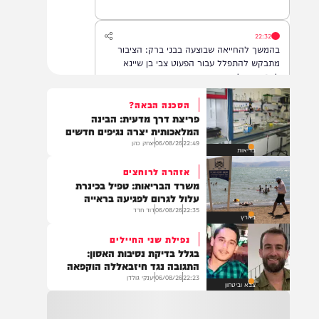
22:32
בהמשך להחייאה שבוצעה בבני ברק: הציבור
מתבקש להתפלל עבור הפעוט צבי בן שיינא
לרפואה שלמה
הסכנה הבאה?
פריצת דרך מדעית: הבינה
21:32
המלאכותית יצרה נגיפים חדשים
בין הזמנים: שלושה בחורי ישיבות חולצו
22:49
06/08/26
יצחק כהן
בריאות
מהכינרת לאחר שנסחפו לעומק האגם, בחוף
בלתי מוכרז כשהם על גבי אביזר ציפה.
אזהרה לרוחצים
משרד הבריאות: טפיל בכינרת
עלול לגרום לפגיעה בראייה
22:35
06/08/26
דוד חדד
21:31
בארץ
בני ברק: חובשים ופראמדיקים של ארגון הצלה
נפילת שני החיילים
מבצעים פעולות החייאה על תינוק כבן שנה וחצי
בגלל בדיקת נסיבות האסון:
לאחר שנחנק משקית.
התגובה נגד חיזבאללה הוקפאה
22:23
06/08/26
יענקי גולדן
צבא וביטחון