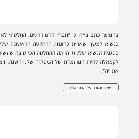
ל היותה שותפה יוצאת דופן בכל העבודה הזו. ותן לי להביע
נתת בי. אני מאמין היום במה שתמיד יש לי: שאין שום דבר ש
נחנו רק צריכים לזכור שאנחנו ארצות הברית של אמריקה".
המשך כתב ביידן כי "חבריי הדמוקרטים, החלטתי לא לקבל 
סגנית הנשיא שלי. וזו הייתה ההחלטה הכי טובה שעשיתי. היו
קמאלה להיות המועמדת של המפלגה שלנו השנה. דמוקרטים 
ת זה".
שלח תגובה על הכתבה