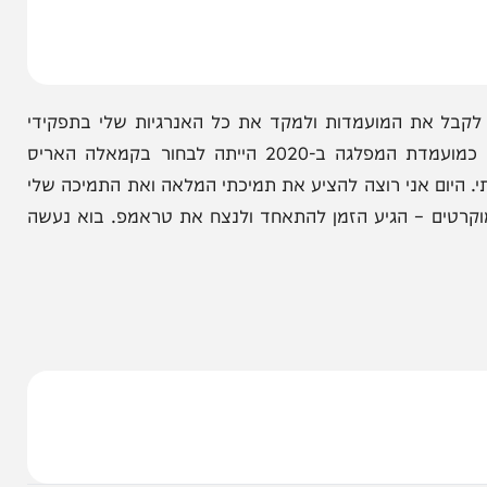
 את הערכתי הלבבית לעם האמריקאי על האמונה והאמון
אמריקה לא יכולה לעשות כשאנחנו עושים את זה ביחד.
את המועמדות ולמקד את כל האנרגיות שלי בתפקידי
כנשיא למשך שארית כהונתי. ההחלטה הראשונה שלי כמועמדת המפלגה ב-2020 הייתה לבחור בקמאלה האריס
ם אני רוצה להציע את תמיכתי המלאה ואת התמיכה שלי
– הגיע הזמן להתאחד ולנצח את טראמפ. בוא נעשה