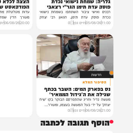
גלריות
VOD
בית צדיקים יעמוד
הגרלה על חופשת ענק
גלריה: שמחת נישואי נכדת
הצצה לכלא 0
פוסק עדת תימן הגר"י רצאבי
הפודקאסט של 'בין ה
רבנים ואישי ציבור השתתפו בשמחת נישואי
נכדת פוסק עדת תימן, הגאון רבי יצחק
מעורך הדין שמלווה את ב
רצאבי,...
ביקורת...
11:00
05/08/26
חיים גפן
0
20:00
06/08/26
יוסי פלד ויצ
חדשות