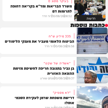
בעיקר מסוג O
משרד הבריאות ומד"א בקריאה דחופה
לתרומות דם
08:52
10/08/26
דוד חדד
חדשות
כתבות נוספות
335 מיליון ש"ח
הביטוח הלאומי מעביר את מענקי הלימודים
09:58
10/08/26
דוד חדד
"אשליה של שקט"
בן גביר בתגובה חריפה לחשיפת מזימת
ההונאה האזורית
חדשות
09:37
10/08/26
מנחם שוורץ
"לא מספיק"
דרישת משפחת שרמן לעקירת הסכמי
אוסלו
חדשות
09:15
10/08/26
דוד חדד