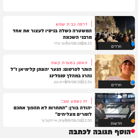
דרמה בבית שמש
המשטרה כשלה בניסיו לעצור את אחד
מרבני השכונה
08:33
10/08/26
יוסי פלד
חרדים
האסון במערת קשת
הותר לפרסום: הנער יהונתן קלימיאן ז"ל
נהרג במהלך סנפלינג
22:34
09/08/26
חיים גפן
חרדים
זה נשמע טוב!
יהודה בורן: "התחרות לא תהפוך אתכם
לזמרים מצליחים"
22:30
08/08/26
יצחק אייזיקוביץ'
חדשות
הוסף תגובה לכתבה