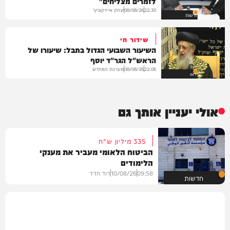
לזמרים מצליחים"
יצחק אייזיקוביץ'
08/08/26
22:30
חדשות
שידור חי
השיעור השבועי הגדול בתבל: שיעורו של
הראש"ל הגר"ד יוסף
מערכת המחדש
08/08/26
22:06
וידאו
אולי יעניין אותך גם
335 מיליון ש"ח
הביטוח הלאומי מעביר את מענקי
הלימודים
09:58
10/08/26
דוד חדד
חדשות