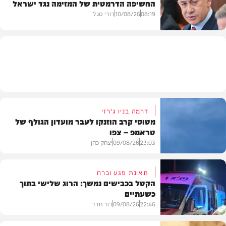
החשיפה הדרמטית של המזימה נגד ישראל
חרדים
08:19
10/08/26
דודי סגל
חדשות
דרמה בניו ג'רזי
מטוסי קרב הוזנקו לעבר מועדון הגולף של
טראמפ – צפו
23:03
09/08/26
יצחק כהן
תאונת פגע וברח
הקטל בכבישים נמשך: הרוג שלישי בתוך
כשעתיים
וידאו
22:46
09/08/26
דוד חדד