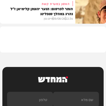
האסון במערת קשת
הותר לפרסום: הנער יהונתן קלימיאן ז"ל
נהרג במהלך סנפלינג
בארץ
22:34
09/08/26
חיים גפן
חרדים
המחדש