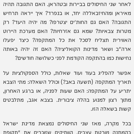
לאחר שני החיסולים בביירות ובטהראן. האם התגובה תהיה
מאיראן ומהחיזבאללה יחד, או בנפרד? איך ייראה תרחיש
התגובה? האם גם החות'ים יצטרפו? מה יהיה היעד? רק
מטרות צבאיות? שמא גם אזרחיות? האם מערכת היירוט
האווירית תצליח לסכל את כל המתקפה? כיצד יפעלו
ארה"ב ושאר מדינות הקואליציה? האם זה יהיה באותה
נחישות כמו בהתקפה הקודמת לפני כשלושה חודשים?
אפשר להפליג בעוד ועוד שאלות, כולל הספקולציות על
תאריך המתקפה (תשעה באב?) וכולל השאלה: מתי הצבא
יתריע על המתקפה: האם שעות לפניה, או ברגע האחרון,
מתוך רצון למנוע בהלה ציבורית. בצבא אגב, מתלבטים
קשות בשאלה הזו.
בכל מקרה, מאז שני החיסולים נמצאת מדינת ישראל
בהמתנה מורטת עצבים. הוותיקים שזוכרים את "תקופת