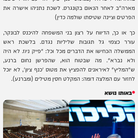
מארה"ב לאחר הנאום בקונגרס. לשכת נתניהו אישרה את
הפרטים וציינה שטיסתו שולמה כדין)
כך או כך, הדיווח על רצון בני המשפחה להיכנס לבונקר,
עורר כצפוי גל תגובות שליליות נגדם. בלשכת ראש
הממשלה הכחישו את הדברים מכל וכל: "פייק ניוז. לא היה
ולא נברא". מה שבטוח הוא, שהפרשן נחום ברנע,
ש"המליץ" לאיראנים להפציץ את מטוס 'כנף ציון', לא יוכל
לחזור עם המלצה דומה: המקלט חסין מטילים (ומברנע).
באותו נושא