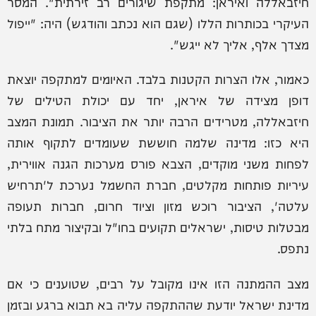
חיזבאללה ואיראן: מתקפת שיגורים רב זירתית". המסר
העיקרי בכותרות הללו (שגם הוא נכתב והודגש) היה: "ייפול
מצדך אלף, אליך לא ייגש".
כאמור, אלו הצרות הקטנות בלבד. האיומים למתקפה יוצאת
דופן מצידה של איראן, יחד עם יכולת הטילים של
חיזבאללה, מטרידים הרבה יותר את הציבור. תמונת המצב
היא כזו: מדינה שלמה חוששת שעומדים לתקוף אותה
לפחות משני מוקדים, הצבא פורס מערכות הגנה אווירית,
עיריות פותחות מקלטים, חברת החשמל נערכת ל'תרחיש
עלטה', הציבור רוכש מזון וציוד חרום, חברות תעופה
מבטלות טיסות, ישראלים תקועים בחו"ל ובקיצור מתח בלתי
נתפס.
מצב ההמתנה הזו אינו מקובל על רבים, שטוענים כי אם
מדינת ישראל יודעת שההתקפה עליה בא תבוא ברגע ובזמן