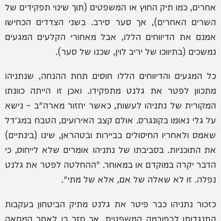
אחרים, כמו תיק החוץ או המשפטים (תוך שינוי תפקידים של
השרים האחרים), אך סער סירב. בשני הצדדים הכחישו
אמנם את הדיווחים הללו, אבל מאחורי הקלעים המגעים
נמשכים (בתיווכו של יריב לוין, שכנו של סער).
כל המגעים והדיווחים הללו חוסים תחת ההנחה, שנתניהו
מתכוון לפטר את גלנט מתפקידו. ואכן זו הייתה כוונתו
המקורית של נתניהו לעשות, כאשר יחזור מארה"ב – נישא
על גלי נאומו בקונגרס. אולם קצב האירועים, הטבח במג'דל
שאמס ולאחריו החיסולים בביירות ובטהראן, שינו (בינתיים)
את התוכניות. בסביבתו של נתניהו אומרים שלא לייחוס, כי
הדבר יקרה במוקדם או במאוחר. "ההחלטה לפטר את גלנט
נפלה. זו לא שאלה של אם, אלא של מתי".
כזכור נתניהו כבר פיטר את גלנט מתיק הביטחון בעקבות
התנגדותו לרפורמה המשפטית, אך חזר בו לאחר המחאה