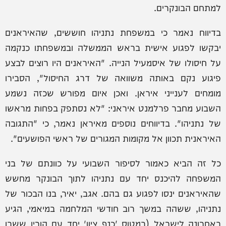
למתחם הבונקרים.
בדיווח נאמר כי במשפחת נתניהו חוששים, שהאיראנים
יבקשו לפגוע אישית בראש הממשלה ובמשפחתו כנקמה
על חיסולו של איסמעיל הנייה. "האיראנים היו רוצים לבצע
פיגוע נקם באותה משוואה של דרג החיסול", הסבירו
מומחים לענייני איראן. ואכן איום מפורש שכזה נשמע
השבוע מחבר פרלמנט איראני: "לא נסתפק בפחות מראשו
של נתניהו". בדיווחים נוספים מאיראן נאמר, כי "התגובה
האיראנית תכוון אל מקומות המגורים של ראשי הפושעים".
כל זה הביא כאמור לסיפור השבועי על כוונתם של בני
המשפחה להיכנס יחד עם נתניהו לתוך הבונקר מחשש
שהאיראנים ינסו לפגוע גם בהם. אגב, יאיר, בנו הבכור של
נתניהו, ששהה במשך רוב חודשי המלחמה במיאמי, הגיע
באחרונה לישראל (במטוס 'כנף ציון' יחד עם הוריו ששבו