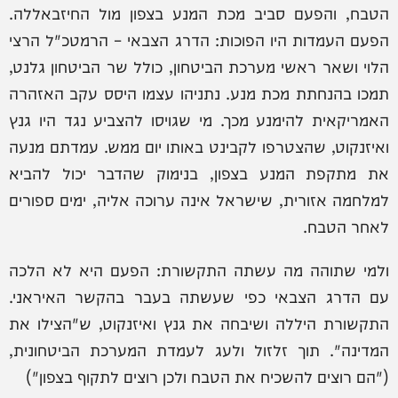
הטבח, והפעם סביב מכת המנע בצפון מול החיזבאללה.
הפעם העמדות היו הפוכות: הדרג הצבאי – הרמטכ"ל הרצי
הלוי ושאר ראשי מערכת הביטחון, כולל שר הביטחון גלנט,
תמכו בהנחתת מכת מנע. נתניהו עצמו היסס עקב האזהרה
האמריקאית להימנע מכך. מי שגויסו להצביע נגד היו גנץ
ואיזנקוט, שהצטרפו לקבינט באותו יום ממש. עמדתם מנעה
את מתקפת המנע בצפון, בנימוק שהדבר יכול להביא
למלחמה אזורית, שישראל אינה ערוכה אליה, ימים ספורים
לאחר הטבח.
ולמי שתוהה מה עשתה התקשורת: הפעם היא לא הלכה
עם הדרג הצבאי כפי שעשתה בעבר בהקשר האיראני.
התקשורת היללה ושיבחה את גנץ ואיזנקוט, ש"הצילו את
המדינה". תוך זלזול ולעג לעמדת המערכת הביטחונית,
("הם רוצים להשכיח את הטבח ולכן רוצים לתקוף בצפון")