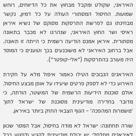
האיראני, שקולט ומקבל מבחוץ את כל הדיווחים, רוחש
שמועות. החיסול המסתורי העולה על כל דמיון, נקשר
מבחינתו גם לפרשת התרסקות מסוקם של נשיא איראן
ראיסי ושר החוץ האיראני, שנהרגו לא מכבר בתאונה
מסתורית. איראן אמנם הודיעה רשמית כי הייתה זו תאונה.
אבל ברחוב האיראני לא משוכנעים בכך וטוענים כי המוסד
היה מעורב בהתרסקות ("אלי-קופטר").
האיראנים הנבוכים הטילו כאמור איפול מלא על חקירת
האירוע כדי לא לספק פרטים שיעידו על אופן מבצע החיסול.
אולם סוכנות הידיעות הרשמית של המשטר, הודתה, כי
מדובר בחדירה מודיעינית מסוכנת של ישראל לתוך
'משמרות המהפכה' – הגוף הצבאי החזק ביותר באיראן.
שורה תחתונה: ישראל לא מודה בחיסול, אבל המסר שכוון
לאיראנים מחלחל: יש יכולת מודיעינית להגיע ולפגוע בכל