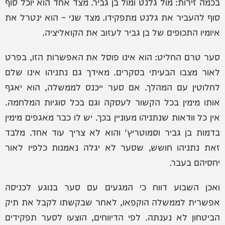
בכמה זירות: מול גלנט ומול בן גביר. מצד אחד הוא יוכל סוף
סוף להעביר את גלנט מתפקידו. מצד שני – הוא ינטרל את
איומיו התכופים של בן גביר לעזוב את הקואליציה.
סער טרם החליט: הוא אינו פוסל את האפשרות הזו, בפרט
לאור מצבו הבעיתי בסקרים. מאידך גם נתניהו אינו שלם
לחלוטין עם המהלך. אם סער ייכנס לממשלה, הוא יאגף
אותו מימין בכל הקשור לעסקה וגם בכל סוגיות המלחמה.
אין כל וודאות שנתניהו מעוניין בכך. יש לו כבר מאגפים מימין
בדמות בן גביר וסמוטריץ' והוא לא צריך עוד אחד. מלבד
זאת נתניהו חושש, שסער לא יגלה נאמנות כלפיו לאור
יחסיהם בעבר.
ואכן השבוע דווח כי המגעים עם סער בנוגע לכניסה
אפשרית לממשלה הוקפאו, לאחר שבקשתו לקבל את תיק
הביטחון לא נענתה. לפי הדיווחים, הוצעו לסער תפקידים