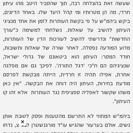
שעשה זאת בהצלחה רבה, תוך שהסביר היטב מהו עיתון
חרדי, מה הן מטרותיו ומי קהל היעד שלו. באחד הדיונים,
ביקש ביהמ"ש על פי בקשת העותרות לזמן את אחד מנציגי
העיתון להשיב על שאלות. נשלחתי למשימה כ"עורך
החדשות" ונדרשתי להשיב לעורכות הדין של העותרות,
מדוע המודעה נפסלה. לאחר שורה של שאלות ותשובות,
חודד המסר: העיתון הוא ביטאונם של גדולי ישראל,
שנציגיהם הם ח"כי 'דגל התורה'. לפיכך גם אם מפלגה
אחרת, אפילו תהיה זו חרדית, הייתה מבקשת לפרסם
מודעת בחירות, העיתון היה דוחה את הבקשה. "אין כאן
משהו שקשור לאפליה ספציפית נגד העותרות אלא זהו קו
העיתון".
ביהמ"ש המחוזי לא התרשם מהטענות ופסק לטובת אותן
נשים. אולם בערעור שהגיש עו"ד מורגנשטרן לבג"צ, נדחו