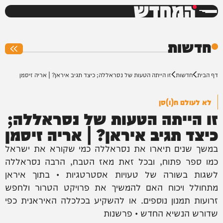
המחדש
0%
חדשות
דף הבית
חדשות
זו הייתה הטעות של נסראללה; כיצד תגיב איראן? | אריה זיסמן
לא לעולם ח(ו)סן
זו הייתה הטעות של נסראללה;
כיצד תגיב איראן? | אריה זיסמן
במשך שנים תיארו את נסראללה כמי שקורא את ישראל
כמו ספר פתוח, ובכל זאת מאז הטבח, הרבה נסראללה
לשגות בשורה של טעויות אסטרטגיות • בתוך איראן
מתחולל ויכוח האם להמשיך את פרויקט הטרור ולחפש
זרועות תמנון נוספים. או להשקיע בכלכלה האיראנית כפי
שדורש הנשיא החדש • פרשנות