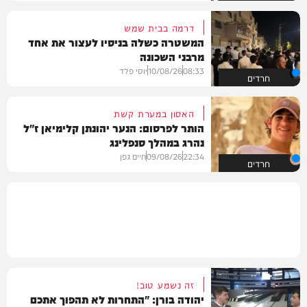
דרמה בבית שמש
המשטרה כשלה בניסיו לעצור את אחד
מרבני השכונה
08:33
10/08/26
יוסי פלד
חרדים
האסון במערת קשת
הותר לפרסום: הנער יהונתן קלימיאן ז"ל
נהרג במהלך סנפלינג
22:34
09/08/26
חיים גפן
חרדים
זה נשמע טוב!
יהודה בורן: "התחרות לא תהפוך אתכם