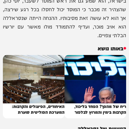
בישראל, הוא שמע גם את ראש המוסד לשעבר, יוסי כהן,
שהצהיר זה מכבר כי המוסד יכול לחסלו בכל רגע שירצה,
אך הוא לא עושה זאת מסיבותיו. ההנחה הייתה שנסראללה
הוא אויב מוכר, ועדיף להתמודד מולו מאשר עם יורשיו
הבלתי צפויים.
באותו נושא
ריח של מהפך? הפחד בליכוד,
האיחודים, הפיצולים והקרבות:
הקרבות בימין והמרוץ לבלפור
המערכת הפוליטית סוערת
הטעויות של נסראללה