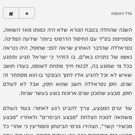
א
גודל הטקסט
א
השנה שהחלה בטבח הנורא שלא היה כמותו מאז השואה,
מסתיימת בס"ד עם החיסול הדרמטי ביותר שידעה המדינה.
נסראללה שהדבר האחרון שראה לפני שחוסל, היה כנראה
נאומו של נתניהו באו"ם, בו הזהיר כי ישראל תגיע ותפגע
בכל מי שפוגע בה, לבטח חייך מתחת לשפמו, בעודו חושב
שאיש לא יוכל להגיע אליו לתוך הבונקר בו הוא מסתתר זה
שנים. חסן נסראללה חשב שהוא חסין, אבל לא לעולם
חוסן. מבצע שתוכנן שנים ארוכות בוצע בעשר שניות.
עוד טרם המבצע, צריך להביט רגע לאחור: בעוד העולם
משתאה לנוכח הצלחת "מבצע הביפרים" ולאחריו "מבצע
מכשירי קשר", הצהירו גורמי הביטחון והמודיעין כי אחרי כל
מבצע כזה מתוכננים כבר שני צעדים קדימה. ואכן מיד אחר