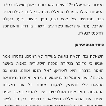
מטרות שהופעל ב-12 הימים האחרונים באופן מושלם בס"ד.
הטעויות הללו גרמו לחיזבאללה ולתושבי לבנון לשלם מחיר
כבד. מתדמית של איש חכם, הפך להיות נלעג בעולם
הערבי. עתה יש לראות כיצד יגיב יורשו – בן דודו, והאם יוכל
להיכנס לנעליו.
כיצד תגיב איראן
השאלה מה הלאה נוגעת בעיקר לאיראנים. נתניהו אמר
אמש כי מדובר בנקודת מפנה היסטורית באזור, כאשר
המסר בדבריו היא לאיראן: "אל תנסו אותנו, נגיע גם
אליכם". ואכן אתמול נפוצו שמועות כי האיראנים הבריחו את
מנהיגם עלי חמינאי, למקום מסתור כל עוד נמשכת
ההסלמה. האיראנים מתלבטים כיצד להגיב: במשך שנים
טיפחו את החיזבאללה במיליארדי דולרים, רק כדי ליצור
חומת אש שתגן עליהם מפני פגיעה במתקני הגרעין שלהם.