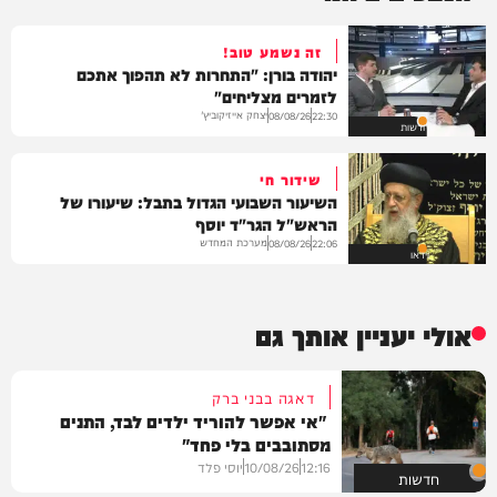
זה נשמע טוב!
יהודה בורן: "התחרות לא תהפוך אתכם
לזמרים מצליחים"
יצחק אייזיקוביץ'
08/08/26
22:30
חדשות
שידור חי
השיעור השבועי הגדול בתבל: שיעורו של
הראש"ל הגר"ד יוסף
מערכת המחדש
08/08/26
22:06
וידאו
אולי יעניין אותך גם
דאגה בבני ברק
"אי אפשר להוריד ילדים לבד, התנים
מסתובבים בלי פחד"
12:16
10/08/26
יוסי פלד
חדשות