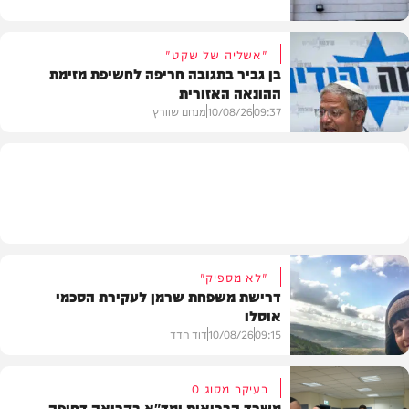
"אשליה של שקט"
בן גביר בתגובה חריפה לחשיפת מזימת
ההונאה האזורית
חדשות
09:37
10/08/26
מנחם שוורץ
חדשות
"לא מספיק"
דרישת משפחת שרמן לעקירת הסכמי
אוסלו
09:15
10/08/26
דוד חדד
בעיקר מסוג O
משרד הבריאות ומד"א בקריאה דחופה