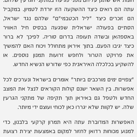
עתה הם רואים כיצד ההשקעה הזו יורדת לטמיון. במקביל
הם זוכרים כיצד "ליל הכטבמי"ם" שלהם נגד ישראל,
הסתיים בפעולה ישראלית שפגעה בבסיס חיל האוויר
באספהאן ובשדה תעופה בדרום סוריה. לפיכך לא ברור
כיצד יגיבו הפעם. בתוך איראן מתחולל ויכוח האם להמשיך
את פרויקט הטרור ולחפש זרועות תמנון נוספים. או
להשקיע בכלכלה האיראנית כפי שדורש הנשיא החדש.
"צפויים ימים מורכבים ביותר" אומרים בישראל ונערכים לכל
אפשרות. בין השאר ישנם קולות הקוראים לנצל את המצב
החדש ולטפל גם באיראן תוך תקיפה של מתקני הגרעין
שלה. יש לקוות שלא יגררו כאן לכוחי ועוצם ידי מיותר.
האפשרות המדוברת עתה היא תמרון קרקעי בלבנון, כדי
למנוע מכוחות רדואן לחזור למקום באמצעות יצירת רצועת