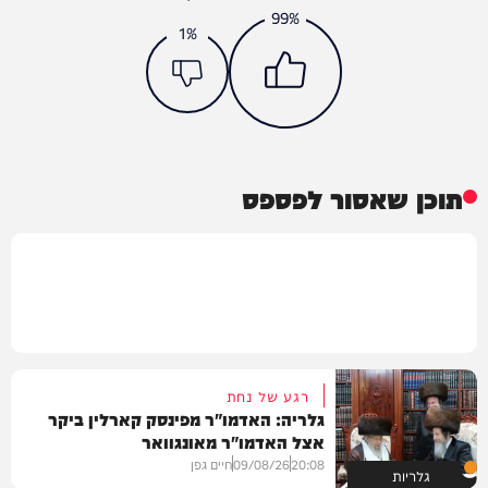
99%
1%
תוכן שאסור לפספס
רגע של נחת
גלריה: האדמו"ר מפינסק קארלין ביקר
אצל האדמו"ר מאונגוואר
20:08
09/08/26
חיים גפן
גלריות