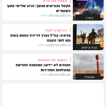
תאונת פגע וברח
הקטל בכבישים נמשך: הרוג שלישי בתוך
כשעתיים
22:46
09/08/26
דוד חדד
בארץ
לא למדנו לקח?
מדאיג: צה"ל נערך לרידוד כוחות בעזה
כמו לפני הטבח
22:18
09/08/26
יענקי גולדן
צבא וביטחון
לצמצם את התאונות
הנהגים לא יידעו: המהפכה החדשה
במצלמות המהירות
22:06
09/08/26
דוד חדד
משטרה