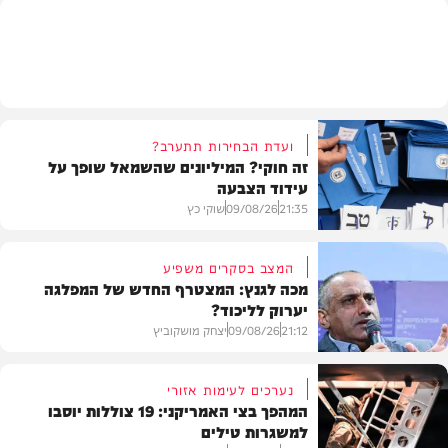
צבא וביטחון
ועדת הבחירות תתערב?
זה חוקי? המיליונים שהשמאל שופך על
עידוד הצבעה
21:35
09/08/26
שוקי כץ
המצב בסקרים משפיע
מכה לגנץ: המצטרף החדש של המפלגה
יערוק לליכוד?
פוליטי
21:12
09/08/26
יצחק מושקוביץ
נערכים לעימות אזורי
המהפך בצי האמריקני: 19 צוללות יוסבו
למשגרות טילים
פוליטי