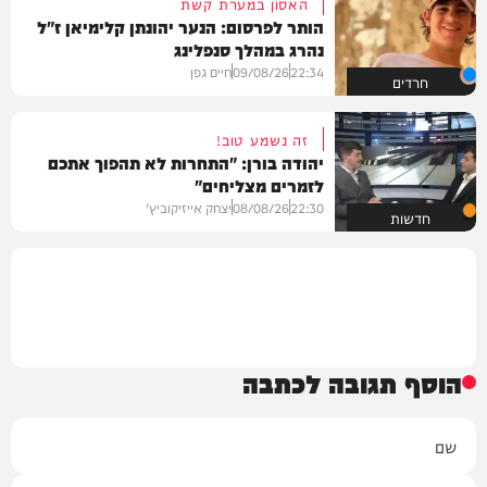
האסון במערת קשת
הותר לפרסום: הנער יהונתן קלימיאן ז"ל
נהרג במהלך סנפלינג
22:34
09/08/26
חיים גפן
חרדים
זה נשמע טוב!
יהודה בורן: "התחרות לא תהפוך אתכם
לזמרים מצליחים"
22:30
08/08/26
יצחק אייזיקוביץ'
חדשות
הוסף תגובה לכתבה
שם
אימייל