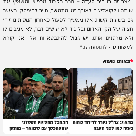
"מצב זה בו ח״כ סעדה – חבר בליכוד מכפיש ומשמיץ את
שותפיו לקואליציה לאורך זמן מתמשך, חייב להיפסק. כאשר
גם בשעות קשות אלו ממשיך לפעול כאחרון המסיתים זוהי
חציה של הקו האדום ובליכוד לא עושים דבר, לא מגיבים לו
ולא מרסנים אותו. יש גבול להתבטאויות אלו ואני קורא
לעשות סוף לתופעה זו."
באותו נושא
מדאיג: צה"ל נערך לרידוד כוחות
המחבל מהפיגוע הקטלני
בעזה כמו לפני הטבח
שהסתכסך עם סינוואר – מוחזק
בישראל