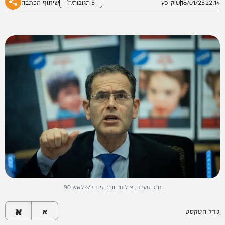
שיתוף הכתבה
22:14
18/01/25
שוקי כץ
5 תגובות
ח"כ סעדה. צילום: יונתן זינדל/פלאש 90
א
גודל הטקסט
א