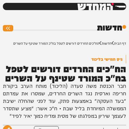
המחדש
0%
חדשות
דף הבית
חדשות
הח"כים החרדים דורשים לטפל בח"כ המורד שטינף על השרים
גיס חמישי בליכוד
הח"כים החרדים דורשים לטפל
בח"כ המורד שטינף על השרים
חבר הכנסת משה סעדה (הליכוד) מותח הערב ביקורת
חריפה וארסית נגד השרים החרדים, שמסרו את עמדתם
"בעד העסקה" באמצעות פתק, עוד לפני שהחלה ישיבת
הממשלה המיוחדת בליל שבת • ח"כ אשר: "מציע שתסדר
לעצמך שיריון במפלגתו של מסית ומדיח כמוך יאיר לפיד"