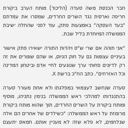
חבר הכנסת משה סעדה (הליכוד) מותח הערב ביקורת
חריפה וארסית נגד השרים החרדים, שמסרו את עמדתם
"בעד העסקה" באמצעות פתק, עוד לפני שהחלה ישיבת
הממשלה המיוחדת בליל שבת.
"אני תוהה אם שרי ש"ס ויהדות התורה ישאירו פתק אישור
בעיניים עצומות גם על חוק הגיוס, או שהם שומרים את זה
רק לדיונים פחותי ערך שנוגעים לחיי אדם וביטחון המדינה
וכל האזרחים". כתב הח"כ ברשת X.
סעדה שנחשב לעצמאי במפלגתו ולא אחת מעורר סערה
בהתנגדותו למהלכי ראש הממשלה בנימין נתניהו, מוסיף
ומותח ביקורת על השרים החרדים, תוך שהוא מותח ביקורת
מרומזת על ראש הממשלה: "כשילדים של אחרים הם אלה
שנלחמים, לא פלא שזה לא מעניין אותם. חמאס יתעצם