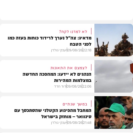
חרדים
לא למדנו לקח?
מדאיג: צה"ל נערך לרידוד כוחות בעזה כמו
לפני הטבח
22:18
09/08/26
יענקי גולדן
לצמצם את התאונות
הנהגים לא יידעו: המהפכה החדשה
במצלמות המהירות
צבא וביטחון
22:06
09/08/26
דוד חדד
במשך שנתיים
המחבל מהפיגוע הקטלני שהסתכסך עם
סינוואר – מוחזק בישראל
משטרה
21:48
09/08/26
יענקי גולדן