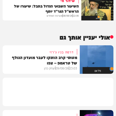
שידור חי
השיעור השבועי הגדול בתבל: שיעורו של
הראש"ל הגר"ד יוסף
מערכת המחדש
08/08/26
22:06
וידאו
אולי יעניין אותך גם
דרמה בניו ג'רזי
מטוסי קרב הוזנקו לעבר מועדון הגולף
של טראמפ – צפו
23:03
09/08/26
יצחק כהן
וידאו