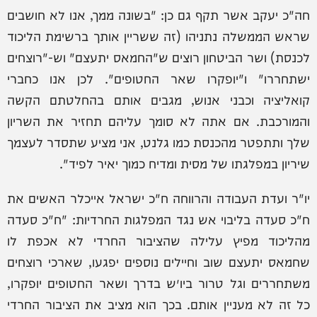
חה"כ יעקב אשר תקף גם כן: "בשונה ממך, אנו לא חושבים
שראש הממשלה נתניהו (זה ששריין אותך ברשימת הליכוד
לכנסת) ושר הביטחון רוצים ש"החמאס יתעצם" וש-"רוצחים
ישתחררו" ו"יופקרו שאר החטופים". לכן אנו כחברי
קואליציה וכבני אנוש, מגבים אותם בהחלטתם הקשה
והמורכבת. אם אתה לא סומך עליהם תחזיר את השריון
שלך ותתפטר מהכנסת כמו גלנט, אני מציע שתסדר לעצמך
שיריון במפלגתו של מסית ומדיח כמוך יאיר לפיד".
יו"ר ועדת העבודה והרווחה ח"כ ישראל אייכלר האשים את
ח"כ סעדה בליבוי אש נגד המפלגות החרדיות: "ח"כ סעדה
מהליכוד מפיץ עלילה שהציבור החרדי לא אכפת לו
שחמאס יתעצם שוב וחיילים נוספים יפגעו, שארכי רוצחים
משתחררים וגל טרור ביו״ש בדרך ושאר החטופים יופקרו,
כל זה לא מעניין אותם. בכך הוא מציב את הציבור החרדי