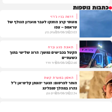
כתבות נוספות
דרמה בניו ג'רזי
מטוסי קרב הוזנקו לעבר מועדון הגולף של
טראמפ – צפו
23:03
09/08/26
יצחק כהן
תאונת פגע וברח
הקטל בכבישים נמשך: הרוג שלישי בתוך
כשעתיים
וידאו
22:46
09/08/26
דוד חדד
האסון במערת קשת
הותר לפרסום: הנער יהונתן קלימיאן ז"ל
נהרג במהלך סנפלינג
בארץ
22:34
09/08/26
חיים גפן