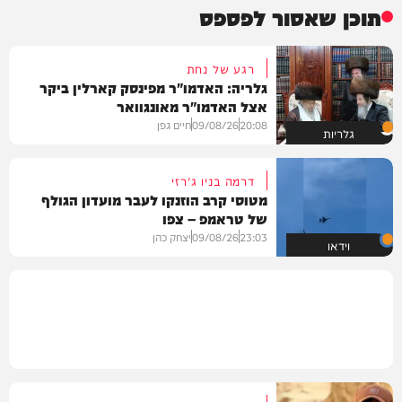
תוכן שאסור לפספס
רגע של נחת
גלריה: האדמו"ר מפינסק קארלין ביקר
אצל האדמו"ר מאונגוואר
20:08
09/08/26
חיים גפן
גלריות
דרמה בניו ג'רזי
מטוסי קרב הוזנקו לעבר מועדון הגולף
של טראמפ – צפו
23:03
09/08/26
יצחק כהן
וידאו