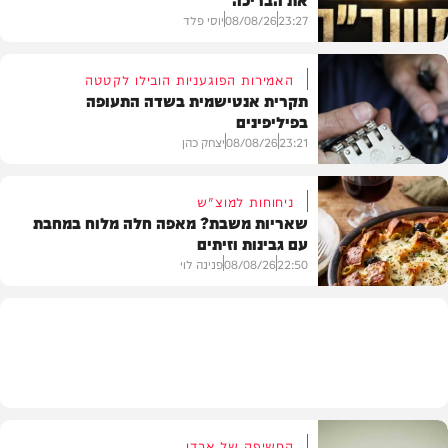
23:27
08/08/26
יוסי פלד
האמירות הפוגעניות הובילו לקטטה
תקרית אנטישמית בשדה התעופה
בפיליפינים
המשב"ק
23:21
08/08/26
יצחק כהן
ניחוחות למוצ"ש
שאריות משבת? מאפה חלה מלוח במחבת
עם גבינות וזיתים
חדשות
22:50
08/08/26
פנינה לוי
מתכונים
החשיפה של ארדן