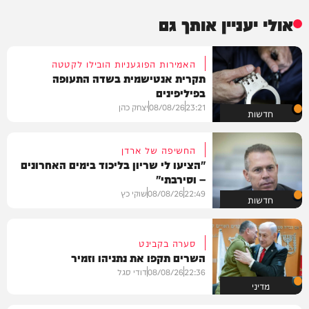
אולי יעניין אותך גם
האמירות הפוגעניות הובילו לקטטה
תקרית אנטישמית בשדה התעופה
בפיליפינים
23:21
08/08/26
יצחק כהן
חדשות
החשיפה של ארדן
"הציעו לי שריון בליכוד בימים האחרונים
– וסירבתי"
22:49
08/08/26
שוקי כץ
חדשות
סערה בקבינט
השרים תקפו את נתניהו וזמיר
22:36
08/08/26
דודי סגל
מדיני