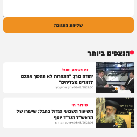
שליחת התגובה
הנצפים ביותר
זה נשמע טוב!
יהודה בורן: "התחרות לא תהפוך אתכם
לזמרים מצליחים"
יצחק אייזיקוביץ'
08/08/26
22:30
חדשות
שידור חי
השיעור השבועי הגדול בתבל: שיעורו של
הראש"ל הגר"ד יוסף
מערכת המחדש
08/08/26
22:06
וידאו