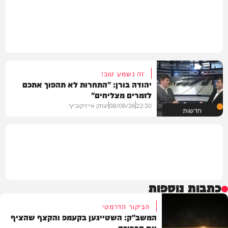
זה נשמע טוב!
יהודה בורן: "התחרות לא תהפוך אתכם
לזמרים מצליחים"
22:30
08/08/26
יצחק אייזיקוביץ'
חדשות
כתבות נוספות
הביקור הדרמטי
המשב"ק: השטייגען בקעמפ והקצף שהציף
את הבריכה