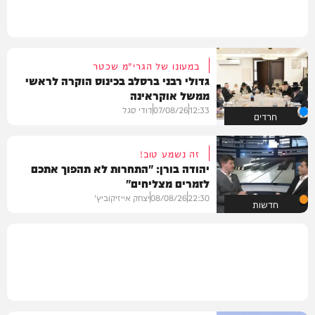
במעונו של הגרי"מ שכטר
גדולי רבני ברסלב בכינוס הוקרה לראשי
ממשל אוקראינה
12:33
07/08/26
דודי סגל
חרדים
זה נשמע טוב!
יהודה בורן: "התחרות לא תהפוך אתכם
לזמרים מצליחים"
22:30
08/08/26
יצחק אייזיקוביץ'
חדשות