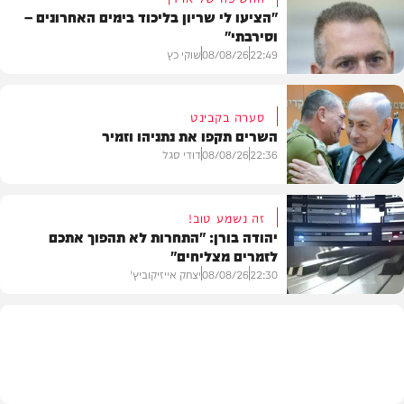
"הציעו לי שריון בליכוד בימים האחרונים –
וסירבתי"
22:49
08/08/26
שוקי כץ
סערה בקבינט
השרים תקפו את נתניהו וזמיר
חדשות
22:36
08/08/26
דודי סגל
זה נשמע טוב!
יהודה בורן: "התחרות לא תהפוך אתכם
לזמרים מצליחים"
מדיני
22:30
08/08/26
יצחק אייזיקוביץ'
חדשות