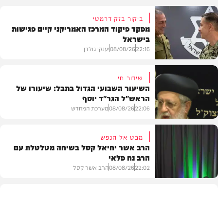
ביקור בזק דרמטי
מפקד פיקוד המרכז האמריקני קיים פגישות
בישראל
22:16
08/08/26
יענקי גולדן
שידור חי
השיעור השבועי הגדול בתבל: שיעורו של
הראש"ל הגר"ד יוסף
חדשות
22:06
08/08/26
מערכת המחדש
מבט אל הנפש
הרב אשר יחיאל קסל בשיחה מטלטלת עם
הרב נח פלאי
וידאו
22:02
08/08/26
הרב אשר קסל
חדשות