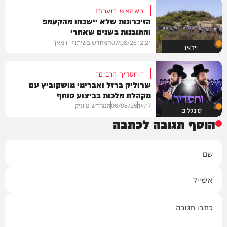
כשהאש בוערת!
הזיכרונות שלא יישכחו מהקעמפ
והתובנות בשנים שאחרי
12:21
07/08/26
המחדש בשיתוף "וימאן"
וידאו
"וחסדיך הרבים"
שרוליק ברזל ואברימי מושקוביץ עם
מקהלת מלכות בביצוע סוחף
14:17
06/08/26
המחדש מיוזיק
סינגלים
הוסף תגובה לכתבה
שם
אימייל
תגובה