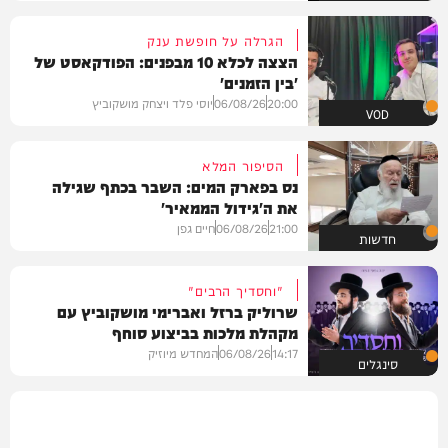
הגרלה על חופשת ענק
הצצה לכלא 10 מבפנים: הפודקאסט של
'בין הזמנים'
20:00
06/08/26
יוסי פלד ויצחק מושקוביץ
VOD
הסיפור המלא
נס בפארק המים: השבר בכתף שגילה
את ה'גידול הממאיר'
21:00
06/08/26
חיים גפן
חדשות
"וחסדיך הרבים"
שרוליק ברזל ואברימי מושקוביץ עם
מקהלת מלכות בביצוע סוחף
14:17
06/08/26
המחדש מיוזיק
סינגלים