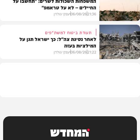
המשפחות השכולות לשרים: "תחשבו על
החיילים – לא על טראמפ"
חדשות
21:36
06/08/26
יענקי גולדן
תעודת ביטוח למשת"פים
לאחר נסיגת צה"ל: כך ישראל תגן על
המילציות בעזה
צבא וביטחון
21:22
06/08/26
יענקי גולדן
צבא וביטחון
המחדש