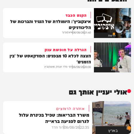
הקנס הכבד
איצקוביץ': היומולדת של הנגיד והברכות של
הליכודניקים
איצקוביץ'
06/08/26
21:40
חדשות
הגרלה על חופשת ענק
הצצה לכלא 10 מבפנים: הפודקאסט של 'בין
הזמנים'
יוסי פלד ויצחק מושקוביץ
06/08/26
20:00
VOD
אולי יעניין אותך גם
אזהרה לרוחצים
משרד הבריאות: טפיל בכינרת עלול
לגרום לפגיעה בראייה
22:35
06/08/26
דוד חדד
בארץ