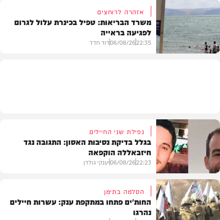
אזהרה לרוחצים
משרד הבריאות: טפיל בכינרת עלול לגרום
לפגיעה בראייה
בריאות
22:35
06/08/26
דוד חדד
בארץ
נפילת שני החיילים
בגלל בדיקת נסיבות האסון: התגובה נגד
חיזבאללה הוקפאה
22:23
06/08/26
יענקי גולדן
הסלמה בתימן
החות'ים פתחו במתקפת ענק: עשרות חיילים
נהרגו
צבא וביטחון