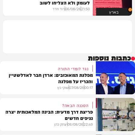
לעומק ולא הצליחו לשוב
21:50
06/08/26
דוד חדד
בארץ
כתבות נוספות
נגד לומדי התורה
מפלגת המאוכזבים: ארדן חבר לאדלשטיין
והכריז על מפלגה
00:17
07/08/26
שוקי כץ
הסכנה הבאה?
פריצת דרך מדעית: הבינה המלאכותית יצרה
נגיפים חדשים
פוליטי
22:49
06/08/26
יצחק כהן