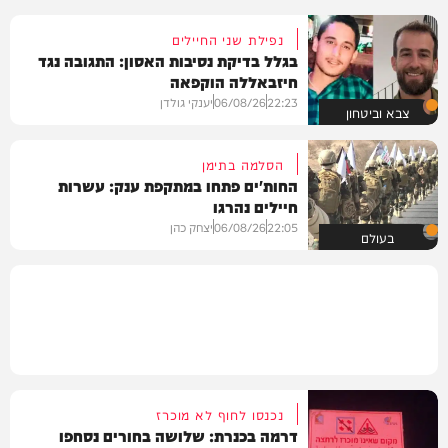
נפילת שני החיילים
בגלל בדיקת נסיבות האסון: התגובה נגד
חיזבאללה הוקפאה
22:23
06/08/26
יענקי גולדן
צבא וביטחון
הסלמה בתימן
החות'ים פתחו במתקפת ענק: עשרות
חיילים נהרגו
22:05
06/08/26
יצחק כהן
בעולם
נכנסו לחוף לא מוכרז
דרמה בכנרת: שלושה בחורים נסחפו