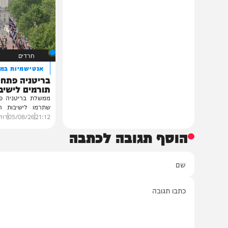
רבנים ואישי ציבור השתתפו בשמחת נישואי
נכדת פוסק עדת תימן, הגאון רבי יצחק
רצאבי,...
11:00
05/08/26
חיים גפן
0
חרדים
אנטישמיות במיטבה
בריטניה פתחה בחקי
תורמים לישיבות בהת
ממשלת בריטניה פתחה בחקי
שתרמו לישיבות חרדיות מע
בעקבות מדיניותה...
21:12
05/08/26
דודי סגל
0
הוסף תגובה לכתבה