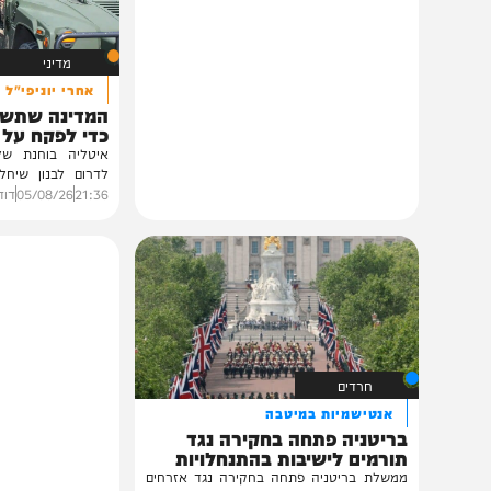
אולי יעניין אותך גם
מדיני
אחרי יוניפי"ל
המדינה שתשלח חיילי
כדי לפקח על הפיילו
איטליה בוחנת שליחת כוח 
לדרום לבנון שיחליף את יו
מתקיימים...
21:36
05/08/26
דודי סגל
0