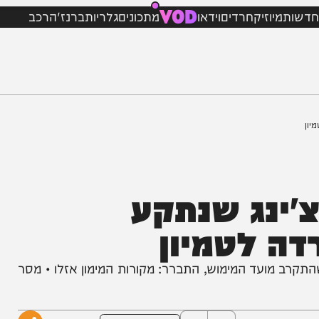
VOD
מיוזיק
חרדים
וידאו
מתכונים
גלריות
ברנז'ה
רכב
נג שנתקע
 לטמיון
מועד המימוש, התברר: מקורות המימון אזלו • מסר