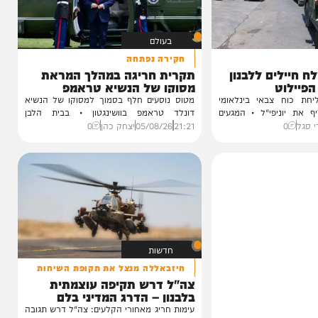
בעולם
חקירה נפתחה
ם ללבנון
תקרית חריגה במהלך המראת
ט
מסוקו של הנשיא טראמפ
צבאי בינלאומי
מטוס נוסעים חלף בסמוך למסוקו של הנשיא
ניפי"ל • המגעים
דונלד טראמפ בוושינגטון • בבית הלבן
ובגורמי...
21:21
05/08/26
יצחק כהן
0