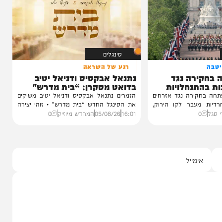
הרמטכ"ל, רא"ל אייל זמיר, ערך סיור ברצועת
עזה והצהיר כי צה"ל החליש משמעותית את...
19:57
05/08/26
יענקי גולדן
0
סינגלים
רגע של השראה
רה נגד
נתנאל אבקסיס ודניאל יטיב
נחלויות
בדואט מסקרן: “בית מדרש"
רה נגד אזרחים
הזמרים נתנאל אבקסיס ודניאל יטיב משיקים
בר לקו הירוק,
את הסינגל החדש “בית מדרש” • זוהי יצירה
אישית...
16:01
05/08/26
המחדש מיוזיק
0