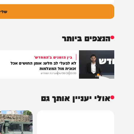
ם
אימיי
גובה
שליחת התגו
הנצפים ביותר
בין הזמנים ב'המחדש'
לא לבעלי לב חלש: אומן החושים אכל
זכוכית מול המצלמות
20:00
04/08/26
מערכת המחדש
VOD