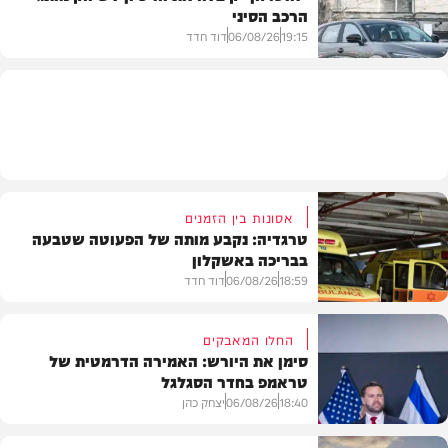
הרכב הסיני
משטרה
19:15
06/08/26
דוד חדד
רכב
אסונות בין הזמנים
טרגדיה: נקבע מותה של הפעוטה שטבעה
בבריכה באשקלון
18:59
06/08/26
דוד חדד
החלו המאבקים
סימן את היורש: האמירה הדרמטית של
טראמפ בחדר הסגלגל
בארץ
18:40
06/08/26
יצחק כהן