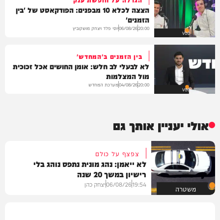
הצצה לכלא 10 מבפנים: הפודקאסט של 'בין
הזמנים'
יוסי פלד ויצחק מושקוביץ
06/08/26
20:00
VOD
בין הזמנים ב'המחדש'
לא לבעלי לב חלש: אומן החושים אכל זכוכית
מול המצלמות
מערכת המחדש
04/08/26
20:00
VOD
אולי יעניין אותך גם
צפצף על כולם
לא ייאמן: נהג מונית נתפס נוהג בלי
רישיון במשך 20 שנה
19:54
06/08/26
יצחק כהן
משטרה