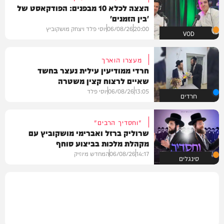
הצצה לכלא 10 מבפנים: הפודקאסט של
'בין הזמנים'
20:00
06/08/26
יוסי פלד ויצחק מושקוביץ
VOD
מעצרו הוארך
חרדי ממודיעין עילית נעצר בחשד
שאיים לרצוח קצין משטרה
13:05
06/08/26
יוסי פלד
חרדים
"וחסדיך הרבים"
שרוליק ברזל ואברימי מושקוביץ עם
מקהלת מלכות בביצוע סוחף
14:17
06/08/26
המחדש מיוזיק
סינגלים