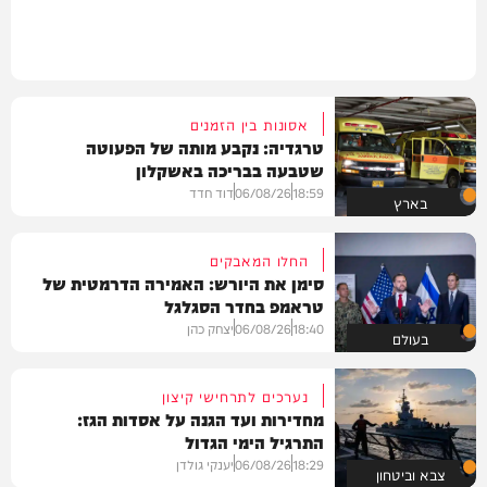
אסונות בין הזמנים
טרגדיה: נקבע מותה של הפעוטה
שטבעה בבריכה באשקלון
18:59
06/08/26
דוד חדד
בארץ
החלו המאבקים
סימן את היורש: האמירה הדרמטית של
טראמפ בחדר הסגלגל
18:40
06/08/26
יצחק כהן
בעולם
נערכים לתרחישי קיצון
מחדירות ועד הגנה על אסדות הגז:
התרגיל הימי הגדול
18:29
06/08/26
יענקי גולדן
צבא וביטחון