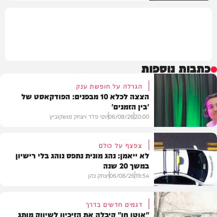
כתבות נוספות
הגרלה על חופשת ענק
הצצה לכלא 10 מבפנים: הפודקאסט של
'בין הזמנים'
20:00
06/08/26
יוסי פלד ויצחק מושקוביץ
צפצף על כולם
לא ייאמן: נהג מונית נתפס נוהג בלי רישיון
במשך 20 שנה
VOD
19:54
06/08/26
יצחק כהן
דגמים חדשים בדרך
"אוטו חן" קיבלה את הזיכיון לשיווק מותג