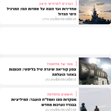
נערכים לתרחישי קיצון
מחדירות ועד הגנה על אסדות הגז: התרגיל
הימי הגדול
בעולם
18:29
06/08/26
יענקי גולדן
צבא וביטחון
מסר של מלחמה?
צפון קוריאה שיגרה טיל בליסטי: הכוננות
באזור הועלתה
18:13
06/08/26
יצחק כהן
חוששים מהסלמה
מפקדות פונו ואמל"ח הועבר: המיליציות
בבגדד נערכות מחדש
בעולם
17:56
06/08/26
יצחק כהן