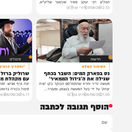
חרדים
במעונו של הגרי"מ שכטר
גדולי רבני ברסלב בכינוס הוקרה
לראשי ממשל אוקראינה
במעונו של פאר הדור וזקן חסידי ברסלב
הגה"צ רבי יעקב מאיר שכטער שליט"א,
ובהשתתפות...
12:33
07/08/26
דודי סגל
0
חדשות
סינגלים
הסיפור המלא
"וחסדיך הרבים"
נס בפארק המים: השבר בכתף
שרוליק ברזל ואברימ