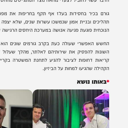
מעצר מעורר סערה אדירה בכל רחבי העיר וגרר זעם עצום בק
ל המעצר החריג, וטענו כי מדובר באברך שהגיע לתחנה שלא 
אירוע שהתנהל במקום. גורם בחסידות אף תקף בחריפות את 
דבר עשוי להוביל לצעדי מחאה מצד המתגייסים מהחסידות כב
ורם בכיר בחסידות בעלז אף תקף בחריפות את מפכ"ל המש
הליכים ובניית אמון שנמשכו עשרות שנים, שלא יצפה להמשך
נוכחית פוגעת פגיעה אנושה במערכת היחסים הרגישה שנבנתה 
חשש האפשרי שעולה כעת בקרב גורמים שונים הוא כי האדמ
שונות להפסיק את שירותיהם לאלתר, מהלך שעלול לטלטל 
ריאות דחופות לציבור להגיע לתחנת המשטרה בקריית גת, 
קהילה שהגיעו למחות על הביזיון.
באותו נושא