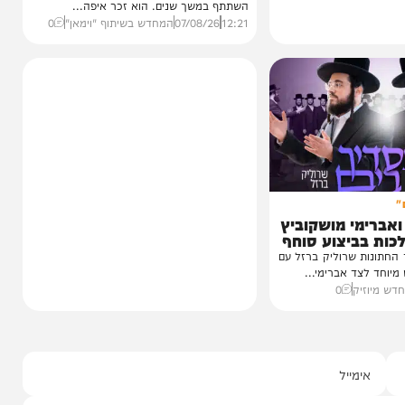
וידאו
כשהאש בוערת!
הזיכרונות שלא יישכחו מהקעמפ
והתובנות בשנים שאחרי
במשך שנים הוא היה מלא בגעגוע לקעמפ שבו
השתתף במשך שנים. הוא זכר איפה...
12:21
07/08/26
המחדש בשיתוף "וימאן"
0
י מושקוביץ