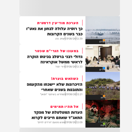
21:32
בין הזמנים: שלושה בחורי ישיבות חולצו
מהכינרת לאחר שנסחפו לעומק האגם, בחוף
בלתי מוכרז כשהם על גבי אביזר ציפה.
הערכת מודיעין דרמטית
כך רוסיה עלולה לבחון את נאט"ו
21:31
כבר בשנים הקרובות
בני ברק: חובשים ופראמדיקים של ארגון הצלה
12:39
07/08/26
יצחק כהן
בעולם
מבצעים פעולות החייאה על תינוק כבן שנה וחצי
לאחר שנחנק משקית.
במעונו של הגרי"מ שכטר
גדולי רבני ברסלב בכינוס הוקרה
לראשי ממשל אוקראינה
12:33
07/08/26
דודי סגל
חרדים
19:03
בד"ה: נקבע מותה של הפעוטה שטבעה בבריכה
כשהאש בוערת!
באשקלון
הזיכרונות שלא יישכחו מהקעמפ
והתובנות בשנים שאחרי
12:21
07/08/26
המחדש בשיתוף "וימאן"
וידאו
אל תהיו תמימים
18:06