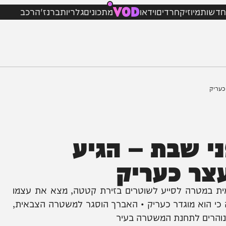
VOD
מיוזיק
חרדים
וידאו
מתכונים
גלריות
ברנז'ה
רכב
שבת – הגיע
ר כעריק
רה לסייע לשוטרים בזירת קטטה, מצא את עצמו
א מוגדר כעריק • האברך הוסגר למשטרה הצבאית,