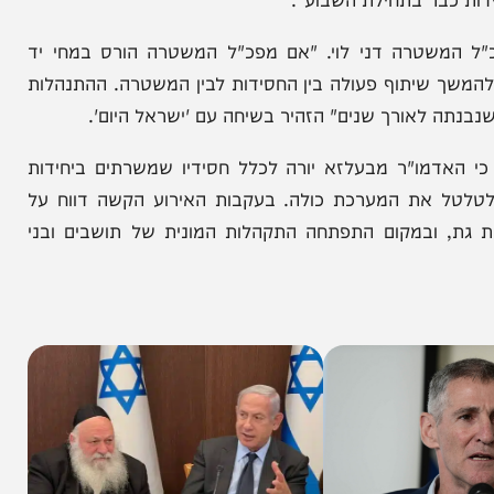
רב בני הקהילה החרדית. בחסידות בעלזא הגיבו בזעם
במסגרת עימות עם המשטרה, אלא מתוך ניסיון לסייע
התנהלות המשטרה, ואמר כי "אם האברך לא ישוחרר,
ר בתחילת השבוע".
טרה דני לוי. "אם מפכ"ל המשטרה הורס במחי יד
 שיתוף פעולה בין החסידות לבין המשטרה. ההתנהלות
לאורך שנים" הזהיר בשיחה עם 'ישראל היום'.
ו"ר מבעלזא יורה לכלל חסידיו שמשרתים ביחידות
את המערכת כולה. בעקבות האירוע הקשה דווח על
ובמקום התפתחה התקהלות המונית של תושבים ובני