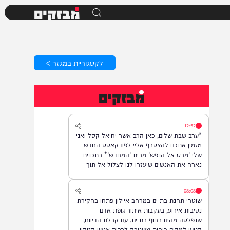
מבזקים
לקטגוריית במגזר >
מבזקים
12:52
*ערב שבת שלום, כאן הרב אשר יחיאל קסל ואני
מזמין אתכם להצטרף אליי לפודקאסט החדש
שלי 'מבט אל הנפש' מבית 'המחדש'* בתכנית
נארח את האנשים שיעזרו לנו לצלול אל תוך
נבכי הנפש, לגלות את הסודות ואת כל מה
שטמון בה. *והשבוע: היועץ ואיש החינוך, הרב
08:08
נח פלאי*. מתי? *תכנית הבכורה תשודר אי"ה
שוטרי תחנת בת ים במרחב איילון פתחו בחקירת
במוצ"ש, בשעה 22:00* *חפשו בגוגל: המחדש*
נסיבות אירוע, בעקבות איתור גופת אדם
ובואו לצפות בנו!