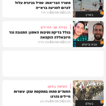
משרד הבריאות: טפיל בכינרת עלול
לגרום לפגיעה בראייה
22:35
06/08/26
דוד חדד
בארץ
נפילת שני החיילים
בגלל בדיקת נסיבות האסון: התגובה נגד
חיזבאללה הוקפאה
22:23
06/08/26
יענקי גולדן
צבא וביטחון
הסלמה בתימן
החות'ים פתחו במתקפת ענק: עשרות
חיילים נהרגו
22:05
06/08/26
יצחק כהן
בעולם