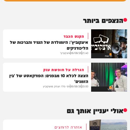
הנצפים ביותר
הקנס הכבד
איצקוביץ': היומולדת של הנגיד והברכות של
הליכודניקים
איצקוביץ'
06/08/26
21:40
חדשות
הגרלה על חופשת ענק
הצצה לכלא 10 מבפנים: הפודקאסט של 'בין
הזמנים'
יוסי פלד ויצחק מושקוביץ
06/08/26
20:00
VOD
אולי יעניין אותך גם
אזהרה לרוחצים