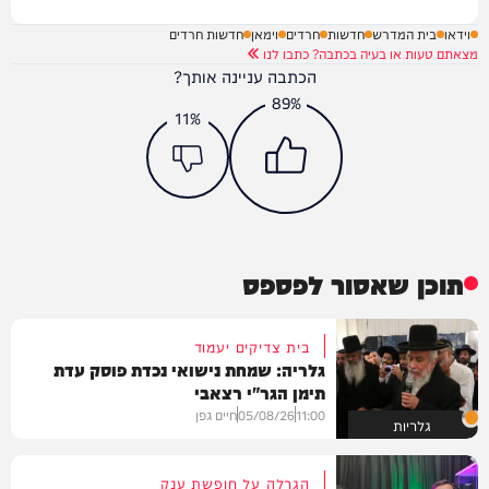
וידאו
בית המדרש
חדשות
חרדים
וימאן
חדשות חרדים
מצאתם טעות או בעיה בכתבה? כתבו לנו
הכתבה עניינה אותך?
89%
11%
תוכן שאסור לפספס
בית צדיקים יעמוד
גלריה: שמחת נישואי נכדת פוסק עדת
תימן הגר"י רצאבי
11:00
05/08/26
חיים גפן
גלריות
הגרלה על חופשת ענק