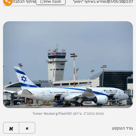
שיתוף הכתבה
22:57
31/05/26
המחדש בשיתוף "וימאן"
תגובה אחת
מטוס בנתב"ג. צילום: Tomer Neuberg/Flash90
א
גודל הטקסט
א