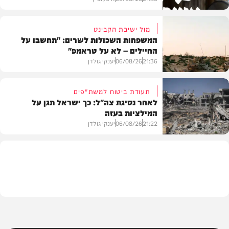
מול ישיבת הקבינט
המשפחות השכולות לשרים: "תחשבו על
החיילים – לא על טראמפ"
חדשות
21:36
06/08/26
יענקי גולדן
תעודת ביטוח למשת"פים
לאחר נסיגת צה"ל: כך ישראל תגן על
המילציות בעזה
צבא וביטחון
21:22
06/08/26
יענקי גולדן
צבא וביטחון