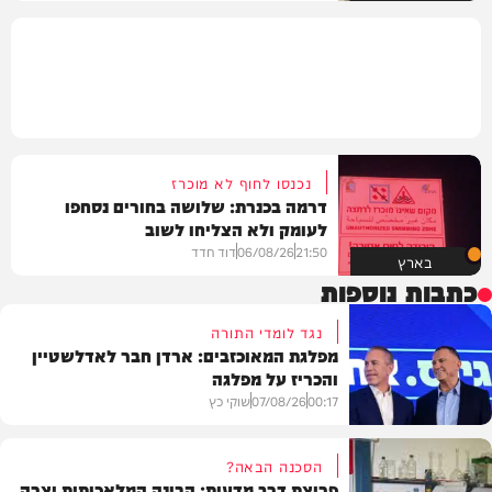
נכנסו לחוף לא מוכרז
דרמה בכנרת: שלושה בחורים נסחפו
לעומק ולא הצליחו לשוב
21:50
06/08/26
דוד חדד
בארץ
כתבות נוספות
נגד לומדי התורה
מפלגת המאוכזבים: ארדן חבר לאדלשטיין
והכריז על מפלגה
00:17
07/08/26
שוקי כץ
הסכנה הבאה?
פריצת דרך מדעית: הבינה המלאכותית יצרה