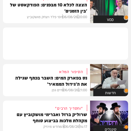
הצצה לכלא 10 מבפנים: הפודקאסט של
'בין הזמנים'
20:00
06/08/26
יוסי פלד ויצחק מושקוביץ
VOD
הסיפור המלא
נס בפארק המים: השבר בכתף שגילה
את ה'גידול הממאיר'
21:00
06/08/26
חיים גפן
חדשות
"וחסדיך הרבים"
שרוליק ברזל ואברימי מושקוביץ עם
מקהלת מלכות בביצוע סוחף
14:17
06/08/26
המחדש מיוזיק
סינגלים