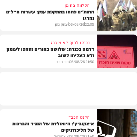
הסלמה בתימן
החות'ים פתחו במתקפת ענק: עשרות חיילים
נהרגו
צבא וביטחון
22:05
06/08/26
יצחק כהן
נכנסו לחוף לא מוכרז
דרמה בכנרת: שלושה בחורים נסחפו לעומק
ולא הצליחו לשוב
בעולם
21:50
06/08/26
דוד חדד
בארץ
הקנס הכבד
איצקוביץ': היומולדת של הנגיד והברכות
של הליכודניקים
21:40
06/08/26
איצקוביץ'