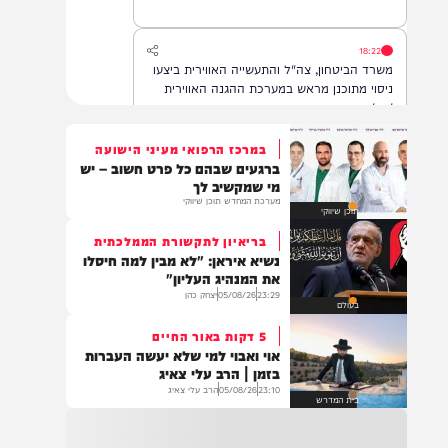
הדסה עין כרם, במצב בינוני.
18:22
משרד הביטחון, צה"ל והתעשייה האווירית ביצעו
ניסוי מתוכנן מראש במערכת ההגנה האווירית
'חץ'.
במרכז הרפואי מעיני הישועה
ברגעים שבהם כל פרט חשוב – יש
16:07
מי שמקשיב לך
דובר צה"ל: בתגובה להפרה בוטה של ארגון
מערכת המחדש תוכן שיווקי
תוכן שיווקי
הטרור חיזבאללה, צה"ל החל בתקיפות
ממוקדות במרחב דרום לבנון.
בריאיון לתקשורת הממלכתית
נשיא איראן: "לא מבין למה חיסלו
את המנהיג העליון"
23:29
05/08/26
יצחק כהן
14:22
בעולם
גופה נפלטה לחוף הים סמוך לזכרון יעקב. כוחות
5 דקות באור החיים
משטרה שהוזעקו למקום סגרו את הזירה והחלו
אוי ואבוי למי שלא יעשה העברות
בפעולות לזיהוי הגופה ובבדיקת נסיבות האירוע.
בזמן | הרב עלי צאיג
בשלב זה זהות הנפטר ונסיבות המוות אינן
23:10
05/08/26
הרב עלי צאיג
ידועות
בית המדרש