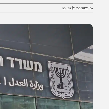
עולם התורה • לוין: "לעשות סוף לאנרכיה השיפוטית" • בן 
23:5
31/05/26
שוקי כץ