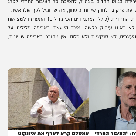
 שהולך ומסלים מידי שבוע, החל מהדרישה למכסות
קבלות היום שום תקציב מהמדינה לחייבי גיוס) וכלה
גיוס חרדים בצה"ל, להפיכת כל הציבור החרדי לפלג
הירושלמי וחס ושלום גם למלחמת אחים. נזכיר שעד לפקיעת פרק ג1 לחוק שירות ביטחון, מה שהוביל לכך שלראשונה
יות (כולל המתמידים הכי גדולים) התעוררו למציאות
ינו עיסוק כלשהו מצד היועצת באכיפה פלילית על
א סנקציות ולא כלום. אין מדובר באכיפה שוויונית,