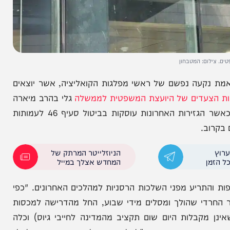
: המטבחון
ה נפשם של ראשי מפלגות הקואליציה, אשר יוצאים
דים של היועצת המשפטית לממשלה
גלי בהרב מיארה
נגד עולם התורה וניסיונה לחבל ולפגע בעולם התורה, כאשר הגזירות האחרונות עוסקות בביטול סעיף 46 לעמותות
.
הניוזלייטר המרתק של
המחדש אצלך במייל
ריע מפני השלכות הרסניות למהלכים האחרונים. "כפי