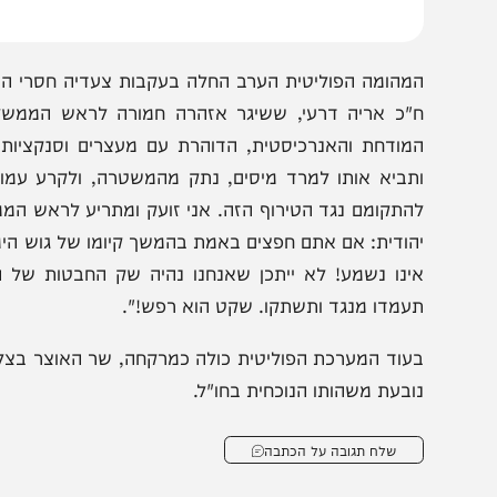
יידים לשליחתה המיידית הביתה, בלי זה אין משמעות לשלטון הי
מהומה הפוליטית הערב החלה בעקבות צעדיה חסרי הרסן של 
"כ אריה דרעי, ששיגר אזהרה חמורה לראש הממשלה ולראש
מודחת והאנרכיסטית, הדוהרת עם מעצרים וסנקציות קשות נ
תביא אותו למרד מיסים, נתק מהמשטרה, ולקרע עמוק מול ר
התקומם נגד הטירוף הזה. אני זועק ומתריע לראש הממשלה ולר
הודית: אם אתם חפצים באמת בהמשך קיומו של גוש הימין, על
ינו נשמע! לא ייתכן שאנחנו נהיה שק החבטות של הממשלה 
עמדו מנגד ותשתקו. שקט הוא רפש!".