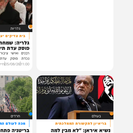
תוכן שאסור לפספס
גלריות
בית צדיקים יעמוד
גלריה: שמחת נישואי
פוסק עדת תימן הגר"
רבנים ואישי ציבור השתתפ
נכדת פוסק עדת תימן, ה
רצאבי,...
11:00
05/08/26
חיים גפן
0