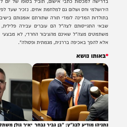
התרעתי לאורך כל הדרך, המאבק של היועצת בציבור החרדי
צורים, דרך דרישה למנוע אפילו תרומות לישיבות (שאינן מ
דרישה למכסות כתבי אישום, תוביל בסופו של יום לירידה ב
תולדות המדינה לומדי תורה שתורתם אומנותם בישיבות החרד
באי התגייסותם לצה"ל הם עוברים עבירה פלילית, לא רא
שתמטים מצה"ל שאינם מהציבור החרדי, לא מבצעי מעצרים, ל
לא להפך באכיפה בררנית, מגמתית ופסולה".
באותו נושא