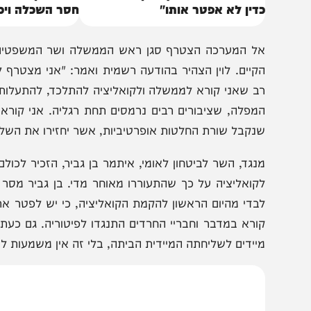
תניהו מודיע לבג"ץ: "בן גביר נבחר
יאיר גולן משתלח: "הצ
דין לא אפטר אותו"
חסר השכלה ויכולת פי
ל המערכה הצטרף סגן ראש הממשלה ושר המשפטים, יריב לוי
קיים. לוין הצהיר בהודעה רשמית ואמר: "אני מצטרף לקריאת
ב שאני קורא לממשלה ולקואליציה להתלכד, להתעלות מעל כל
מפלה, שציבורים רבים נרמסים תחת רגליה. אני קורא לקיום 
נקבל שורת החלטות אופרטיביות, אשר יחזירו את השליטה במד
נגד, השר לביטחון לאומי, איתמר בן גביר, הזכיר לכולם כי ה
קואליציה על כך שהתעוררו מאוחר מדי. בן גביר מסר כי "א
בדי מהיום הראשון להקמת הקואליציה, כי יש לפטר את היועמ״ש
ורא במדבר וחבריי החרדים התנגדו לפיטוריה. גם כעת עוד נ