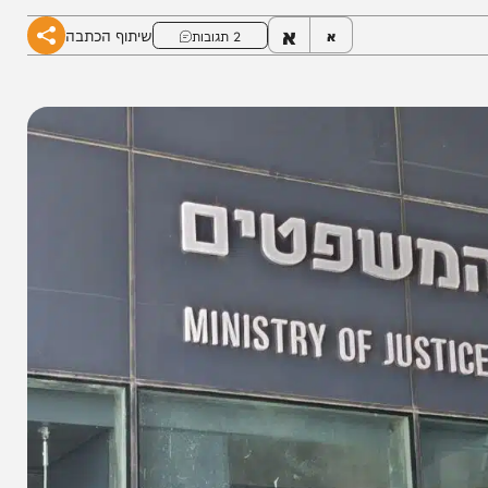
גביר: "לשלוח אותה הביתה" • סמוטריץ' עדיין שותק
א
שיתוף הכתבה
א
2 תגובות