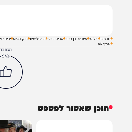
עוד המערכת הפוליטית כולה כמרקחה, שר האוצר בצלאל סמוטר
ובעת משהותו הנוכחית בחו"ל.
שלח תגובה על הכתבה
חדשות
פוליטי
איתמר בן גביר
אריה דרעי
היועמ"שית
חוק הגיוס
יריב לוין
סעיף 46
הכתבה עניינה א
94%