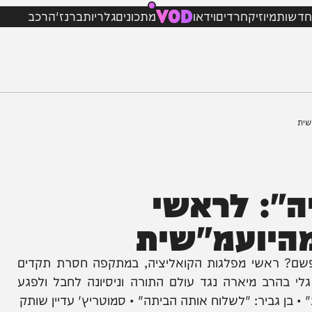
VOD
מיוזיק
חרדים
וידאו
מתכונים
גלריות
ברנז'ה
רכב
: לראשי
יועמ"שית
אשי מפלגות הקואליציה, במתקפה חסרת תקדים
מיארה נגד עולם התורה וניסיונה לחבל ולפגע