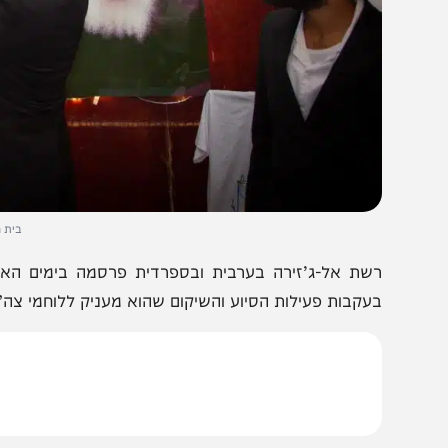
בית חב”ד בקוזו
שת אל-ג’זירה בערבית ובספרדית פרסמה בימים האחרונים 
עקבות פעילות הסיוע והשיקום שהוא מעניק ללוחמי צה”ל ולנפגעי טר