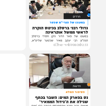
תוכן שאסור לפספס
חרדים
במעונו של הגרי"מ שכטר
גדולי רבני ברסלב בכינוס הוקרה
לראשי ממשל אוקראינה
במעונו של פאר הדור וזקן חסידי ברסלב
הגה"צ רבי יעקב מאיר שכטער שליט"א,
ובהשתתפות...
12:33
07/08/26
דודי סגל
0