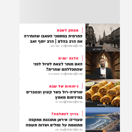
העדות המטלטלת של מפקד
בד"ה: נקבע מותה של הפעוטה שטבעה בבריכה
התאג"ד שאתם חייבים לקרוא
באשקלון
12:09
07/08/26
מוגש מטעם 'חרדים לחיים'
דעות
18:06
העתירו בתפילה לרפואת התינוקת לינס רבקה
כהן בת תהילה, שטבעה באשקלון וזקוקה
לרחמי שמים מרובים
ממתק לשבת
התרמית במסמכי הטאבו שהותירה
את הרב בהלם | הרב יוסף זאב
11:55
07/08/26
הרב יוסף זאב
בית המדרש
17:35
בין הזמנים: תינוקת בת שנה וחצי טבעה בבריכה
הלכה יומית
בבית פרטי באשקלון. היא פונתה לביה"ח במצב
האם מותר לצאת לטיול לפני
אנוש, לאחר שבוצעו בה פעולות החייאה
שהתפללתם שחרית?
11:09
07/08/26
הרב יהונתן ורנר
הלכה
ניחוחות של שבת
16:07
טורטיה-רול בשר קצוץ וצנוברים
תושב מזרח ירושלים בן 25, טרזן חמאד, נעצר
במינימום מאמץ
היום (חמישי) לאחר שאיים ברצח על ח"כ צבי
10:54
07/08/26
פנינה לוי
סוכות