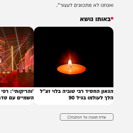
חלק מתהליך השיקום.
מרות הסערה שעוררה הכתבה, בבית חב”ד מבהירים כי לא יחול
כך”, אומר הרב כפלין. “ראינו אנשים שהגיעו שבורים וחזרו ל
אנחנו לא מתכוונים לעצור”.
באותו נושא
גאון החסיד רבי טוביה בלוי זצ"ל
'והריקותי': רפי ביטון ו
לך לעולמו בגיל 90
השמיים עם סדר הניגונ