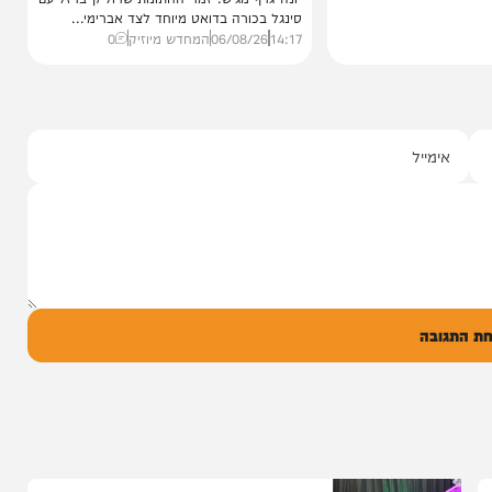
סינגלים
"וחסדיך הרבים"
שרוליק ברזל ואברימי מושקוביץ
עם מקהלת מלכות בביצוע סוחף
יונה גרף מגיש: זמר החתונות שרוליק ברזל עם
סינגל בכורה בדואט מיוחד לצד אברימי...
14:17
06/08/26
המחדש מיוזיק
0
ל