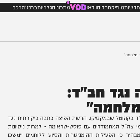
VOD
מיוזיק
חרדים
וידאו
מתכונים
גלריות
ברנז'ה
רכב
ד חב"ד:
חמה"
ומל שבמקסיקו. הרשת הפיצה כתבה ביקורתית נגד
 המתמודדים עם פוסט-טראומה • למרות ניסיונות