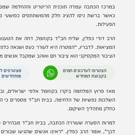
מרכז הכתבה עמדה תוכנית הריטריט וההחלמה שמפעיל בית
אשר ברשת ניסו להציג חלק מהמשתתפים כפושעי מלחמה שנ
פעילות.
רב דודי כפלין, שליח חב”ד בקוזומל, דחה את הטענות בחריפ
מציאות. לדבריו, “המטרה היא לעורר כעס ושנאה כלפי ישראלי
ציבור המקסיקני הוא ציבור חם ואוהב שמקבל אנשים מכל רקע
הצטרפו לעדכונים חמים
מצטרפים לערוץ
בקבוצת המחדש
ומתחדשים כל הזמן
אז פרוץ המלחמה ביקרו בקוזומל אלפי ישראלים, ובהם גם
שלכות נפשיות של הלחימה. בבית חב”ד מספרים כי המשתתפים 