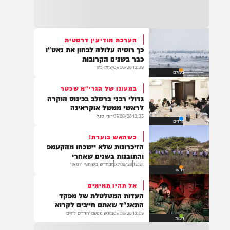
22:32
בהמשך להחייאה שבוצעה בבני ברק: הציבור
מתבקש להתפלל עבור הפעוט צבי בן שיינא
לרפואה שלמה
הערכת מודיעין דרמטית
כך רוסיה עלולה לבחון את נאט"ו
21:32
כבר בשנים הקרובות
בין הזמנים: שלושה בחורי ישיבות חולצו
12:39
07/08/26
יצחק כהן
בעולם
מהכינרת לאחר שנסחפו לעומק האגם, בחוף
בלתי מוכרז כשהם על גבי אביזר ציפה.
במעונו של הגרי"מ שכטר
גדולי רבני ברסלב בכינוס הוקרה
לראשי ממשל אוקראינה
12:33
07/08/26
דודי סגל
חרדים
21:31
בני ברק: חובשים ופראמדיקים של ארגון הצלה
כשהאש בוערת!
מבצעים פעולות החייאה על תינוק כבן שנה וחצי
הזיכרונות שלא יישכחו מהקעמפ
לאחר שנחנק משקית.
והתובנות בשנים שאחרי
12:21
07/08/26
המחדש בשיתוף "וימאן"
וידאו
אל תהיו תמימים
19:03