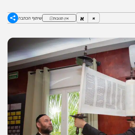
 הפעילות ההומניטרית והסיוע ללוחמים יימשכו
א
שיתוף הכתבה
א
אין תגובות