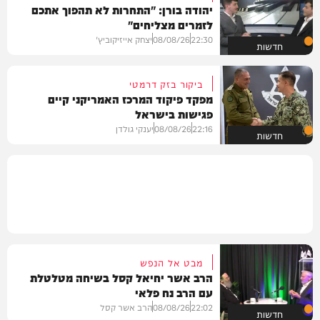
יהודה בורן: "התחרות לא תהפוך אתכם
לזמרים מצליחים"
22:30
08/08/26
יצחק אייזיקוביץ'
חדשות
ביקור בזק דרמטי
מפקד פיקוד המרכז האמריקני קיים
פגישות בישראל
22:16
08/08/26
יענקי גולדן
חדשות
מבט אל הנפש
הרב אשר יחיאל קסל בשיחה מטלטלת
עם הרב נח פלאי
22:02
08/08/26
הרב אשר קסל
חדשות