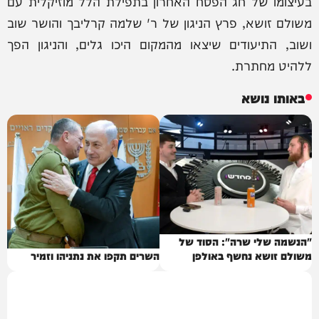
בעיצומו של חג הפסח האחרון בתפילת הלל מוזיקלית עם
משולם זושא, פרץ הניגון של ר' שלמה קרליבך והושר שוב
ושוב, התיעודים שיצאו מהמקום היכו גלים, והניגון הפך
ללהיט מחתרת.
באותו נושא
"הנשמה שלי שרה": הסוד של
משולם זושא נחשף באולפן
השרים תקפו את נתניהו וזמיר