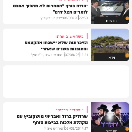
יהודה בורן: "התחרות לא תהפוך אתכם
לזמרים מצליחים"
22:30
08/08/26
יצחק אייזיקוביץ'
חדשות
כשהאש בוערת!
הזיכרונות שלא יישכחו מהקעמפ
והתובנות בשנים שאחרי
12:21
07/08/26
המחדש בשיתוף "וימאן"
וידאו
"וחסדיך הרבים"
שרוליק ברזל ואברימי מושקוביץ עם
מקהלת מלכות בביצוע סוחף
14:17
06/08/26
המחדש מיוזיק
סינגלים