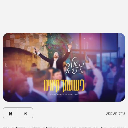
א
גודל הטקסט
א