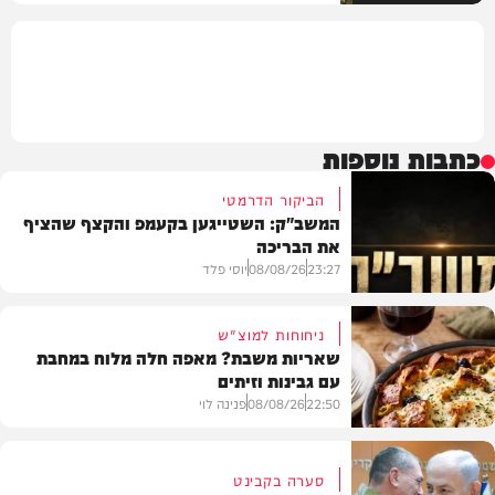
כתבות נוספות
הביקור הדרמטי
המשב"ק: השטייגען בקעמפ והקצף שהציף
את הבריכה
23:27
08/08/26
יוסי פלד
ניחוחות למוצ"ש
שאריות משבת? מאפה חלה מלוח במחבת
עם גבינות וזיתים
המשב"ק
22:50
08/08/26
פנינה לוי
סערה בקבינט