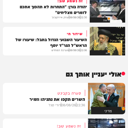
זה נשמע טוב!
יהודה בורן: "התחרות לא תהפוך אתכם
לזמרים מצליחים"
יצחק אייזיקוביץ'
08/08/26
22:30
חדשות
שידור חי
השיעור השבועי הגדול בתבל: שיעורו של
הראש"ל הגר"ד יוסף
מערכת המחדש
08/08/26
22:06
וידאו
אולי יעניין אותך גם
סערה בקבינט
השרים תקפו את נתניהו וזמיר
22:36
08/08/26
דודי סגל
מדיני
זה נשמע טוב!