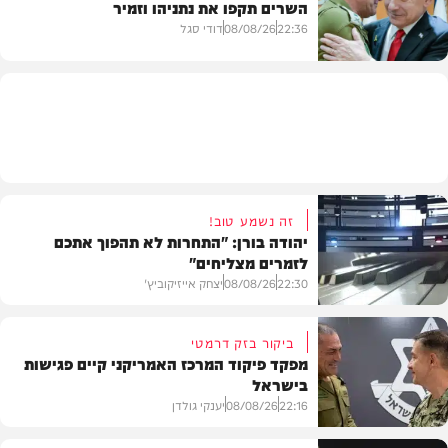
השרים תקפו את נתניהו וזמיר
מתכונים
22:36
08/08/26
דודי סגל
מדיני
זה נשמע טוב!
יהודה בורן: "התחרות לא תהפוך אתכם
לזמרים מצליחים"
22:30
08/08/26
יצחק אייזיקוביץ'
ביקור בזק דרמטי
מפקד פיקוד המרכז האמריקני קיים פגישות
בישראל
חדשות
22:16
08/08/26
יענקי גולדן