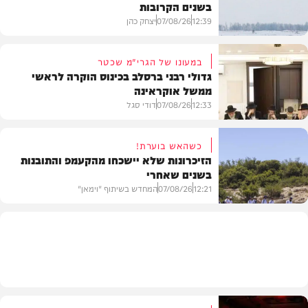
בשנים הקרובות
12:39
07/08/26
יצחק כהן
במעונו של הגרי"מ שכטר
גדולי רבני ברסלב בכינוס הוקרה לראשי
ממשל אוקראינה
בעולם
12:33
07/08/26
דודי סגל
כשהאש בוערת!
הזיכרונות שלא יישכחו מהקעמפ והתובנות
בשנים שאחרי
חרדים
12:21
07/08/26
המחדש בשיתוף "וימאן"
וידאו