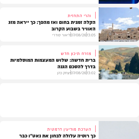
והרי התחזית
הקלה זמנית בחום ואז מהפך: כך ייראה מזג
האוויר בשבוע הקרוב
פוליטי
13:05
07/08/26
ליאור סודרי
מזרח תיכון חדש
ברית חדשה: שלוש המעצמות המוסלמיות
בדרך להסכם הגנה
מזג האוויר
13:02
07/08/26
יצחק כהן
בעולם
הערכת מודיעין דרמטית
כך רוסיה עלולה לבחון את נאט"ו כבר