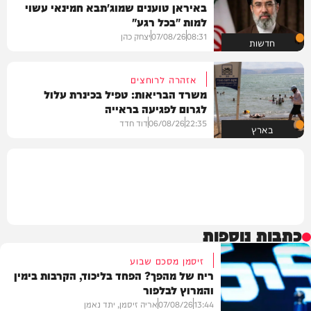
באיראן טוענים שמוג'תבא חמינאי עשוי
למות "בכל רגע"
08:31
07/08/26
יצחק כהן
חדשות
אזהרה לרוחצים
משרד הבריאות: טפיל בכינרת עלול
לגרום לפגיעה בראייה
22:35
06/08/26
דוד חדד
בארץ
כתבות נוספות
זיסמן מסכם שבוע
ריח של מהפך? הפחד בליכוד, הקרבות בימין
והמרוץ לבלפור
13:44
07/08/26
אריה זיסמן, יתד נאמן