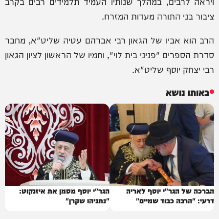
ויראה לרבים, במהלך שנותיו העמיד תלמידים רבים בקרב
ציבור בני התורה מעדות המזרח.
הרב הוא אביו של הגאון רבי אברהם עטיה שליט"א, מחבר
סדרת הספרים "פניני בית לוי", וחמיו של הראשון לציון הגאון
רבי יצחק יוסף שליט"א.
באותו נושא
הברכה של הגר"י יוסף לאריה
הגר"י יוסף מסמן את איזנקוט:
דרעי: "הרבה כבוד שמיים"
"נתניהו שקרן"