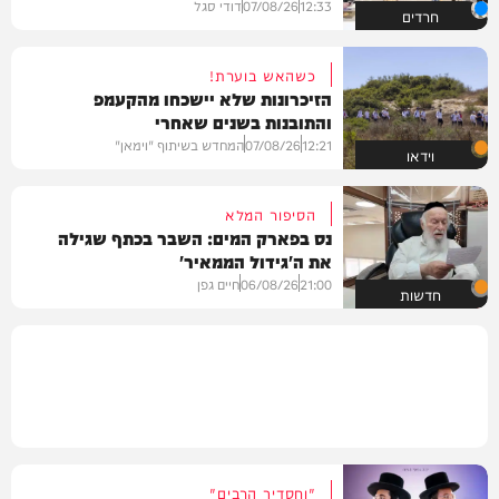
12:33
07/08/26
דודי סגל
חרדים
כשהאש בוערת!
הזיכרונות שלא יישכחו מהקעמפ
והתובנות בשנים שאחרי
12:21
07/08/26
המחדש בשיתוף "וימאן"
וידאו
הסיפור המלא
נס בפארק המים: השבר בכתף שגילה
את ה'גידול הממאיר'
21:00
06/08/26
חיים גפן
חדשות
"וחסדיך הרבים"