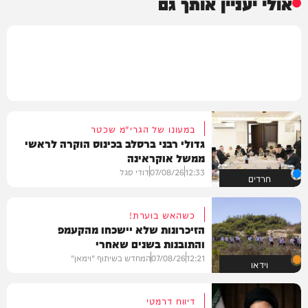
אולי יעניין אותך גם
במעונו של הגרי"מ שכטר
גדולי רבני ברסלב בכינוס הוקרה לראשי
ממשל אוקראינה
12:33
07/08/26
דודי סגל
חרדים
כשהאש בוערת!
הזיכרונות שלא יישכחו מהקעמפ
והתובנות בשנים שאחרי
12:21
07/08/26
המחדש בשיתוף "וימאן"
וידאו
דיווח דרמטי