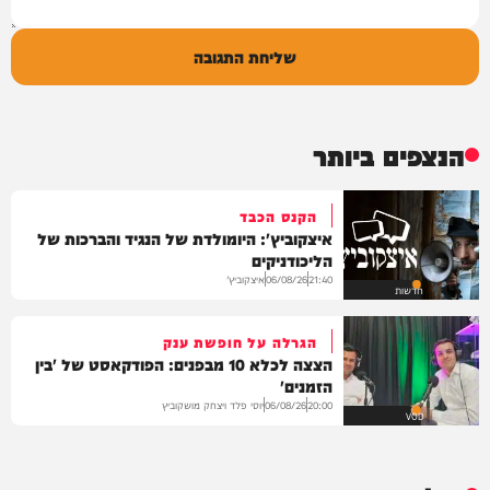
שליחת התגובה
הנצפים ביותר
הקנס הכבד
איצקוביץ': היומולדת של הנגיד והברכות של
הליכודניקים
איצקוביץ'
06/08/26
21:40
חדשות
הגרלה על חופשת ענק
הצצה לכלא 10 מבפנים: הפודקאסט של 'בין
הזמנים'
יוסי פלד ויצחק מושקוביץ
06/08/26
20:00
VOD