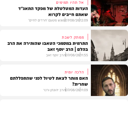
אל תהיו תמימים
העדות המטלטלת של מפקד התאג"ד
שאתם חייבים לקרוא
12:09
07/08/26
מוגש מטעם 'חרדים לחיים'
ממתק לשבת
התרמית במסמכי הטאבו שהותירה את הרב
בהלם | הרב יוסף זאב
דעות
11:55
07/08/26
הרב יוסף זאב
הלכה יומית
האם מותר לצאת לטיול לפני שהתפללתם
שחרית?
בית המדרש
11:09
07/08/26
הרב יהונתן ורנר
הלכה