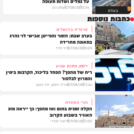
על נמלים ושדות תעופה
10:34
07/08/26
יצחק כהן
בעולם
כתבות נוספות
טרגדיה בירושלים
בערב שבת: הזמר והפייטן אבישי לוי נהרג
בתאונה מחרידה
19:09
07/08/26
דוד חדד
זיסמן מסכם שבוע
ריח של מהפך? הפחד בליכוד, הקרבות בימין
והמרוץ לבלפור
בארץ
13:44
07/08/26
אריה זיסמן, יתד נאמן
והרי התחזית
הקלה זמנית בחום ואז מהפך: כך ייראה מזג
האוויר בשבוע הקרוב
פוליטי
13:05
07/08/26
ליאור סודרי