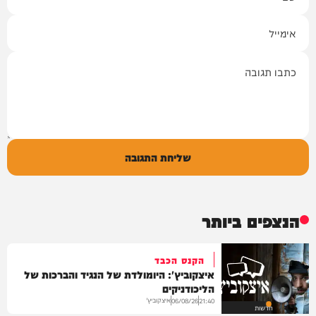
אימייל
תגובה
שליחת התגובה
הנצפים ביותר
הקנס הכבד
איצקוביץ': היומולדת של הנגיד והברכות של
הליכודניקים
איצקוביץ'
06/08/26
21:40
חדשות