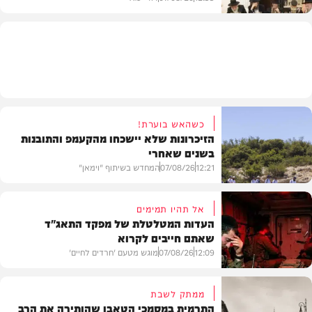
חרדים
כשהאש בוערת!
הזיכרונות שלא יישכחו מהקעמפ והתובנות
בשנים שאחרי
12:21
07/08/26
המחדש בשיתוף "וימאן"
אל תהיו תמימים
העדות המטלטלת של מפקד התאג"ד
שאתם חייבים לקרוא
וידאו
12:09
07/08/26
מוגש מטעם 'חרדים לחיים'
ממתק לשבת
התרמית במסמכי הטאבו שהותירה את הרב