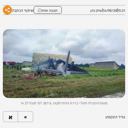
שיתוף הכתבה
15:21
14/06/26
יצחק כהן
תגובה אחת
מטוס התובלה ההודי בזירת ההתרסקות. צילום: לפי סעיף 27 א'
א
גודל הטקסט
א