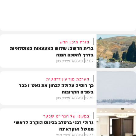
מזג האוויר
מזרח תיכון חדש
ברית חדשה: שלוש המעצמות המוסלמיות
בדרך להסכם הגנה
13:02
07/08/26
יצחק כהן
הערכת מודיעין דרמטית
כך רוסיה עלולה לבחון את נאט"ו כבר
בשנים הקרובות
בעולם
12:39
07/08/26
יצחק כהן
במעונו של הגרי"מ שכטר
גדולי רבני ברסלב בכינוס הוקרה לראשי
ממשל אוקראינה
בעולם
12:33
07/08/26
דודי סגל