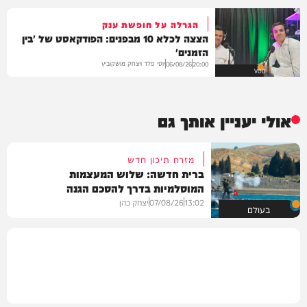
הגרלה על חופשת ענק
הצצה לכלא 10 מבפנים: הפודקאסט של 'בין
הזמנים'
יוסי פלד ויצחק מושקוביץ
06/08/26
20:00
VOD
אולי יעניין אותך גם
מזרח תיכון חדש
ברית חדשה: שלוש המעצמות
המוסלמיות בדרך להסכם הגנה
13:02
07/08/26
יצחק כהן
בעולם