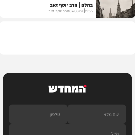
בהלם | הרב יוסף זאב
דעות
11:55
07/08/26
הרב יוסף זאב
בית המדרש
המחדש