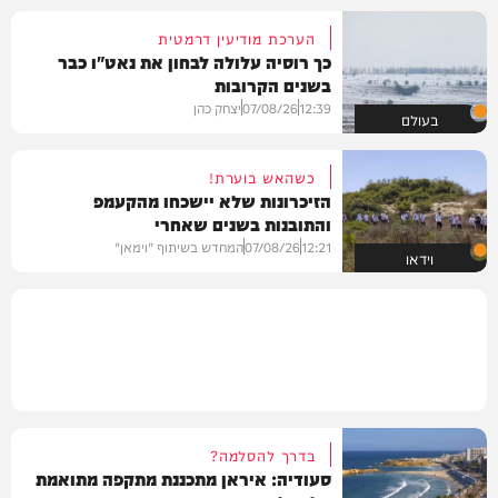
הערכת מודיעין דרמטית
כך רוסיה עלולה לבחון את נאט"ו כבר
בשנים הקרובות
12:39
07/08/26
יצחק כהן
בעולם
כשהאש בוערת!
הזיכרונות שלא יישכחו מהקעמפ
והתובנות בשנים שאחרי
12:21
07/08/26
המחדש בשיתוף "וימאן"
וידאו
בדרך להסלמה?
סעודיה: איראן מתכננת מתקפה מתואמת