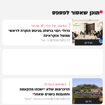
תוכן שאסור לפספס
במעונו של הגרי"מ שכטר
גדולי רבני ברסלב בכינוס הוקרה לראשי
ממשל אוקראינה
12:33
07/08/26
דודי סגל
חרדים
כשהאש בוערת!
הזיכרונות שלא יישכחו מהקעמפ
והתובנות בשנים שאחרי
12:21
07/08/26
המחדש בשיתוף "וימאן"
וידאו