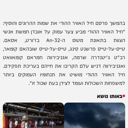
בהמשך פרסם חיל האוויר ההודי את שמות ההרוגים והוסיף:
"חיל האוויר ההודי מביע צער עמוק על אובדן חמשת אנשי
הצוות בתאונת מטוס ה-An-32 בז'ורט, אסאם.
טייס-על-טייס פרשנט סינג, טייס-על-טייס שובהאם קומאר,
רב"ט ג'יטנדרה שרמה, אגניבירווה חמראם קומאוואט
ואגניבירווה דניש עלם הקריבו את חייהם בעריכת תפקידם.
חיל האוויר ההודי מושיט את תנחומיו העמוקים ביותר
למשפחות השכולות ועומד לצידן בעת שכול זו".
באותו נושא