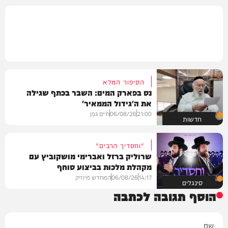
הסיפור המלא
נס בפארק המים: השבר בכתף שגילה
את ה'גידול הממאיר'
21:00
06/08/26
חיים גפן
חדשות
"וחסדיך הרבים"
שרוליק ברזל ואברימי מושקוביץ עם
מקהלת מלכות בביצוע סוחף
14:17
06/08/26
המחדש מיוזיק
סינגלים
הוסף תגובה לכתבה
שם