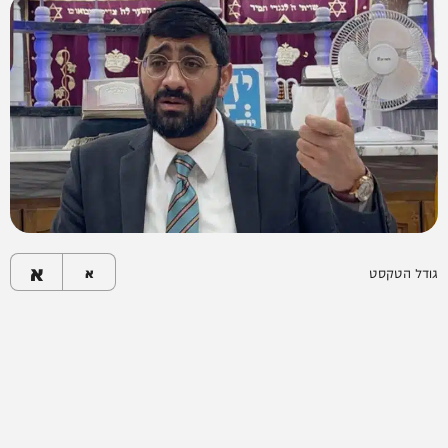
א
גודל הטקסט
א