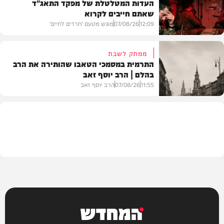
העדות המטלטלת של מפקד התאג"ד
שאתם חייבים לקרוא
וידאו
12:09
07/08/26
מוגש מטעם 'חרדים לחיים'
ממתק לשבת
התרמית במסמכי הטאבו שהותירה את הרב
בהלם | הרב יוסף זאב
דעות
11:55
07/08/26
הרב יוסף זאב
בית המדרש
המחדש