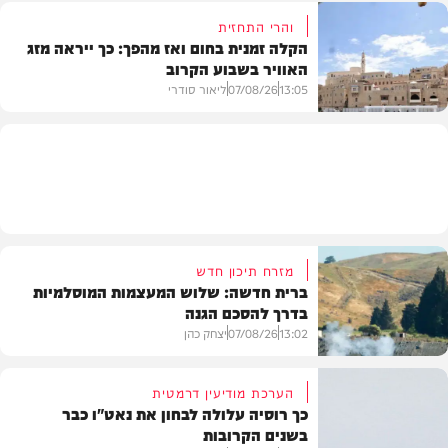
והרי התחזית
הקלה זמנית בחום ואז מהפך: כך ייראה מזג
האוויר בשבוע הקרוב
פוליטי
13:05
07/08/26
ליאור סודרי
מזג האוויר
מזרח תיכון חדש
ברית חדשה: שלוש המעצמות המוסלמיות
בדרך להסכם הגנה
13:02
07/08/26
יצחק כהן
הערכת מודיעין דרמטית
כך רוסיה עלולה לבחון את נאט"ו כבר
בשנים הקרובות
בעולם