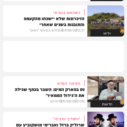
כשהאש בוערת!
הזיכרונות שלא יישכחו מהקעמפ
והתובנות בשנים שאחרי
12:21
07/08/26
המחדש בשיתוף "וימאן"
וידאו
הסיפור המלא
נס בפארק המים: השבר בכתף שגילה
את ה'גידול הממאיר'
21:00
06/08/26
חיים גפן
חדשות
"וחסדיך הרבים"
שרוליק ברזל ואברימי מושקוביץ עם