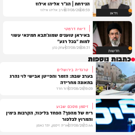
הנידחת | הג"ר אליהו אילוז
08:59
07/08/26
הרב אליהו אילוז
וידאו
דיווח דרמטי
באיראן טוענים שמוג'תבא חמינאי עשוי
למות "בכל רגע"
08:31
07/08/26
יצחק כהן
חדשות
כתבות נוספות
טרגדיה בירושלים
בערב שבת: הזמר והפייטן אבישי לוי נהרג
בתאונה מחרידה
19:09
07/08/26
דוד חדד
זיסמן מסכם שבוע
ריח של מהפך? הפחד בליכוד, הקרבות בימין
והמרוץ לבלפור
בארץ
13:44
07/08/26
אריה זיסמן, יתד נאמן