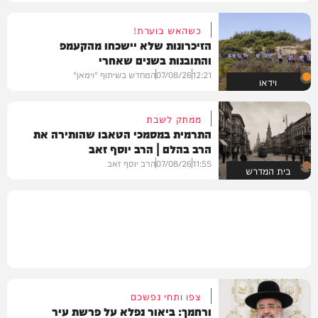
כשהאש בוערת!
הזיכרונות שלא יישכחו מהקעמפ
והתובנות בשנים שאחרי
12:21
07/08/26
המחדש בשיתוף "וימאן"
וידאו
ממתק לשבת
התרמית במסמכי הטאבו שהותירה את
הרב בהלם | הרב יוסף זאב
11:55
07/08/26
הרב יוסף זאב
בית המדרש
צפו ותחי נפשכם
ורחמך: ביאור נפלא על פרשת עיר