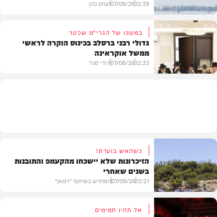
12:39
07/08/26
יצחק כהן
במעונו של הגרי"מ שכטר
גדולי רבני ברסלב בכינוס הוקרה לראשי
ממשל אוקראינה
בעולם
12:33
07/08/26
דודי סגל
חרדים
כשהאש בוערת!
הזיכרונות שלא יישכחו מהקעמפ והתובנות
בשנים שאחרי
12:21
07/08/26
המחדש בשיתוף "וימאן"
אל תהיו תמימים