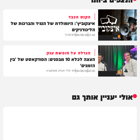
הקנס הכבד
איצקוביץ': היומולדת של הנגיד והברכות של
הליכודניקים
איצקוביץ'
06/08/26
21:40
חדשות
הגרלה על חופשת ענק
הצצה לכלא 10 מבפנים: הפודקאסט של 'בין
הזמנים'
יוסי פלד ויצחק מושקוביץ
06/08/26
20:00
VOD
אולי יעניין אותך גם