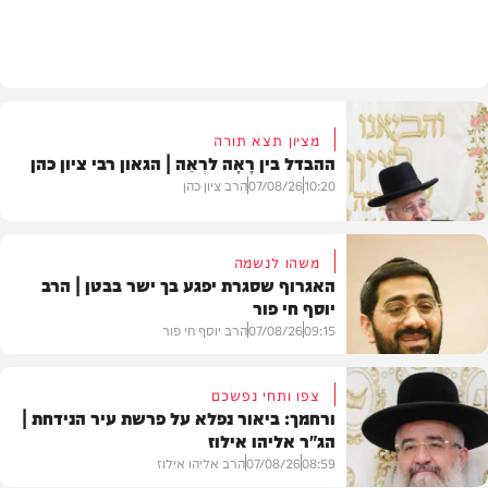
בעולם
מציון תצא תורה
ההבדל בין רָאָה לרְאֵה | הגאון רבי ציון כהן
10:20
07/08/26
הרב ציון כהן
משהו לנשמה
האגרוף שסגרת יפגע בך ישר בבטן | הרב
יוסף חי פור
וידאו
09:15
07/08/26
הרב יוסף חי פור
צפו ותחי נפשכם
ורחמך: ביאור נפלא על פרשת עיר הנידחת |
הג"ר אליהו אילוז
וידאו
08:59
07/08/26
הרב אליהו אילוז