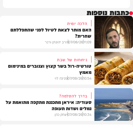
כתבות נוספות
הלכה יומית
האם מותר לצאת לטיול לפני שהתפללתם
שחרית?
11:09
07/08/26
הרב יהונתן ורנר
ניחוחות של שבת
טורטיה-רול בשר קצוץ וצנוברים במינימום
מאמץ
הלכה
10:54
07/08/26
פנינה לוי
בדרך להסלמה?
סעודיה: איראן מתכננת מתקפה מתואמת על
נמלים ושדות תעופה
מתכונים
10:34
07/08/26
יצחק כהן