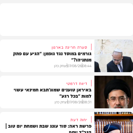
וידאו
סערה חריגה בארגון
גורמים במוסד נגד גופמן: "הגיע עם פתק
מנתניהו?"
08:44
07/08/26
יצחק כהן
דיווח דרמטי
באיראן טוענים שמוג'תבא חמינאי עשוי
למות "בכל רגע"
צבא וביטחון
08:31
07/08/26
יצחק כהן
יחוה דעת
פרשת ראה: סוד עונג שבת ושמחת יום טוב |
הגר"ד יוסף
חדשות