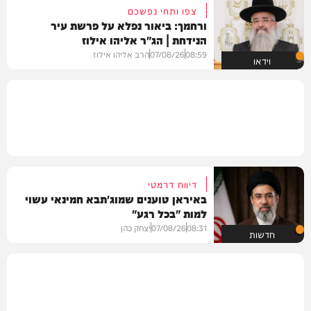
צפו ותחי נפשכם
ורחמך: ביאור נפלא על פרשת עיר
הנידחת | הג"ר אליהו אילוז
08:59
07/08/26
הרב אליהו אילוז
וידאו
דיווח דרמטי
באיראן טוענים שמוג'תבא חמינאי עשוי
למות "בכל רגע"
08:31
07/08/26
יצחק כהן
חדשות