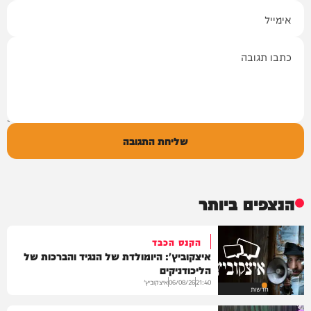
אימייל
תגובה
שליחת התגובה
הנצפים ביותר
הקנס הכבד
איצקוביץ': היומולדת של הנגיד והברכות של
הליכודניקים
איצקוביץ'
06/08/26
21:40
חדשות