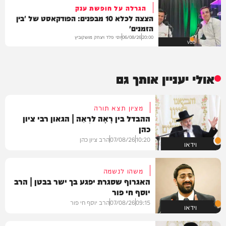
הגרלה על חופשת ענק
הצצה לכלא 10 מבפנים: הפודקאסט של 'בין
הזמנים'
יוסי פלד ויצחק מושקוביץ
06/08/26
20:00
VOD
אולי יעניין אותך גם
מציון תצא תורה
ההבדל בין רָאָה לרְאֵה | הגאון רבי ציון
כהן
10:20
07/08/26
הרב ציון כהן
וידאו
משהו לנשמה
האגרוף שסגרת יפגע בך ישר בבטן | הרב
יוסף חי פור
09:15
07/08/26
הרב יוסף חי פור
וידאו