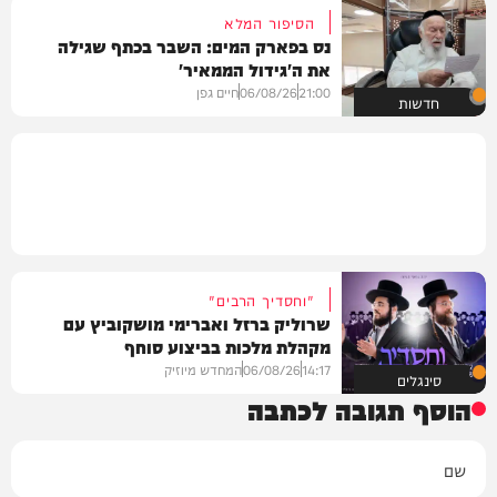
הסיפור המלא
נס בפארק המים: השבר בכתף שגילה
את ה'גידול הממאיר'
21:00
06/08/26
חיים גפן
חדשות
"וחסדיך הרבים"
שרוליק ברזל ואברימי מושקוביץ עם
מקהלת מלכות בביצוע סוחף
14:17
06/08/26
המחדש מיוזיק
סינגלים
הוסף תגובה לכתבה
שם