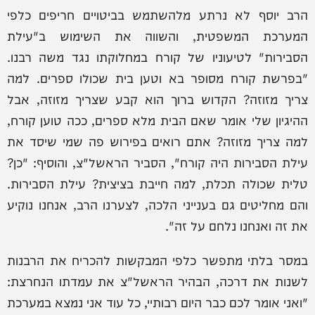
הרב יוסף לא נרתע מלהשתמש בביטויים חריפים כלפי
המערכת המשפטית, והשווה את השימוש ב"עילת
הסבירות" לטיעוניו של קורח במחלוקתו נגד משה רבנו.
"בפרשת קורח מסופר בא וטען בית שכולו ספרים. למה
צריך מזוזה? הקדוש ברוך הוא קבע שצריך מזוזה, אבל
ההיגיון שלי אומר שאם הבית מלא ספרים, ככה טוען קורח,
למה צריך מזוזה? אתם רואים בפירוש פה שמי שיסד את
עילת הסבירות היה קורח", הסביר הראשל"צ, והוסיף: "כן?
טלית שכולה תכלת, למה חייבת בציצית? עילת הסבירות.
והם מחליטים גם בענייני הלכה, לצערנו הרב, אנחנו נוקיע
את זה ואנחנו נלחם על זה".
במסר בלתי מתפשר כלפי המבקשות להכריח את הרבנות
לשנות את דרכה, הבהיר הראשל"צ את עמדתו הנחרצת:
"ואני אומר לכם כבר היום רבותיי, כל עוד אני נמצא במערכת