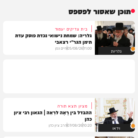
תוכן שאסור לפספס
בית צדיקים יעמוד
גלריה: שמחת נישואי נכדת פוסק עדת
תימן הגר"י רצאבי
11:00
05/08/26
חיים גפן
גלריות
מציון תצא תורה
ההבדל בין רָאָה לרְאֵה | הגאון רבי ציון
כהן
10:20
07/08/26
הרב ציון כהן
וידאו