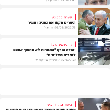
סערה בקבינט
השרים תקפו את נתניהו וזמיר
חדשות
22:36
08/08/26
דודי סגל
זה נשמע טוב!
יהודה בורן: "התחרות לא תהפוך אתכם
לזמרים מצליחים"
מדיני
22:30
08/08/26
יצחק אייזיקוביץ'
חדשות
ביקור בזק דרמטי
מפקד פיקוד המרכז האמריקני קיים פגישות