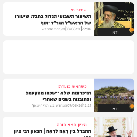
שידור חי
השיעור השבועי הגדול בתבל: שיעורו
של הראש"ל הגר"ד יוסף
22:06
08/08/26
מערכת המחדש
וידאו
כשהאש בוערת!
הזיכרונות שלא יישכחו מהקעמפ
והתובנות בשנים שאחרי
12:21
07/08/26
המחדש בשיתוף "וימאן"
וידאו
מציון תצא תורה
ההבדל בין רָאָה לרְאֵה | הגאון רבי ציון