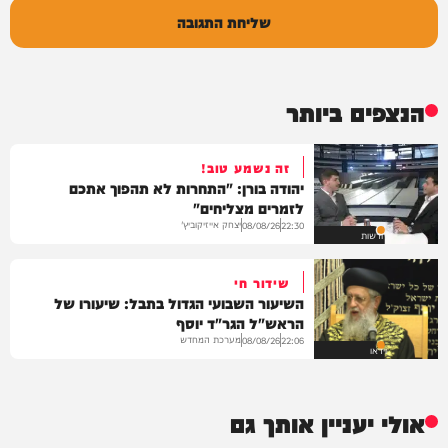
שליחת התגובה
הנצפים ביותר
זה נשמע טוב!
יהודה בורן: "התחרות לא תהפוך אתכם
לזמרים מצליחים"
יצחק אייזיקוביץ'
08/08/26
22:30
חדשות
שידור חי
השיעור השבועי הגדול בתבל: שיעורו של
הראש"ל הגר"ד יוסף
מערכת המחדש
08/08/26
22:06
וידאו
אולי יעניין אותך גם