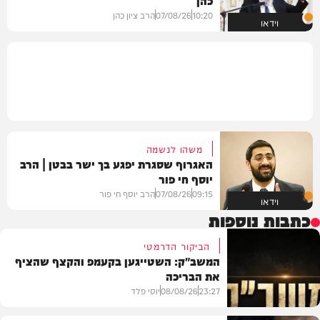
כהן
10:20
07/08/26
הרב ציון כהן
וידאו
משהו לנשמה
האגרוף שסגרת יפגע בך ישר בבטן | הרב
יוסף חי פור
09:15
07/08/26
הרב יוסף חי פור
וידאו
כתבות נוספות
הביקור הדרמטי
המשב"ק: השטייגען בקעמפ והקצף שהציף
את הבריכה
23:27
08/08/26
יוסי פלד