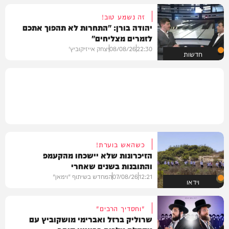
זה נשמע טוב!
יהודה בורן: "התחרות לא תהפוך אתכם
לזמרים מצליחים"
22:30
08/08/26
יצחק אייזיקוביץ'
חדשות
כשהאש בוערת!
הזיכרונות שלא יישכחו מהקעמפ
והתובנות בשנים שאחרי
12:21
07/08/26
המחדש בשיתוף "וימאן"
וידאו
"וחסדיך הרבים"
שרוליק ברזל ואברימי מושקוביץ עם