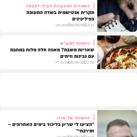
האמירות הפוגעניות הובילו לקטטה
תקרית אנטישמית בשדה התעופה
בפיליפינים
המשב"ק
23:21
08/08/26
יצחק כהן
ניחוחות למוצ"ש
שאריות משבת? מאפה חלה מלוח במחבת
עם גבינות וזיתים
חדשות
22:50
08/08/26
פנינה לוי
מתכונים
החשיפה של ארדן
"הציעו לי שריון בליכוד בימים האחרונים –
וסירבתי"
22:49
08/08/26
שוקי כץ