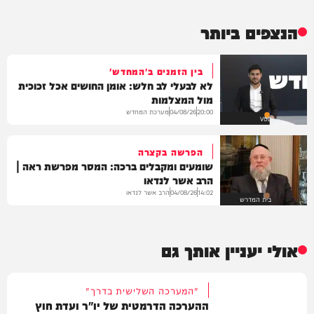
הנצפים ביותר
בין הזמנים ב'המחדש'
לא לבעלי לב חלש: אומן החושים אכל זכוכית
מול המצלמות
מערכת המחדש
04/08/26
20:00
VOD
הפרשה בקצרה
שומעים ומקבלים ברכה: המסר מפרשת ראה |
הרב אשר לנדאו
הרב אשר לנדאו
04/08/26
14:02
בית המדרש
אולי יעניין אותך גם
"המערכה השלישית בדרך"
ההערכה הדרמטית של יו"ר ועדת חוץ