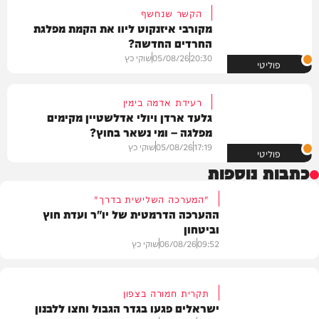
הקשר שנחשף
מקורבי איזנקוט ליוו את הקמת מפלגת
החרדים החדשה?
20:30
05/08/26
שוקי כץ
פוליטי
רעידת אדמה בימין
גלעד ארדן ויולי אדלשטיין מקימים
מפלגה – ומי נשאר בחוץ?
17:19
05/08/26
שוקי כץ
פוליטי
כתבות נוספות
"המערכה השלישית בדרך"
ההערכה הדרמטית של יו"ר ועדת חוץ
וביטחון
09:52
06/08/26
שוקי כץ
תקרית חמורה בצפון
ישראלים פגעו בגדר הגבול וחצו ללבנון
חדשות