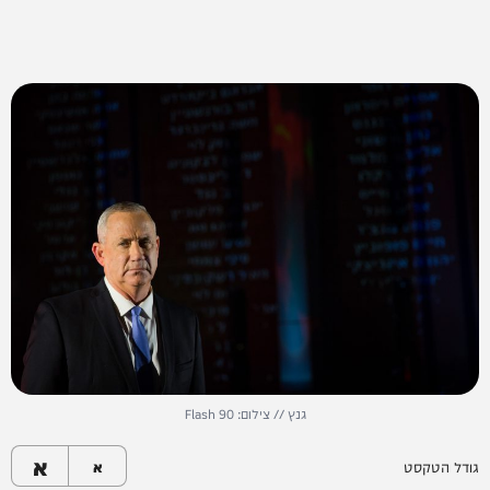
גנץ // צילום: Flash 90
א
גודל הטקסט
א