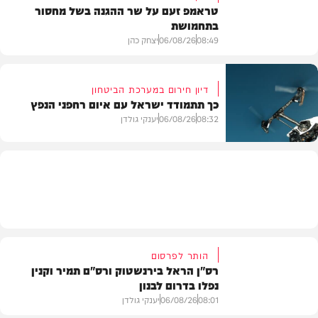
טראמפ זעם על שר ההגנה בשל מחסור
בתחמושת
חדשות
08:49
06/08/26
יצחק כהן
דיון חירום במערכת הביטחון
כך תתמודד ישראל עם איום רחפני הנפץ
חדשות
08:32
06/08/26
יענקי גולדן
חדשות
הותר לפרסום
רס"ן הראל בירנשטוק ורס"ם תמיר וקנין
נפלו בדרום לבנון
08:01
06/08/26
יענקי גולדן