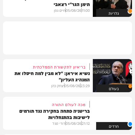
תימן הגר"י רצאבי
11:00
05/08/26
חיים גפן
גלריות
בריאיון לתקשורת הממלכתית
נשיא איראן: "לא מבין למה חיסלו את
המנהיג העליון"
23:29
05/08/26
יצחק כהן
בעולם
מכה לעולם התורה
בריטניה פתחה בחקירה נגד תורמים
לישיבות בהתנחלויות
21:12
05/08/26
דודי סגל
חרדים