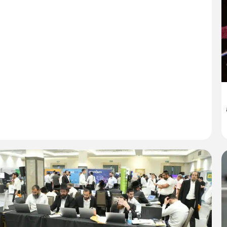
16:
25/12/23
יצחק גפן
0