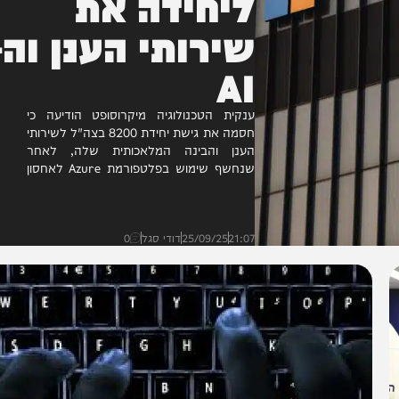
ליחידה את
שירותי הענן וה-
AI
ענקית הטכנולוגיה מיקרוסופט הודיעה כי
חסמה את גישת יחידת 8200 בצה"ל לשירותי
הענן והבינה המלאכותית שלה, לאחר
שנחשף שימוש בפלטפורמת Azure לאחסון
ועיבוד מיליוני שיחות של פלסטינים • בצה"ל
מבהירים...
21:07
25/09/25
דודי סגל
0