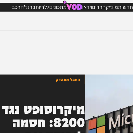
VOD
מיוזיק
חרדים
וידאו
מתכונים
גלריות
ברנז'ה
רכב
החבל מתהדק
מיקרוסופט נגד
8200: חסמה