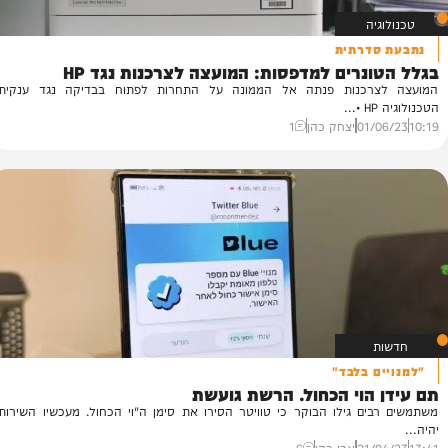
ה
דרתית
נרים למדפסות: המועצה לצרכנות נגד HP
בירו
רכנות פנתה אל הממונה על התחרות לפתוח בבדיקה נגד ענקית
על
מג
01/
יצחק כהן
1
49