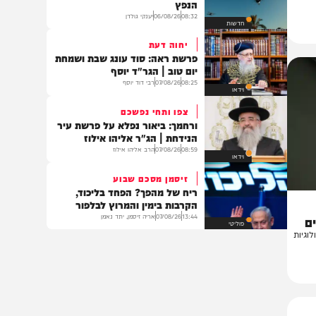
משטרה
דיון חירום במערכת הביטחון
כך תתמודד ישראל עם איום רחפני
הנפץ
08:32
06/08/26
יענקי גולדן
חדשות
יחוה דעת
פרשת ראה: סוד עונג שבת ושמחת
יום טוב | הגר"ד יוסף
08:25
07/08/26
רבי דוד יוסף
וידאו
צפו ותחי נפשכם
ורחמך: ביאור נפלא על פרשת עיר
הנידחת | הג"ר אליהו אילוז
08:59
07/08/26
הרב אליהו אילוז
וידאו
זיסמן מסכם שבוע
ריח של מהפך? הפחד בליכוד,
הקרבות בימין והמרוץ לבלפור
13:44
07/08/26
אריה זיסמן, יתד נאמן
פוליטי
ת