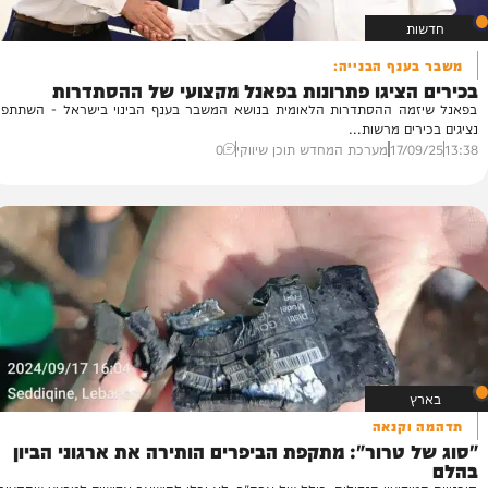
נף הבנייה:
ה
ציגו פתרונות בפאנל מקצועי של ההסתדרות
ה
ה ההסתדרות הלאומית בנושא המשבר בענף הבינוי בישראל - השתתפו
הר
ם מרשות...
הר
17/
מערכת המחדש תוכן שיווקי
0
56