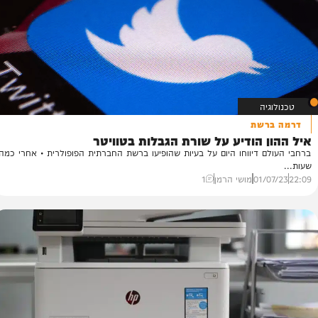
יחת...
18
24/
יצחק כהן
2
ה
שת
 הודיע על שורת הגבלות בטוויטר
 דיווחו היום על בעיות שהופיעו ברשת החברתית הפופולרית • אחרי כמה
01/
מושי הרמן
1