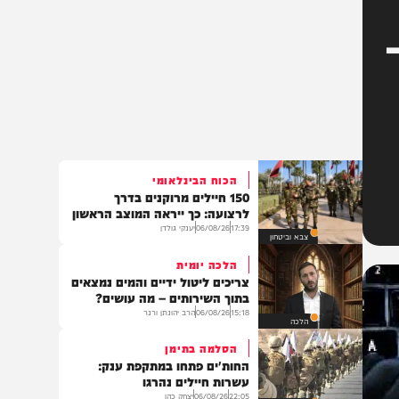
הכוח הבינלאומי
150 חיילים מרוקנים בדרך
לרצועה: כך ייראה המוצב הראשון
17:39
06/08/26
יענקי גולדן
צבא וביטחון
הלכה יומית
צריכים ליטול ידיים והמים נמצאים
בתוך השירותים – מה עושים?
15:18
06/08/26
הרב יהונתן ורנר
הלכה
הסלמה בתימן