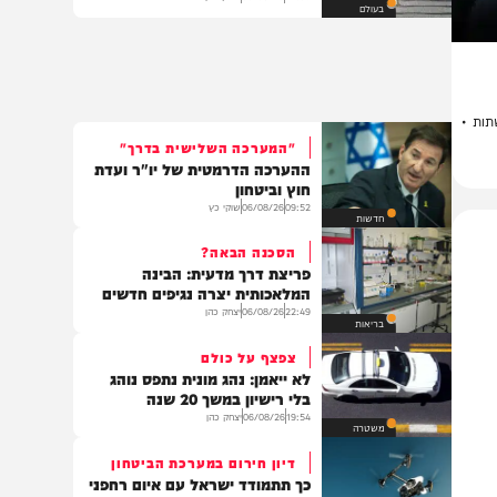
החות'ים פתחו במתקפת ענק:
עשרות חיילים נהרגו
22:05
06/08/26
יצחק כהן
בעולם
•
"המערכה השלישית בדרך"
ההערכה הדרמטית של יו"ר ועדת
חוץ וביטחון
09:52
06/08/26
שוקי כץ
חדשות
הסכנה הבאה?
פריצת דרך מדעית: הבינה
המלאכותית יצרה נגיפים חדשים
22:49
06/08/26
יצחק כהן
בריאות
צפצף על כולם
לא ייאמן: נהג מונית נתפס נוהג
בלי רישיון במשך 20 שנה
19:54
06/08/26
יצחק כהן