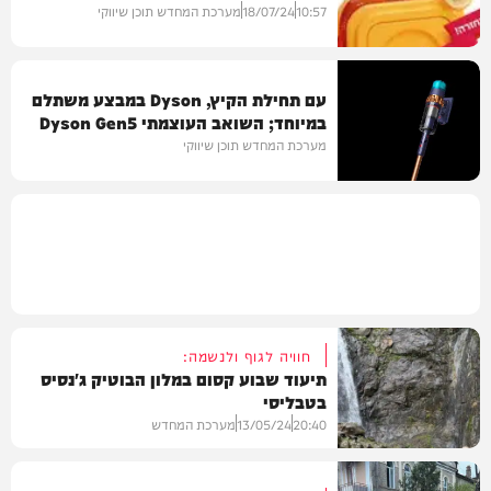
10:57
18/07/24
מערכת המחדש תוכן שיווקי
עם תחילת הקיץ, Dyson במבצע משתלם
במיוחד; השואב העוצמתי Dyson Gen5
צרכנות
absolute בהנחה של 600 ₪
מערכת המחדש תוכן שיווקי
צרכנות
חוויה לגוף ולנשמה:
תיעוד שבוע קסום במלון הבוטיק ג'נסיס
בטבליסי
20:40
13/05/24
מערכת המחדש