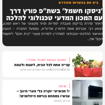
בית חם בכשרות מהודרת
'ניסקו חשמל' בשת"פ פורץ דרך
עם המכון המדעי טכנולוגי להלכה
לאחר סדרת בדיקות מעבדה יסודיות וסיור מקצועי של ראש המכון,
הגאון רבי אברהם משה הלפרין שליט"א, במפעל החברה - הוענק
האישור ההלכתי-טכנולוגי למהדרין לסדרת מוצרי "בית חכם" ו"חשמל
חכם" של...
יוחננוף נכנסת למגזר החרדי:
קנייה אחת לכל הבית, לשבת ולעונה
09:58
05/07/26
מערכת המחדש תוכן שיווקי
שיווקי
✨ תכשיטי יוקרה בלי פערי תיווך –
עכשיו במתחם בורסת היהלומים!
חדשות
שירות לקוחות