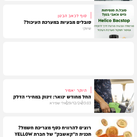
סוף לכאב הבטן
סובלים מבעיות במערכת העיכול?
תוכן שיווקי
שיווקי
תוכן שיווקי
היוקר יאמיר
החל מחודש ינואר: זינוק במחירי הדלק
13:03
29/12/24
אלי שפירא
רוצים להרוויח כסף מצריכת חשמל?
תכנית ה"קאשבק" של חברת YELLOW
בארץ