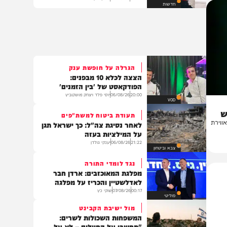
אוטובוס ממולכד במאות קילוגרמים
של חומר נפץ אותר בקולומביה
09:35
06/08/26
יצחק כהן
חדשות
הגרלה על חופשת ענק
הצצה לכלא 10 מבפנים:
הפודקאסט של 'בין הזמנים'
20:00
06/08/26
יוסי פלד ויצחק מושקוביץ
VOD
תעודת ביטוח למשת"פים
ת
לאחר נסיגת צה"ל: כך ישראל תגן
על המילציות בעזה
21:22
06/08/26
יענקי גולדן
צבא וביטחון
נגד לומדי התורה
מפלגת המאוכזבים: ארדן חבר
לאדלשטיין והכריז על מפלגה
00:17
07/08/26
שוקי כץ