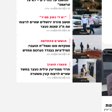
פוליטי
מול ישיבת הקבינט
המשפחות השכולות לשרים:
"תחשבו על החיילים – לא על
טראמפ"
21:36
06/08/26
יענקי גולדן
צבא וביטחון
"יש לי נשק תמיד"
תושב מזרח ירושלים שאיים לרצוח
את ח"כ סוכות נעצר
16:28
06/08/26
יצחק כהן
משטרה
חוששים מהסלמה
מפקדות פונו ואמל"ח הועבר:
המיליציות בבגדד נערכות מחדש
17:56
06/08/26
יצחק כהן
בעולם
מעצרו הוארך
חרדי ממודיעין עילית נעצר בחשד
שאיים לרצוח קצין משטרה
13:05
06/08/26
יוסי פלד
חרדים