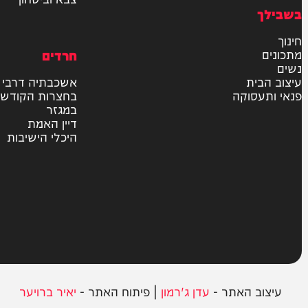
חדשות
בארץ
בעולם
יהדות
מדיני
משטרה
פוליטי
צבא וביטחון
חרדים
ית
אשכבתיה דרבי
סוקה
בחצרות הקודש
במגזר
דיין האמת
היכלי הישיבות