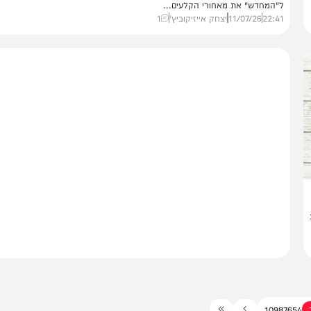
חדשות
זה נשמע טוב!
לילה": המפיק שחושף את מאחורי עולם החתונות
שה פרלשטיין, אמרגן ומפיק אירועים, מהבולטים במוזיקה החרדית, חושף בריאיו
המחדש" את מאחורי הקלעים...
22:
11/07/26
יצחק אייזיקוביץ'
1