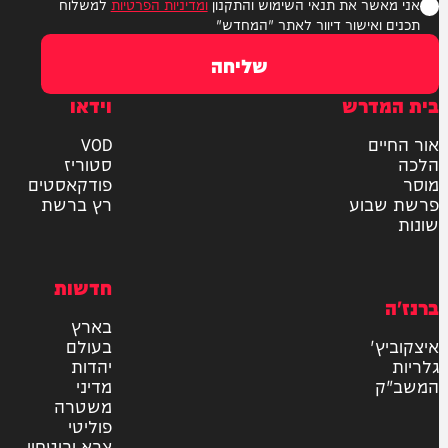
ר את תנאי השימוש והתקנון
ומדיניות הפרטיות
למשלוח
אישור דיוור לאתר "המחדש"
שליחה
דרש
וידאו
ם
VOD
סטוריז
פודקאסטים
וע
רץ ברשת