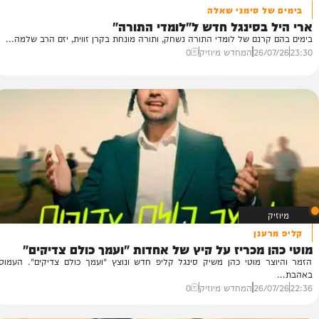
ל סימני שאלה
הח
בסינגל חדש ל"לומדי התורה"
הז
רנם של לומדי התורה נשחק, ותורה מונחת בקרן זווית, יזם הרב שלמה...
המ
26/
המחדש מיוזיק
0
25
נן
 מכריז על קיץ של אחדות "ועמך כולם צדיקים"
 מוטי כהן משיק סינגל קליפ חדש ונוצץ "ועמך כולם צדיקים". העמוס