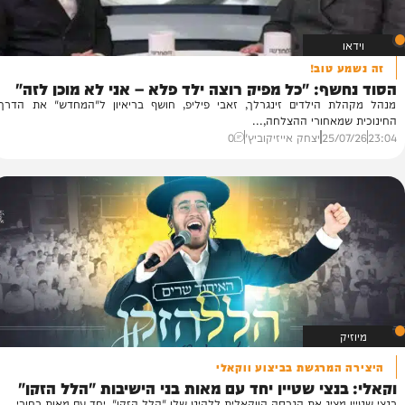
טוב!
ף: "כל מפיק רוצה ילד פלא – אני לא מוכן לזה"
 הילדים זינגרלך, זאבי פיליפ, חושף בריאיון ל"המחדש" את הדרך
אחורי ההצלחה,...
25/
יצחק אייזיקוביץ'
0