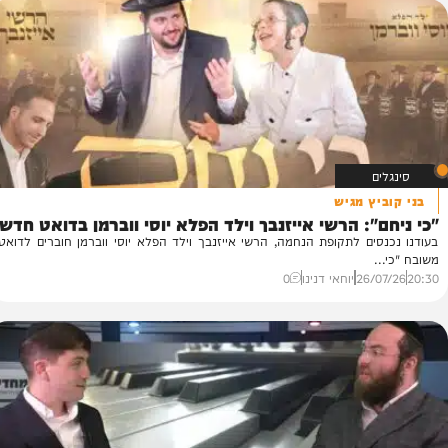
26/
המחדש מיוזיק
0
ץ מגיש
": הרשי אייזנבך וילד הפלא יוסי ווברמן בדואט חדש
ש
ים לתקופת הנחמה, הרשי אייזנבך וילד הפלא יוסי ווברמן חוברים לדואט
עם
קו
26/
יוחאי דנינו
0
57