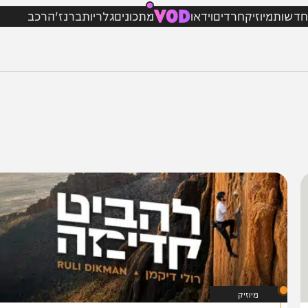
VOD
מיוזיק
חרדים
וידאו
מתכונים
גלריות
ברנז'ה
רכב