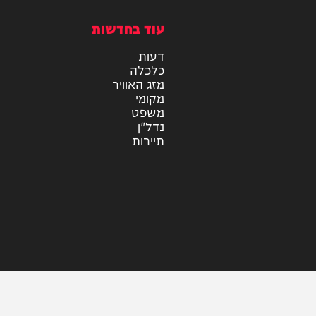
מיוזיק
אלבומים
חדש במוזיקה
סינגלים
קליפים
ראיונות
עוד בחדשות
דעות
כלכלה
מזג האוויר
מקומי
משפט
נדל"ן
תיירות