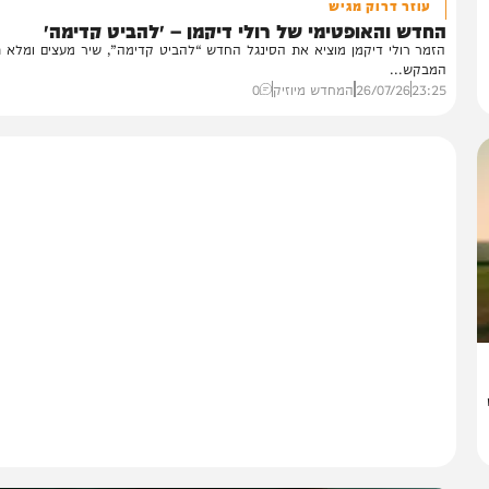
מיוזיק
עוזר דרוק מגיש
דש והאופטימי של רולי דיקמן – ״להביט קדימה״
מר רולי דיקמן מוציא את הסינגל החדש “להביט קדימה”, שיר מעצים ומלא תקווה
בקש...
23:
26/07/26
המחדש מיוזיק
0