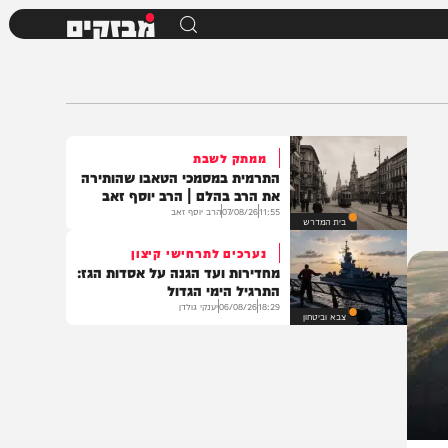
מבזקים
ממתק לשבת
התרמית במסמכי הטאבו שהותירה
את הרב בהלם | הרב יוסף זאב
11:55
07/08/26
הרב יוסף זאב
בית המדרש
נערכים לתרחישי קיצון
מחדירות ועד הגנה על אסדות הגז:
התרגיל הימי הגדול
18:29
06/08/26
יענקי גולדן
צבא וביטחון