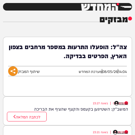
המחדש
מבזקים
צה"ל: הופעלו התרעות במספר מרחבים בצפון
הארץ, הפרטים בבדיקה.
שיתוף המבזק
14:04
08/05/26
מערכת המחדש
יוסי פלד
08/08/26
|
בשעה
23:27
המשב"ק: השטייגען בקעמפ והקצף שהציף את הבריכה
לכתבה המלאה
יצחק כהן
08/08/26
|
בשעה
23:21