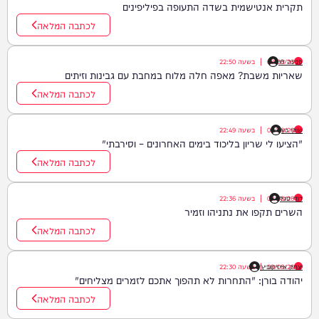
תקרית אנטישמית בשדה התעופה בפיליפינים
לכתבה המלאה
פנינה לוי
08/08/26
|
בשעה
22:50
שאריות משבת? מאפה חלה מלוח במחבת עם גבינות וזיתים
לכתבה המלאה
שוקי כץ
08/08/26
|
בשעה
22:49
"הציעו לי שריון בליכוד בימים האחרונים – וסירבתי"
לכתבה המלאה
דודי סגל
08/08/26
|
בשעה
22:36
השרים תקפו את נתניהו וזמיר
לכתבה המלאה
08/08/26
יצחק אייזיקוביץ'
|
בשעה
22:30
יהודה בורן: "התחרות לא תהפוך אתכם לזמרים מצליחים"
לכתבה המלאה