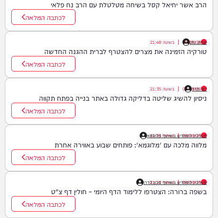
הרב אשר יחיאל קסל בשיחה מטלטלת עם הרב נח פלאי
לכתבה המלאה
יצחק כהן
08/08/26
|
בשעה
21:48
טורקיה הזמינה את מצרים להצטרף לברית ההגנה החדשה
לכתבה המלאה
דוד חדד
08/08/26
|
בשעה
21:35
ניסיון להשיג שליטה בדליקה גדולה באתר בנייה בפתח תקווה
לכתבה המלאה
08/08/26
|
בשעה
21:23
מערכת המחדש בשיתוף מלוגמא
מלווה מלכה עם 'מלוגמא': פותחים שבוע באווירה אחרת
לכתבה המלאה
08/08/26
|
בשעה
21:12
מערכת המחדש בשיתוף מכון הדרן
בשפה ברורה: הצטרפו ללימוד הדף היומי – חולין דף צ"ט
לכתבה המלאה