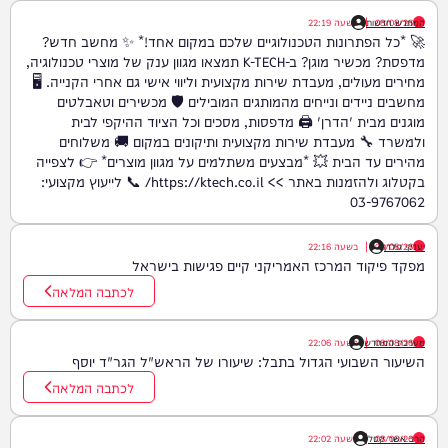
08/08/26
המחדש חדשות
|
בשעה
22:19
🚀 *כל הפתרונות הטכנולוגיים שלכם במקום אחד!* ✨ מחשב חדש?
מדפסת? מכשיר מוגן? ב-K-TECH תמצאו מגוון ענק של מוצרי טכנולוגיה,
מחירים מעולים, מעבדת שירות מקצועית וליווי אישי גם אחרי הקנייה. 🖥️
מחשבים ניידים ונייחים מהמותגים המובילים 🛡️ מכשירים וטאבלטים
מוגנים מבית 'הדרן' 🖨️ מדפסות, מסכים וכל הציוד ההיקפי לבית
ולמשרד 🔧 מעבדת שירות מקצועית ותיקונים במקום 🚚 משלוחים
מהירים עד הבית 💥 *מבצעים משתלמים על מגוון מוצרים* 👉 לצפייה
בקטלוג ולהזמנות באתר >> https://ktech.co.il/ 📞 לייעוץ מקצועי:
03-9767062
יענקי גולדן
08/08/26
|
בשעה
22:16
מפקד פיקוד המרכז האמריקני קיים פגישות בישראל
לכתבה המלאה
08/08/26
|
מערכת המחדש
בשעה
22:06
השיעור השבועי הגדול בתבל: שיעורו של הראש"ל הגר"ד יוסף
לכתבה המלאה
08/08/26
הרב אשר קסל
|
בשעה
22:02