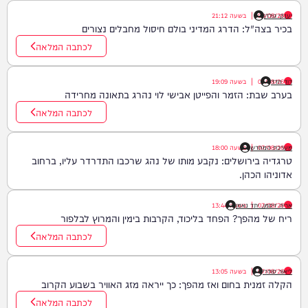
יענקי גולדן
08/08/26
|
בשעה
21:12
בכיר בצה"ל: הדרג המדיני בולם חיסול מחבלים נצורים
לכתבה המלאה
דוד חדד
07/08/26
|
בשעה
19:09
בערב שבת: הזמר והפייטן אבישי לוי נהרג בתאונה מחרידה
לכתבה המלאה
07/08/26
|
מערכת המחדש
בשעה
18:00
טרגדיה בירושלים: נקבע מותו של נהג שרכבו התדרדר עליו, ברחוב
אדוניהו הכהן.
07/08/26
|
אריה זיסמן, יתד נאמן
בשעה
13:44
ריח של מהפך? הפחד בליכוד, הקרבות בימין והמרוץ לבלפור
לכתבה המלאה
ליאור סודרי
07/08/26
|
בשעה
13:05
הקלה זמנית בחום ואז מהפך: כך ייראה מזג האוויר בשבוע הקרוב
לכתבה המלאה