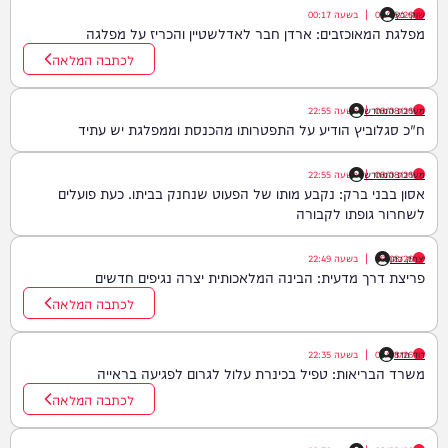
שוקי כץ
07/08/26
|
בשעה
00:17
מפלגת המאוכזבים: ארדן חבר לאדלשטיין והכריז על מפלגה
לכתבה המלאה
06/08/26
|
מערכת המחדש
בשעה
22:55
ח"כ סגלוביץ הודיע על התפטרותו מהכנסת וממפלגת יש עתיד
06/08/26
|
מערכת המחדש
בשעה
22:55
אסון בבני ברק: נקבע מותו של הפעוט שנחנק בביתו. כעת פועלים
לשחרור גופתו לקבורה
יצחק כהן
06/08/26
|
בשעה
22:49
פריצת דרך מדעית: הבינה המלאכותית יצרה נגיפים חדשים
לכתבה המלאה
דוד חדד
06/08/26
|
בשעה
22:35
משרד הבריאות: טפיל בכינרת עלול לגרום לפגיעה בראייה
לכתבה המלאה