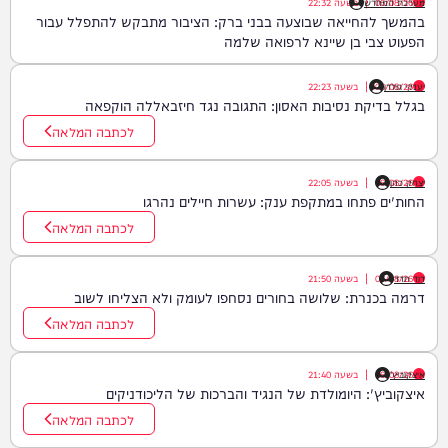
06/08/26
|
מערכת המחדש
בשעה
22:32
בהמשך להחייאה שבוצעה בבני ברק: הציבור מתבקש להתפלל עבור
הפעוט צבי בן שיינא לרפואה שלמה
יענקי גולדן
06/08/26
|
בשעה
22:23
בגלל בדיקת נסיבות האסון: התגובה נגד חיזבאללה הוקפאה
לכתבה המלאה
יצחק כהן
06/08/26
|
בשעה
22:05
החות'ים פתחו במתקפת ענק: עשרות חיילים נהרגו
לכתבה המלאה
דוד חדד
06/08/26
|
בשעה
21:50
דרמה בכנרת: שלושה בחורים נסחפו לעומק ולא הצליחו לשוב
לכתבה המלאה
איצקוביץ'
06/08/26
|
בשעה
21:40
איצקוביץ': היומולדת של הנגיד והברכות של הליכודניקים
לכתבה המלאה