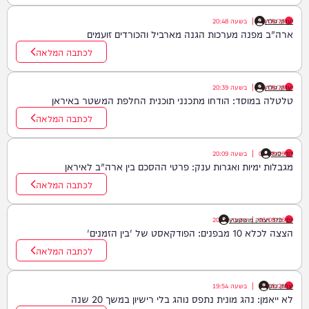
יענקי גולדן
06/08/26
|
בשעה
20:48
ארה"ב מפנה מערכות הגנה מארביל והכורדים זועמים
לכתבה המלאה
יענקי גולדן
06/08/26
|
בשעה
20:39
טלטלה במוסד: הודחו מתכנני תוכנית החלפת המשטר באיראן
לכתבה המלאה
דודי סגל
06/08/26
|
בשעה
20:09
מגבלות ימיות ואגרות ענק: פרטי ההסכם בין ארה"ב לאיראן
לכתבה המלאה
06/08/26
|
יוסי פלד ויצחק מושקוביץ
בשעה
20:00
הצצה לכלא 10 מבפנים: הפודקאסט של 'בין הזמנים'
לכתבה המלאה
יצחק כהן
06/08/26
|
בשעה
19:54
לא ייאמן: נהג מונית נתפס נוהג בלי רישיון במשך 20 שנה