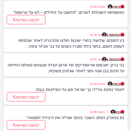
יענקי גולדן
06/08/26
|
בשעה
21:36
המשפחות השכולות לשרים: "תחשבו על החיילים – לא על טראמפ"
לכתבה המלאה
06/08/26
|
מערכת המחדש
בשעה
21:32
בין הזמנים: שלושה בחורי ישיבות חולצו מהכינרת לאחר שנסחפו
לעומק האגם, בחוף בלתי מוכרז כשהם על גבי אביזר ציפה.
06/08/26
|
מערכת המחדש
בשעה
21:31
בני ברק: חובשים ופראמדיקים של ארגון הצלה מבצעים פעולות החייאה
על תינוק כבן שנה וחצי לאחר שנחנק משקית.
יענקי גולדן
06/08/26
|
בשעה
21:22
לאחר נסיגת צה"ל: כך ישראל תגן על המילציות בעזה
לכתבה המלאה
חיים גפן
06/08/26
|
בשעה
21:00
נס בפארק המים: השבר בכתף שגילה את ה'גידול הממאיר'
לכתבה המלאה